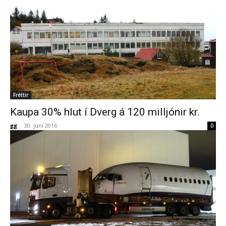
Fréttir
Kaupa 30% hlut í Dverg á 120 milljónir kr.
gg
-
30. júní 2016
0