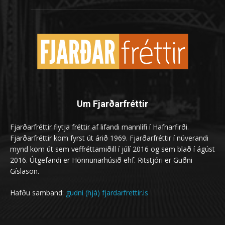
Um Fjarðarfréttir
Fjarðarfréttir flytja fréttir af lifandi mannlífi í Hafnarfirði.
Fjarðarfréttir kom fyrst út árið 1969. Fjarðarfréttir í núverandi
mynd kom út sem veffréttamiðill í júlí 2016 og sem blað í ágúst
2016. Útgefandi er Hönnunarhúsið ehf. Ritstjóri er Guðni
Gíslason.
Hafðu samband:
gudni (hjá) fjardarfrettir.is