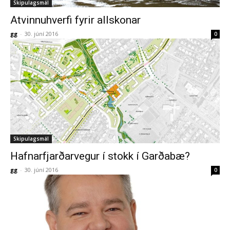
Skipulagsmál
Atvinnuhverfi fyrir allskonar
gg
-
30. júní 2016
0
Skipulagsmál
Hafnarfjarðarvegur í stokk í Garðabæ?
gg
-
30. júní 2016
0