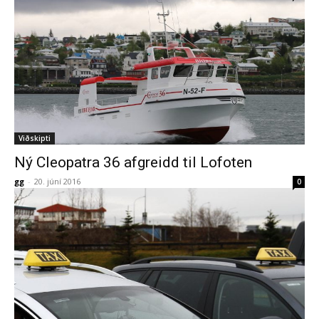
Viðskipti
Ný Cleopatra 36 afgreidd til Lofoten
gg
-
20. júní 2016
0