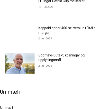
FH-ingar Gothia Cup meistarar
18. júlí 2026
Kappahl opnar 400 m² verslun í Firði á
morgun
2. júlí 2026
Stjórnsýsluútekt, kosningar og
upplýsingamál
2. júlí 2026
Ummæli
Ummæli