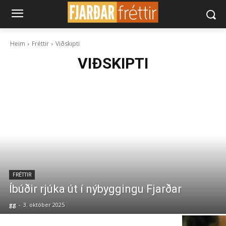
Heim
Fréttir
Viðskipti
VIÐSKIPTI
FRÉTTIR
Íbúðir rjúka út í nýbyggingu Fjarðar
gg
-
3. október 2025