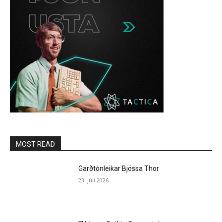
MOST READ
Garðtónleikar Bjössa Thor
23. júlí 2026