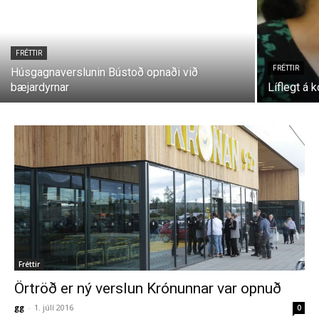
FRÉTTIR
FRÉTTIR
Húsgagnaverslunin Bústoð opnaði við
bæjardyrnar
Líflegt á k
Fréttir
Örtröð er ný verslun Krónunnar var opnuð
gg
-
1. júlí 2016
0