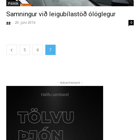
Pólitík
Samningur við leigubílastöð ólöglegur
gg
-
20. júní 2016
0
5
6
7
- Advertisment -