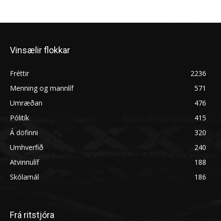
Vinsælir flokkar
Fréttir
2236
Menning og mannlíf
571
Umræðan
476
Pólitík
415
Á döfinni
320
Umhverfið
240
Atvinnulíf
188
Skólamál
186
Frá ritstjóra