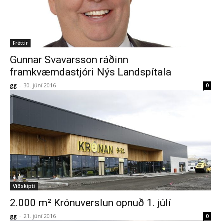
Fréttir
Gunnar Svavarsson ráðinn
framkvæmdastjóri Nýs Landspítala
gg
-
30. júní 2016
0
Viðskipti
2.000 m² Krónuverslun opnuð 1. júlí
gg
-
21. júní 2016
0