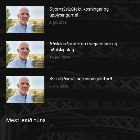
Stjórnsýsluútekt, kosningar og
upplýsingamál
2. júlí 2026
Aðskilnaðarstefna í bæjarstjórn og
aðalskipulag
11. júní 2026
Æskulýðsmál og kosningaloforð
7. maí 2026
Mest lesið núna