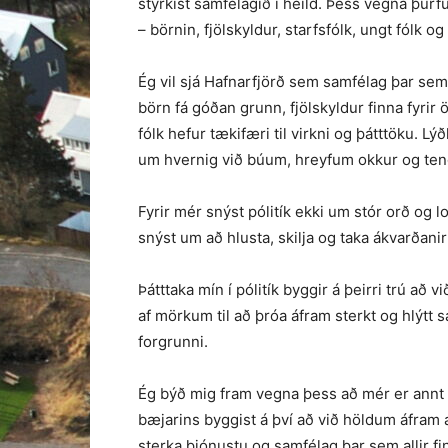
styrkist samfélagið í heild. Þess vegna þurfu
– börnin, fjölskyldur, starfsfólk, ungt fólk og
Ég vil sjá Hafnarfjörð sem samfélag þar sem 
börn fá góðan grunn, fjölskyldur finna fyrir ö
fólk hefur tækifæri til virkni og þátttöku. L
um hvernig við búum, hreyfum okkur og ten
Fyrir mér snýst pólitík ekki um stór orð og 
snýst um að hlusta, skilja og taka ákvarðanir
Þátttaka mín í pólitík byggir á þeirri trú að 
af mörkum til að þróa áfram sterkt og hlýtt
forgrunni.
Ég býð mig fram vegna þess að mér er annt 
bæjarins byggist á því að við höldum áfram 
sterka þjónustu og samfélag þar sem allir fin