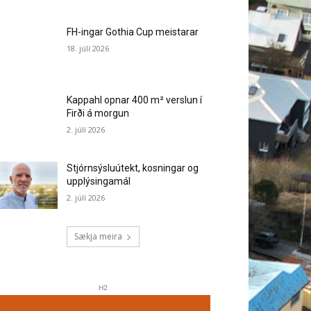
FH-ingar Gothia Cup meistarar
18. júlí 2026
Kappahl opnar 400 m² verslun í
Firði á morgun
2. júlí 2026
Stjórnsýsluútekt, kosningar og
upplýsingamál
2. júlí 2026
Sækja meira
H2