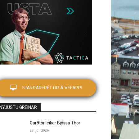
FJARÐARFRÉTTIR Á VEFAPPI
NÝJUSTU GREINAR
Garðtónleikar Bjössa Thor
23. júlí 2026