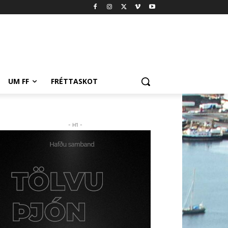
UM FF
FRÉTTASKOT
- H1 -