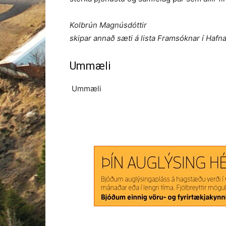
Kolbrún Magnúsdóttir
skipar annað sæti á lista Framsóknar í Hafnar
Ummæli
Ummæli
Share