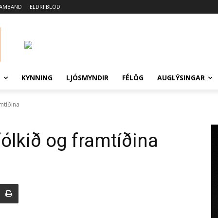
SAMBAND
ELDRI BLÖÐ
N
KYNNING
LJÓSMYNDIR
FÉLÖG
AUGLÝSINGAR
amtíðina
fólkið og framtíðina