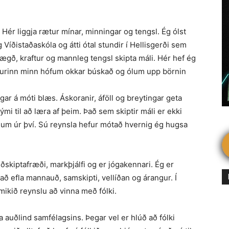
 Hér liggja rætur mínar, minn­ingar og tengsl. Ég ólst
íði­staðaskóla og átti ótal stundir í Hellisgerði sem
ægð, kraftur og mannleg tengsl skipta máli. Hér hef ég
ðurinn minn hófum okkar búskað og ólum upp börnin
gar á móti blæs. Áskoranir, áföll og breytingar geta
mi til að læra af þeim. Það sem skiptir máli er ekki
num úr því. Sú reynsla hefur mótað hvernig ég hugsa
skiptafræði, markþjálfi og er jógakennari. Ég er
að efla mannauð, samskipti, vellíðan og árangur. Í
mikið reynslu að vinna með fólki.
 auðlind samfélagsins. Þegar vel er hlúð að fólki