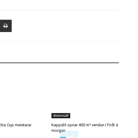
Atvinnulíf
thia Cup meistarar
Kappahl opnar 400 m² verslun í Firði á
morgun