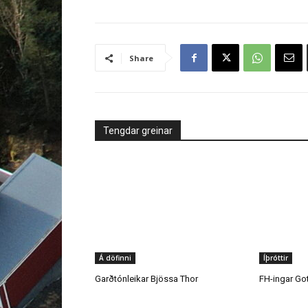
Tengdar greinar
Á döfinni
Íþróttir
Garðtónleikar Bjössa Thor
FH-ingar Go