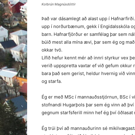
Kolbrún Magnúsdóttir
Það var dásamlegt að alast upp í Hafnarfirði.
upp í norður­bænum, gekk í Engidalsskóla og V
barn. Hafnarfjörður er samfélag þar sem nál
búið mest alla mína ævi, þar sem ég og ma
okkar tvö.
Lífið hefur kennt mér að innri styrkur vex þe
verið uppspretta vaxtar ef við gefum okkur rý
bara það sem gerist, heldur hvernig við vin
og starfa.
Ég er með MSc í mannauðsstjórnun, BSc í við
stofnandi Hugarþols þar sem ég vinn að því 
gegnum starfsferill minn hef ég því öðlasat 
Ég trúi því að mannauðurinn sé mikil­vægasta