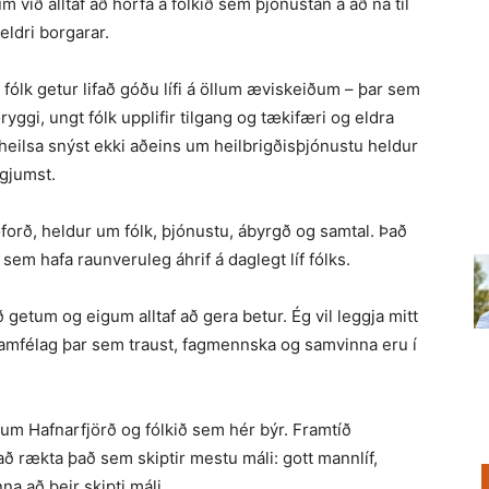
m við alltaf að horfa á fólkið sem þjónustan á að ná til
 eldri borgarar.
fólk getur lifað góðu lífi á öllum æviskeiðum – þar sem
ryggi, ungt fólk upplifir tilgang og tækifæri og eldra
ýðheilsa snýst ekki aðeins um heil­brigðisþjónustu heldur
gjumst.
loforð, heldur um fólk, þjónustu, ábyrgð og samtal. Það
 sem hafa raunveruleg áhrif á daglegt líf fólks.
við getum og eigum alltaf að gera betur. Ég vil leggja mitt
 samfélag þar sem traust, fagmennska og samvinna eru í
um Hafnarfjörð og fólkið sem hér býr. Framtíð
að rækta það sem skiptir mestu máli: gott mannlíf,
na að þeir skipti máli.