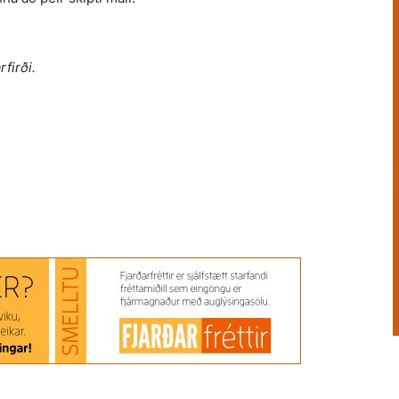
firði.