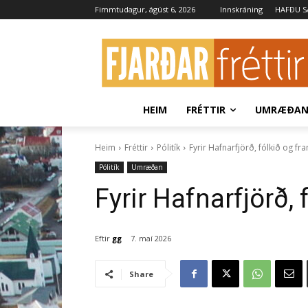
Fimmtudagur, ágúst 6, 2026
Innskráning
HAFÐU 
HEIM
FRÉTTIR
UMRÆÐA
Heim
Fréttir
Pólitík
Fyrir Hafnarfjörð, fólkið og fr
Pólitík
Umræðan
Fyrir Hafnarfjörð, 
Eftir
gg
7. maí 2026
Share