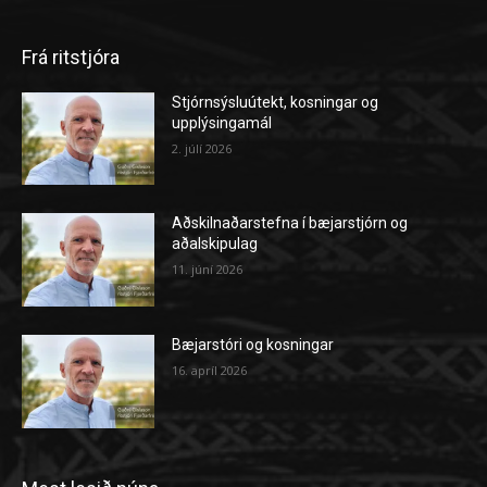
Frá ritstjóra
Stjórnsýsluútekt, kosningar og
upplýsingamál
2. júlí 2026
Aðskilnaðarstefna í bæjarstjórn og
aðalskipulag
11. júní 2026
Bæjarstóri og kosningar
16. apríl 2026