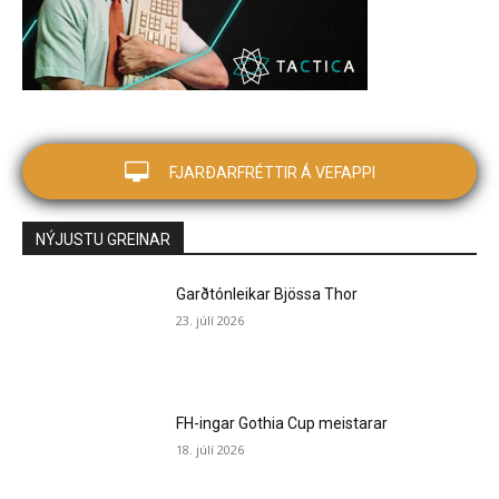
FJARÐARFRÉTTIR Á VEFAPPI
NÝJUSTU GREINAR
Garðtónleikar Bjössa Thor
23. júlí 2026
FH-ingar Gothia Cup meistarar
18. júlí 2026