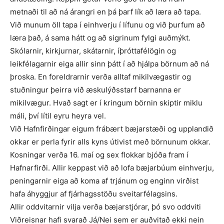
metnaði til að ná árangri en þá þarf lík að læra að tapa.
Við munum öll tapa í einhverju í lífunu og við þurfum að
læra það, á sama hátt og að sigrinum fylgi auðmýkt.
Skólarnir, kirkjurnar, skátarnir, íþróttafélögin og
leikfélagarnir eiga allir sinn þátt í að hjálpa börnum að ná
þroska. En foreldrarnir verða alltaf mikilvægastir og
stuðningur þeirra við æskulýðsstarf barnanna er
mikilvægur. Hvað sagt er í kringum börnin skiptir miklu
máli, því lítil eyru heyra vel.
Við Hafnfirðingar eigum frábært bæjarstæði og upplandið
okkar er perla fyrir alls kyns útivist með börnunum okkar.
Kosningar verða 16. maí og sex flokkar bjóða fram í
Hafnarfirði. Allir keppast við að lofa bæjarbúum einhverju,
peningarnir eiga að koma af trjánum og enginn virðist
hafa áhyggjur af fjárhagsstöðu sveitarfélagsins.
Allir oddvitarnir vilja verða bæjarstjórar, þó svo oddviti
Viðreisnar hafi svarað Já/Nei sem er auðvitað ekki nein