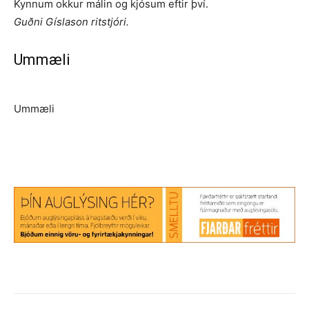
Kynnum okkur málin og kjósum eftir því.
Guðni Gíslason ritstjóri.
Ummæli
Ummæli