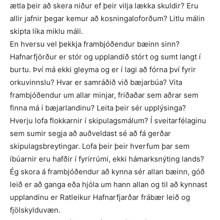
ætla þeir að skera niður ef þeir vilja lækka skuldir? Eru
allir jafnir þegar kemur að kosningaloforðum? Litlu málin
skipta líka miklu máli.
En hversu vel þekkja frambjóðendur bæinn sinn?
Hafnarfjörður er stór og upplandið stórt og sumt langt í
burtu. Því má ekki gleyma og er í lagi að fórna því fyrir
orkuvinnslu? Hvar er samráðið við bæjarbúa? Vita
frambjóðendur um allar minjar, friðaðar sem aðrar sem
finna má í bæjarlandinu? Leita þeir sér upplýsinga?
Hverju lofa flokkarnir í skipulagsmálum? Í sveitarfélaginu
sem sumir segja að auðveldast sé að fá gerðar
skipulagsbreytingar. Lofa þeir þeir hverfum þar sem
íbúarnir eru hafðir í fyrirrúmi, ekki hámarksnýting lands?
Ég skora á frambjóðendur að kynna sér allan bæinn, góð
leið er að ganga eða hjóla um hann allan og til að kynnast
upplandinu er Ratleikur Hafnarfjarðar frábær leið og
fjölskylduvæn.