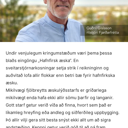
Undir venjulegum kringumstæðum væri þema þessa
blaðs eingöngu „Hafnfirsk æska“. En
sveitarstjórnarkosningar setja strik í reikninginn og
auðvitað lofa allir flokkar enn betri bæ fyrir hafnfirkska
æsku.
Mikilvægi fjölbreytts æskulýðsstarfs er gríðarlega
mikilvægt enda hafa ekki allir sömu þarfir og langanir.
Gott starf getur verið víða að finna, hvort sem það er
líkamleg hreyfing eða andleg og siðferðileg uppbygging.
Þó allir vilji gera sitt besta snýst ekki allt um að sigra
andstæðing. Keppni getur verið góð til að ná fram