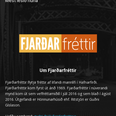
Mest lesið núna
Um Fjarðarfréttir
Fjarðarfréttir flytja fréttir af lifandi mannlífi í Hafnarfirði.
Fjarðarfréttir kom fyrst út árið 1969. Fjarðarfréttir í núverandi
mynd kom út sem veffréttamiðill í júlí 2016 og sem blað í ágúst
2016. Útgefandi er Hönnunarhúsið ehf. Ritstjóri er Guðni
Gíslason.