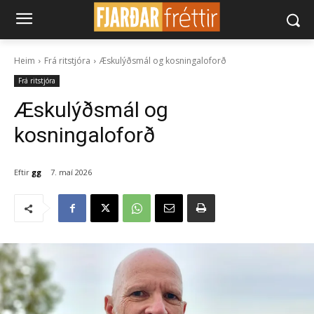
Heim
Frá ritstjóra
Æskulýðsmál og kosningaloforð
Frá ritstjóra
Æskulýðsmál og
kosningaloforð
Eftir
gg
7. maí 2026