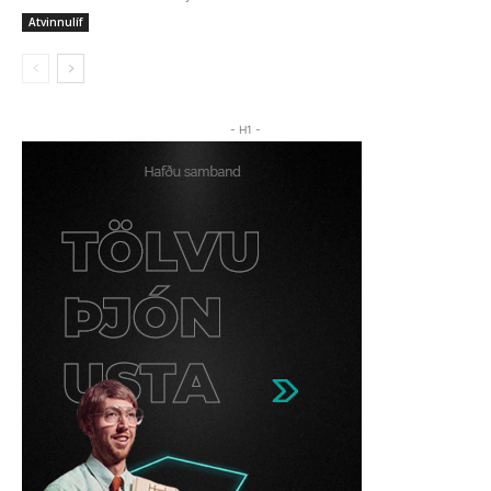
Atvinnulíf
- H1 -