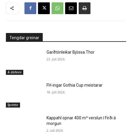
Tengdar greinar
Garðtónleikar Bjössa Thor
23. júlí 2026
Á döfinni
FH-ingar Gothia Cup meistarar
18. júlí 2026
Íþróttir
Kappahl opnar 400 m² verslun í Firði á
morgun
2. júlí 2026