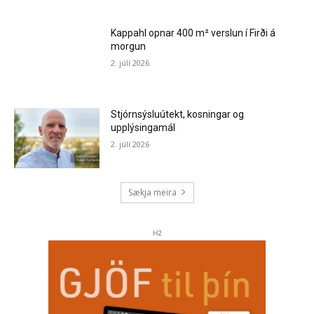
Kappahl opnar 400 m² verslun í Firði á
morgun
2. júlí 2026
Stjórnsýsluútekt, kosningar og
upplýsingamál
2. júlí 2026
Sækja meira
H2