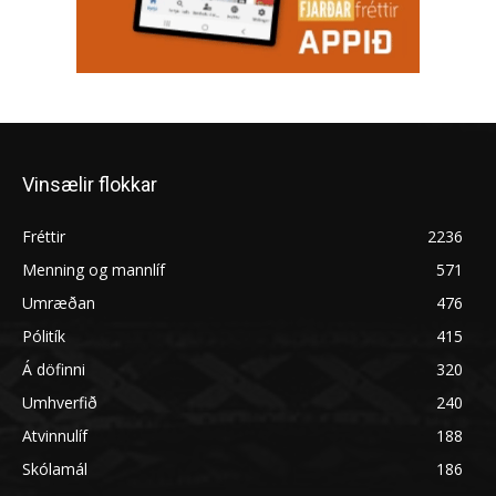
Vinsælir flokkar
Fréttir
2236
Menning og mannlíf
571
Umræðan
476
Pólitík
415
Á döfinni
320
Umhverfið
240
Atvinnulíf
188
Skólamál
186