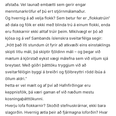
afstaða. Vel launað embætti sem gerir engar
menntunarkröfur ef þú ert stjórnmálamaður.
Og hvernig á að velja flokk? Sem betur fer er „flokkatrúin“
að dala og fólk er ekki með blinda trú á einum flokki, enda
eru flokkarnir ekki alltaf trúir þeim. Mikilvægt er þó að
kjósa og á vef Sambands íslenskra sveitarfélga segir:
„Þótt það líti stundum út fyrir að atkvæði eins einstaklings
skipti litlu máli, þá skiptir fjöldinn máli – og þegar við
mætum á kjörstað eykst vægi málefna sem við viljum sjá
breytast. Með góðri þátttöku tryggjum við að
sveitarfélögin byggi á breiðri og fjölbreyttri rödd íbúa á
öllum aldri.“
Þetta er vel mælt og af því að Hafnfirðingar eru
keppnisfólk, þá væri gaman ef við næðum mestu
kosningaþátttökunni.
Hverju lofa flokkarnir? Skoðið stefnuskrárnar, ekki bara
slagorðin. Hvernig ætla þeir að fjármagna loforðin? Hvar