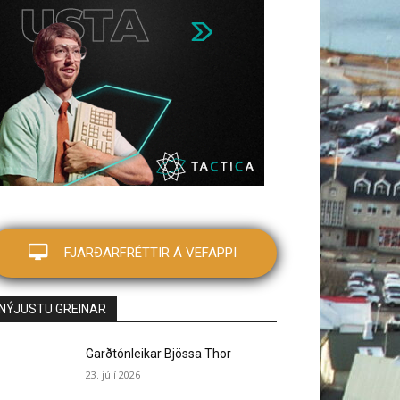
FJARÐARFRÉTTIR Á VEFAPPI
NÝJUSTU GREINAR
Garðtónleikar Bjössa Thor
23. júlí 2026