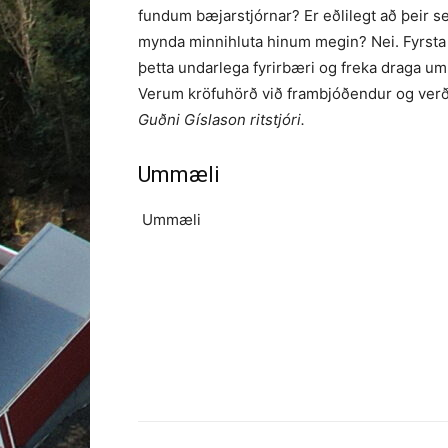
fundum bæjarstjórnar? Er eðlilegt að þeir s
mynda minnihluta hinum megin? Nei. Fyrsta 
þetta undarlega fyrirbæri og freka draga um 
Verum kröfuhörð við frambjóðendur og verða
Guðni Gíslason ritstjóri.
Ummæli
Ummæli