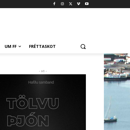
UM FF
FRÉTTASKOT
- H1 -