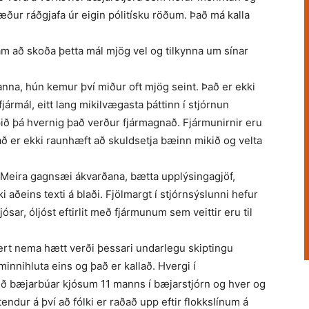
æður ráðgjafa úr eigin pólitísku röðum. Það má kalla
m að skoða þetta mál mjög vel og tilkynna um sínar
nna, hún kemur því miður oft mjög seint. Það er ekki
jármál, eitt lang mikilvægasta þáttinn í stjórnun
þið þá hvernig það verður fjármagnað. Fjármunirnir eru
ð er ekki raunhæft að skuldsetja bæinn mikið og velta
 Meira gagnsæi ákvarðana, bætta upplýsingagjöf,
aðeins texti á blaði. Fjölmargt í stjórnsýslunni hefur
sar, óljóst eftirlit með fjármunum sem veittir eru til
 gert nema hætt verði þessari undarlegu skiptingu
minnihluta eins og það er kallað. Hvergi í
Við bæjarbúar kjósum 11 manns í bæjarstjórn og hver og
tendur á því að fólki er raðað upp eftir flokkslínum á