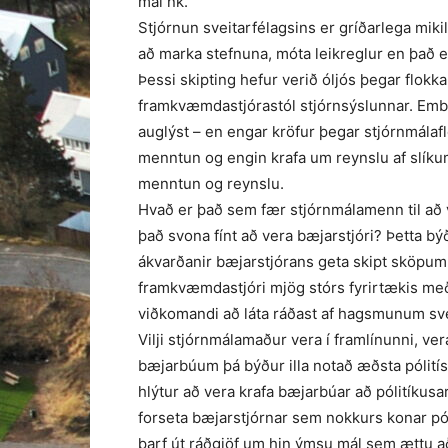
maí nk.
Stjórnun sveitarfélagsins er gríðarlega mik
að marka stefnuna, móta leikreglur en það e
Þessi skipting hefur verið óljós þegar flokka
framkvæmdastjórastól stjórnsýslunnar. Embæt
auglýst – en engar kröfur þegar stjórnmálaf
menntun og engin krafa um reynslu af slíku
menntun og reynslu.
Hvað er það sem fær stjórnmálamenn til að v
það svona fínt að vera bæjarstjóri? Þetta b
ákvarðanir bæjarstjórans geta skipt sköpum
framkvæmdastjóri mjög stórs fyrirtækis með 
viðkomandi að láta ráðast af hagsmunum sve
Vilji stjórnmálamaður vera í framlínunni, ver
bæjarbúum þá býður illa notað æðsta pólitís
hlýtur að vera krafa bæjarbúar að pólitíkusar
forseta bæjarstjórnar sem nokkurs konar pól
þarf út ráðgjöf um hin ýmsu mál sem ættu a