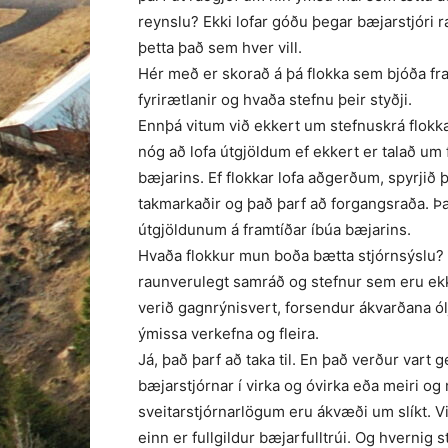
reynslu? Ekki lofar góðu þegar bæjarstjóri r
þetta það sem hver vill.
Hér með er skorað á þá flokka sem bjóða fra
fyrirætlanir og hvaða stefnu þeir styðji.
Ennþá vitum við ekkert um stefnuskrá flokka
nóg að lofa útgjöldum ef ekkert er talað um f
bæjarins. Ef flokkar lofa aðgerðum, spyrjið 
takmarkaðir og það þarf að forgangsraða. Þa
útgjöldunum á framtíðar íbúa bæjarins.
Hvaða flokkur mun boða bætta stjórnsýslu?
raunverulegt samráð og stefnur sem eru ekki 
verið gagnrýnisvert, forsendur ákvarðana óljó
ýmissa verkefna og fleira.
Já, það þarf að taka til. En það verður vart
bæjarstjórnar í virka og óvirka eða meiri og 
sveitarstjórnarlögum eru ákvæði um slíkt. 
einn er fullgildur bæjarfulltrúi. Og hvernig s