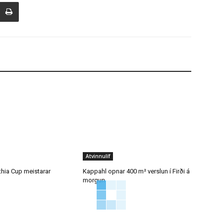
Atvinnulíf