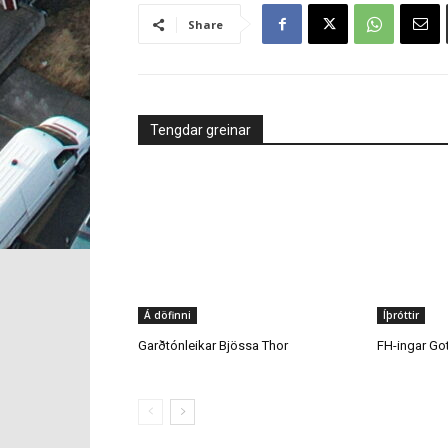
Share
Tengdar greinar
Á döfinni
Íþróttir