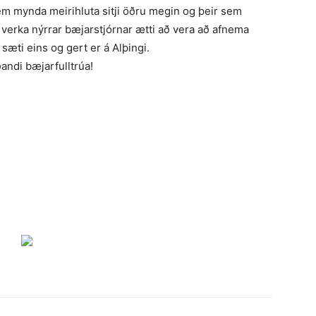
em mynda meirihluta sitji öðru megin og þeir sem
verka nýrrar bæjarstjórnar ætti að vera að afnema
sæti eins og gert er á Alþingi.
ndi bæjarfulltrúa!