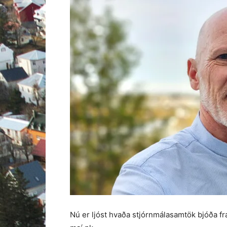
Nú er ljóst hvaða stjórnmálasamtök bjóða fra