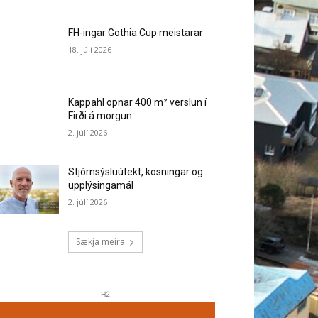
FH-ingar Gothia Cup meistarar
18. júlí 2026
Kappahl opnar 400 m² verslun í
Firði á morgun
2. júlí 2026
Stjórnsýsluútekt, kosningar og
upplýsingamál
2. júlí 2026
Sækja meira
H2