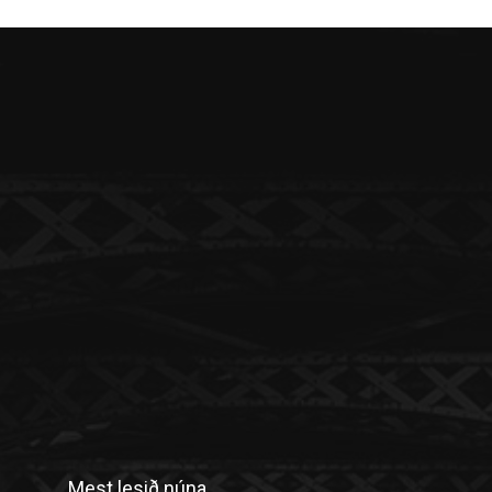
thia Cup meistarar
Kappahl opnar 400 m² verslun í Firði á
morgun