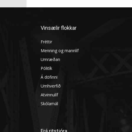
Garðtónleikar Bjössa Thor
FH-ingar Go