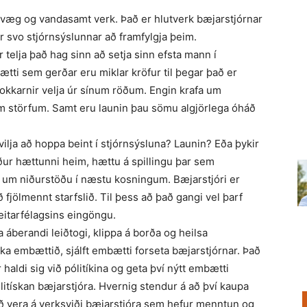
ilvæg og vandasamt verk. Það er hlutverk bæjarstjórnar
r svo stjórnsýslunnar að framfylgja þeim.
r telja það hag sinn að setja sinn efsta mann í
ti sem gerðar eru miklar kröfur til þegar það er
lokkarnir velja úr sínum röðum. Engin krafa um
m störfum. Samt eru launin þau sömu algjörlega óháð
ilja að hoppa beint í stjórnsýsluna? Launin? Eða þykir
ýður hættunni heim, hættu á spillingu þar sem
 um niðurstöðu í næstu kosningum. Bæjarstjóri er
fjölmennt starfslið. Til þess að það gangi vel þarf
itarfélagsins eingöngu.
a áberandi leiðtogi, klippa á borða og heilsa
ka embættið, sjálft embætti forseta bæjarstjórnar. Það
 haldi sig við pólitíkina og geta því nýtt embætti
itískan bæjarstjóra. Hvernig stendur á að því kaupa
ð vera á verksviði bæjarstjóra sem hefur menntun og