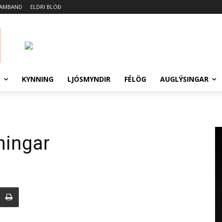
SAMBAND
ELDRI BLÖÐ
N
KYNNING
LJÓSMYNDIR
FÉLÖG
AUGLÝSINGAR
ningar