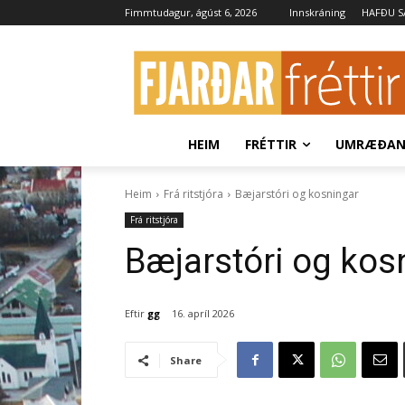
Fimmtudagur, ágúst 6, 2026
Innskráning
HAFÐU 
HEIM
FRÉTTIR
UMRÆÐA
Heim
Frá ritstjóra
Bæjarstóri og kosningar
Frá ritstjóra
Bæjarstóri og kos
Eftir
gg
16. apríl 2026
Share