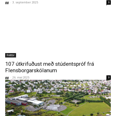
gg
-
3. september 2025
0
Fréttir
107 útkrifuðust með stúdentspróf frá
Flensborgarskólanum
gg
-
26. maí 2025
0