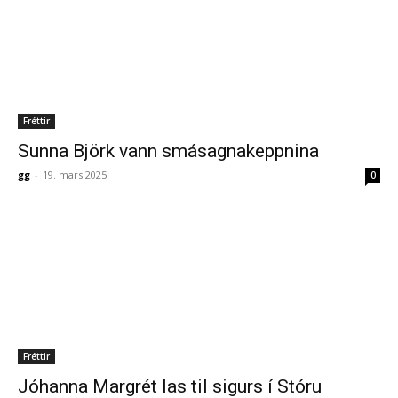
Fréttir
Sunna Björk vann smásagnakeppnina
gg
-
19. mars 2025
0
Fréttir
Jóhanna Margrét las til sigurs í Stóru