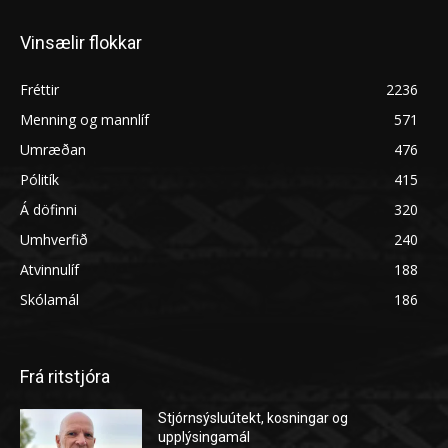
Vinsælir flokkar
Fréttir
2236
Menning og mannlíf
571
Umræðan
476
Pólitík
415
Á döfinni
320
Umhverfið
240
Atvinnulíf
188
Skólamál
186
Frá ritstjóra
Stjórnsýsluútekt, kosningar og
upplýsingamál