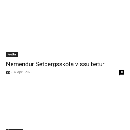
Fréttir
Nemendur Setbergsskóla vissu betur
gg
-
4. apríl 2025
0