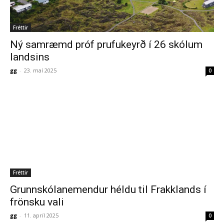
Fréttir
Ný samræmd próf prufukeyrð í 26 skólum
landsins
gg
-
23. maí 2025
0
Fréttir
Grunnskólanemendur héldu til Frakklands í
frönsku vali
gg
-
11. apríl 2025
0