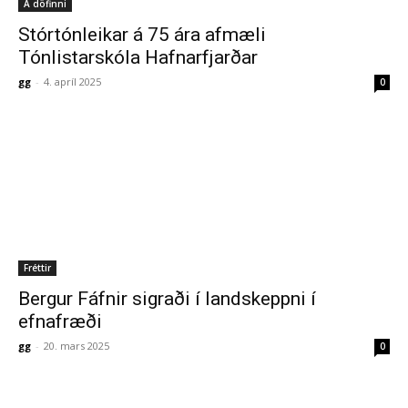
Á döfinni
Stórtónleikar á 75 ára afmæli
Tónlistarskóla Hafnarfjarðar
gg
-
4. apríl 2025
0
Fréttir
Bergur Fáfnir sigraði í landskeppni í
efnafræði
gg
-
20. mars 2025
0