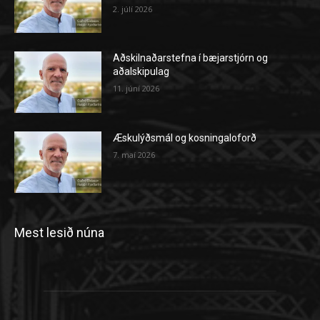
2. júlí 2026
Aðskilnaðarstefna í bæjarstjórn og
aðalskipulag
11. júní 2026
Æskulýðsmál og kosningaloforð
7. maí 2026
Mest lesið núna