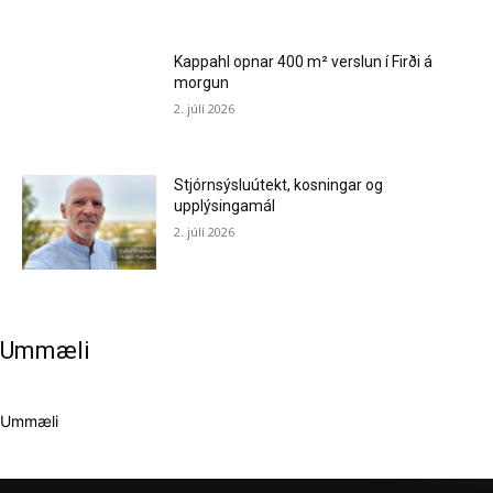
Kappahl opnar 400 m² verslun í Firði á
morgun
2. júlí 2026
Stjórnsýsluútekt, kosningar og
upplýsingamál
2. júlí 2026
Ummæli
Ummæli