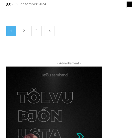
gg
-
19. desember 2024
0
1
2
3
- Advertisment -