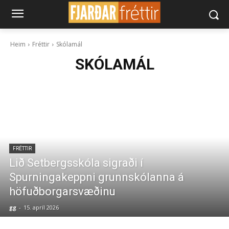
Heim
Fréttir
Skólamál
SKÓLAMÁL
FRÉTTIR
Lið Setbergsskóla sigraði í
Spurningakeppni grunnskólanna á
höfuðborgarsvæðinu
gg
-
15. apríl 2026