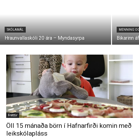
SKÓLAMÁL
MENNING O
Hraunvallaskóli 20 ára – Myndasyrpa
Bikarinn á
Fréttir
Öll 15 mánaða börn í Hafnarfirði komin með
leikskólapláss