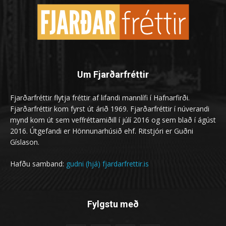
Um Fjarðarfréttir
Fjarðarfréttir flytja fréttir af lifandi mannlífi í Hafnarfirði.
Fjarðarfréttir kom fyrst út árið 1969. Fjarðarfréttir í núverandi
mynd kom út sem veffréttamiðill í júlí 2016 og sem blað í ágúst
2016. Útgefandi er Hönnunarhúsið ehf. Ritstjóri er Guðni
Gíslason.
Hafðu samband:
gudni (hjá) fjardarfrettir.is
Fylgstu með