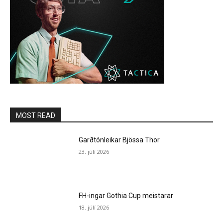
MOST READ
Garðtónleikar Bjössa Thor
23. júlí 2026
FH-ingar Gothia Cup meistarar
18. júlí 2026