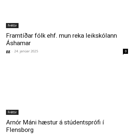
Fréttir
Framtíðar fólk ehf. mun reka leikskólann
Áshamar
gg
-
24. janúar 2025
0
Fréttir
Arnór Máni hæstur á stúdentsprófi í
Flensborg