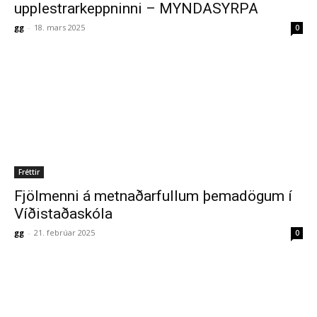
upplestrarkeppninni – MYNDASYRPA
gg
-
18. mars 2025
0
Fréttir
Fjölmenni á metnaðarfullum þemadögum í
Víðistaðaskóla
gg
-
21. febrúar 2025
0