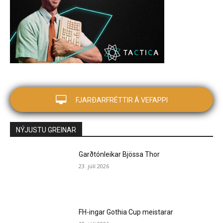
FJARÐARFRÉTTIR Á VEFAPPI
NÝJUSTU GREINAR
Garðtónleikar Bjössa Thor
23. júlí 2026
FH-ingar Gothia Cup meistarar