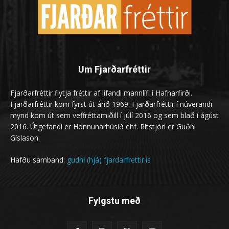
Um Fjarðarfréttir
Fjarðarfréttir flytja fréttir af lifandi mannlífi í Hafnarfirði.
Fjarðarfréttir kom fyrst út árið 1969. Fjarðarfréttir í núverandi
mynd kom út sem veffréttamiðill í júlí 2016 og sem blað í ágúst
2016. Útgefandi er Hönnunarhúsið ehf. Ritstjóri er Guðni
Gíslason.
Hafðu samband:
gudni (hjá) fjardarfrettir.is
Fylgstu með