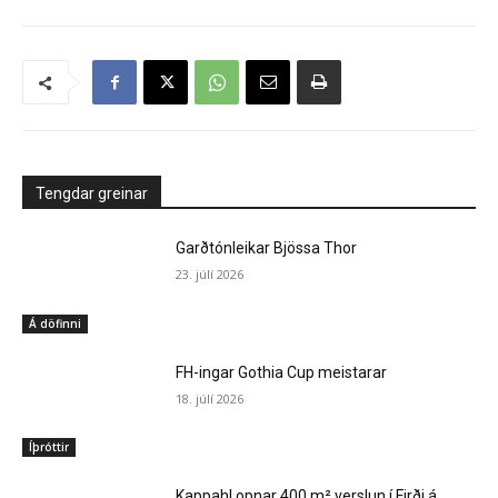
Tengdar greinar
Garðtónleikar Bjössa Thor
23. júlí 2026
Á döfinni
FH-ingar Gothia Cup meistarar
18. júlí 2026
Íþróttir
Kappahl opnar 400 m² verslun í Firði á