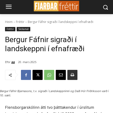
Heim
Fréttir
Bergur Fáfnir sigraði í landskeppni í efnafræði
Fréttir
Skólamál
Bergur Fáfnir sigraði í
landskeppni í efnafræði
Eftir
gg
20. mars 2025
Bergur Fáfnir Bjarnasons, t.v. sigraði í Landskeppninni og Daði Þór Friðriksson varð í
10. sæti.
Flensborgarskólinn átti tvo þátttakendur í úrslitum