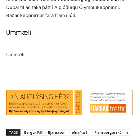
Dubai til að taka þátt í Alþjóðlegu Ólympíukeppninni.
Báðar keppnirnar fara fram í júlí.
Ummæli
Ummæli
TAGS
Bergur Fáfnir Bjarnason
efnafræði
Flensborgarskólinn