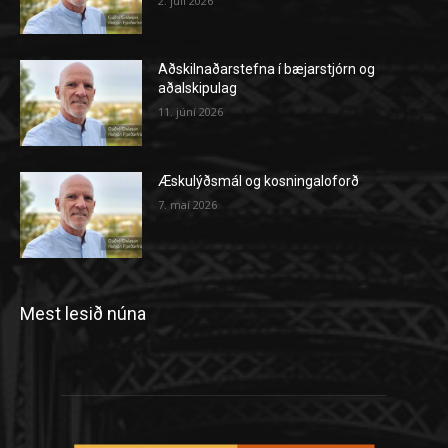
2. júlí 2026
Aðskilnaðarstefna í bæjarstjórn og
aðalskipulag
11. júní 2026
Æskulýðsmál og kosningaloforð
7. maí 2026
Mest lesið núna