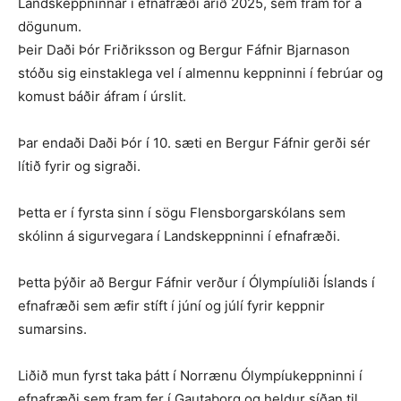
Landskeppninnar í efnafræði árið 2025, sem fram fór á
dögunum.
Þeir Daði Þór Friðriksson og Bergur Fáfnir Bjarnason
stóðu sig einstaklega vel í almennu keppninni í febrúar og
komust báðir áfram í úrslit.
Þar endaði Daði Þór í 10. sæti en Bergur Fáfnir gerði sér
lítið fyrir og sigraði.
Þetta er í fyrsta sinn í sögu Flensborgarskólans sem
skólinn á sigurvegara í Landskeppninni í efnafræði.
Þetta þýðir að Bergur Fáfnir verður í Ólympíuliði Íslands í
efnafræði sem æfir stíft í júní og júlí fyrir keppnir
sumarsins.
Liðið mun fyrst taka þátt í Norrænu Ólympíukeppninni í
efnafræði sem fram fer í Gautaborg og heldur síðan til