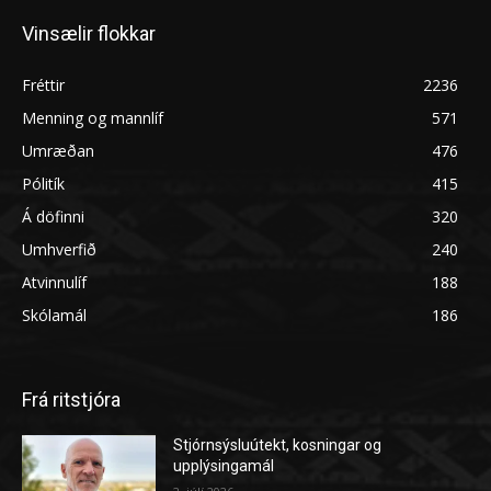
Vinsælir flokkar
Fréttir
2236
Menning og mannlíf
571
Umræðan
476
Pólitík
415
Á döfinni
320
Umhverfið
240
Atvinnulíf
188
Skólamál
186
Frá ritstjóra
Stjórnsýsluútekt, kosningar og
upplýsingamál