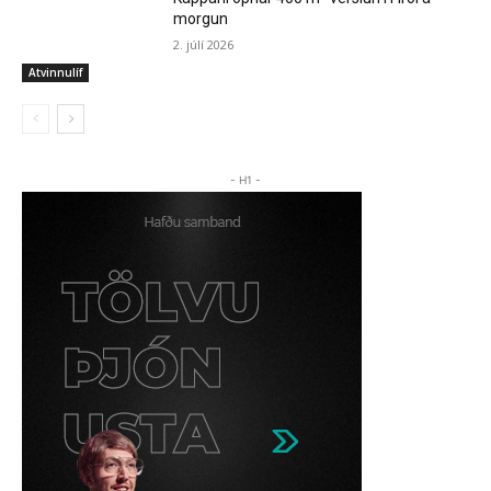
morgun
2. júlí 2026
Atvinnulíf
- H1 -