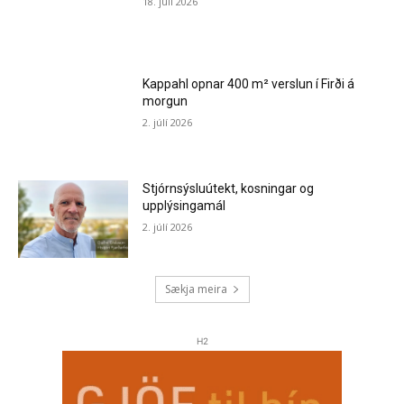
18. júlí 2026
Kappahl opnar 400 m² verslun í Firði á
morgun
2. júlí 2026
Stjórnsýsluútekt, kosningar og
upplýsingamál
2. júlí 2026
Sækja meira
H2