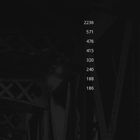
2236
571
476
415
320
240
188
186