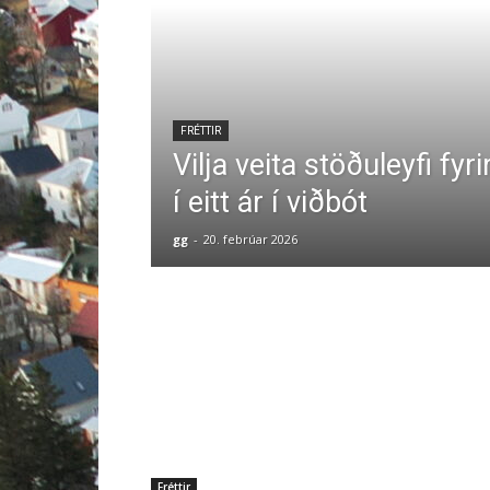
FRÉTTIR
Vilja veita stöðuleyfi fyr
í eitt ár í viðbót
gg
-
20. febrúar 2026
Fréttir