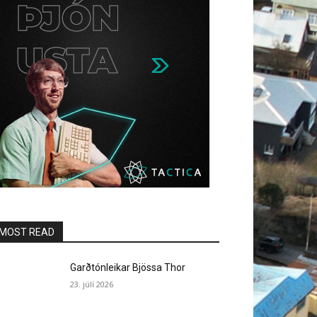
MOST READ
Garðtónleikar Bjössa Thor
23. júlí 2026