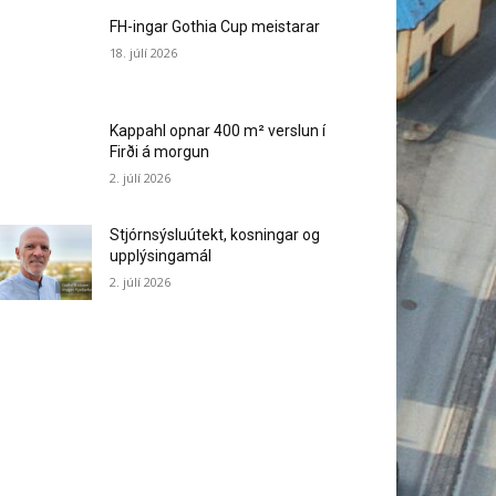
FH-ingar Gothia Cup meistarar
18. júlí 2026
Kappahl opnar 400 m² verslun í
Firði á morgun
2. júlí 2026
Stjórnsýsluútekt, kosningar og
upplýsingamál
2. júlí 2026