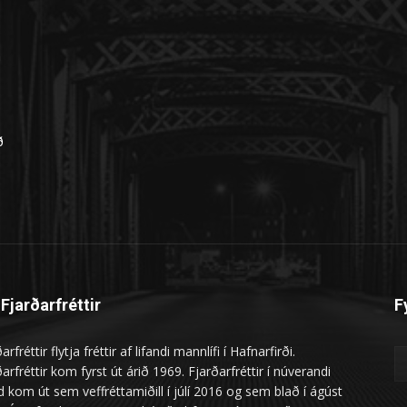
n
ð
Fjarðarfréttir
F
arfréttir flytja fréttir af lifandi mannlífi í Hafnarfirði.
arfréttir kom fyrst út árið 1969. Fjarðarfréttir í núverandi
 kom út sem veffréttamiðill í júlí 2016 og sem blað í ágúst