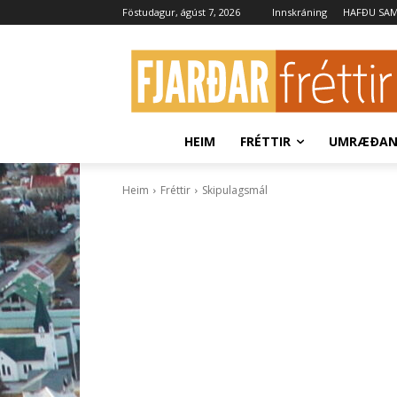
Föstudagur, ágúst 7, 2026
Innskráning
HAFÐU SA
HEIM
FRÉTTIR
UMRÆÐA
Heim
Fréttir
Skipulagsmál