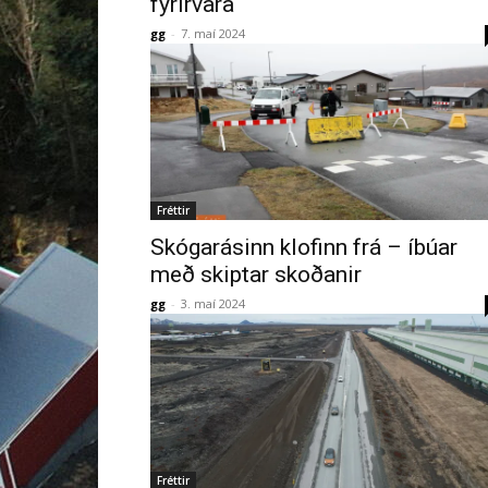
fyrirvara
gg
-
7. maí 2024
Fréttir
Skógarásinn klofinn frá – íbúar
með skiptar skoðanir
gg
-
3. maí 2024
Fréttir