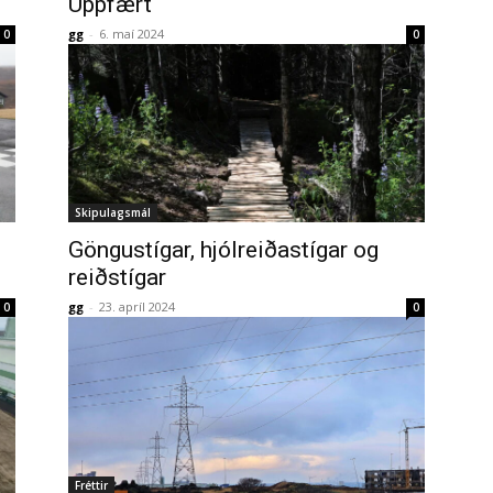
Uppfært
gg
-
6. maí 2024
0
0
Skipulagsmál
Göngustígar, hjólreiðastígar og
reiðstígar
gg
-
23. apríl 2024
0
0
Fréttir