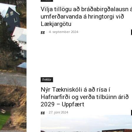
Vilja tillögu að bráðabirgðalausn 
umferðarvanda á hringtorgi við
Lækjargötu
gg
-
4. september 2024
Fréttir
Nýr Tækniskóli á að rísa í
Hafnarfirði og verða tilbúinn árið
2029 – Uppfært
gg
-
27. júní 2024