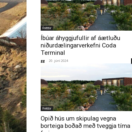
Fréttir
Íbúar áhyggjufullir af áætluðu
niðurdælingarverkefni Coda
Terminal
gg
-
20. júní 2024
Fréttir
Opið hús um skipulag vegna
borteiga boðað með tveggja tíma