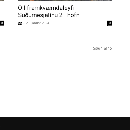
r
Öll framkvæmdaleyfi
Suðurnesjalínu 2 í höfn
gg
-
29. janúar 2024
0
0
Síðu 1 af 15