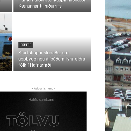
Kænunnar til niðurrifs
FRÉTTIR
Starfshópur skipaður um
uppbyggingu á íbúðum fyrir eldra
fólk í Hafnarfirði
- Advertisment -