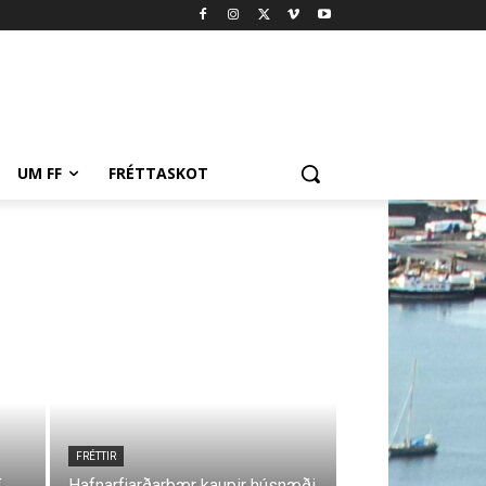
UM FF
FRÉTTASKOT
FRÉTTIR
í
Hafnarfjarðarbær kaupir húsnæði