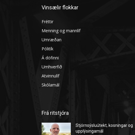
Vinsælir flokkar
Fréttir
Menning og mannlíf
Umræðan
Pólitík
Á döfinni
Umhverfið
Atvinnulíf
Skólamál
Frá ritstjóra
Stjórnsýsluútekt, kosningar og
upplýsingamál