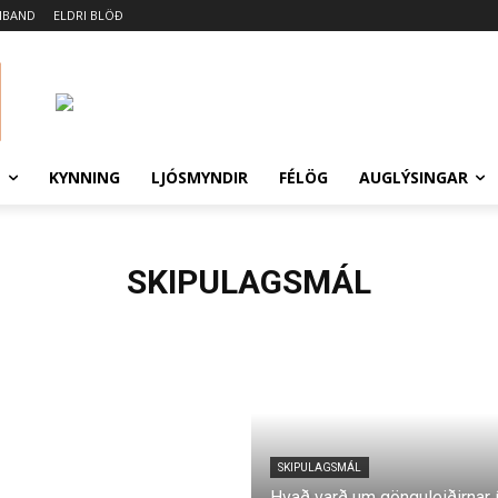
MBAND
ELDRI BLÖÐ
N
KYNNING
LJÓSMYNDIR
FÉLÖG
AUGLÝSINGAR
SKIPULAGSMÁL
SKIPULAGSMÁL
Hvað varð um gönguleiðirnar 