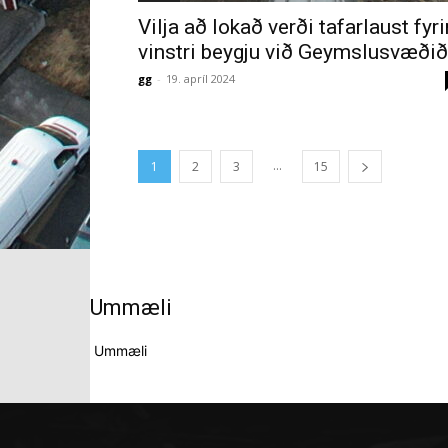
Vilja að lokað verði tafarlaust fyri
vinstri beygju við Geymslusvæðið
gg
-
19. apríl 2024
...
1
2
3
15
Ummæli
Ummæli