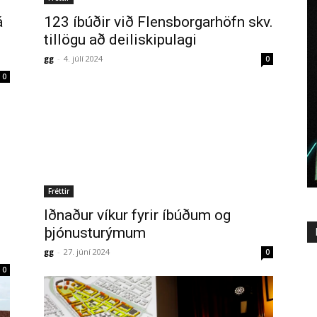
á
123 íbúðir við Flensborgarhöfn skv.
tillögu að deiliskipulagi
gg
-
4. júlí 2024
0
0
Fréttir
Iðnaður víkur fyrir íbúðum og
þjónusturýmum
gg
-
27. júní 2024
0
0