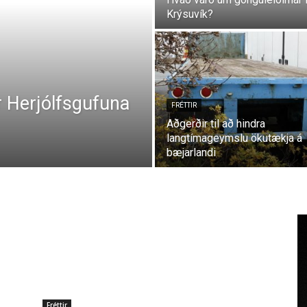
Krýsuvík?
ir Herjólfsgufuna
FRÉTTIR
Aðgerðir til að hindra
langtímageymslu ökutækja á
bæjarlandi
Fréttir