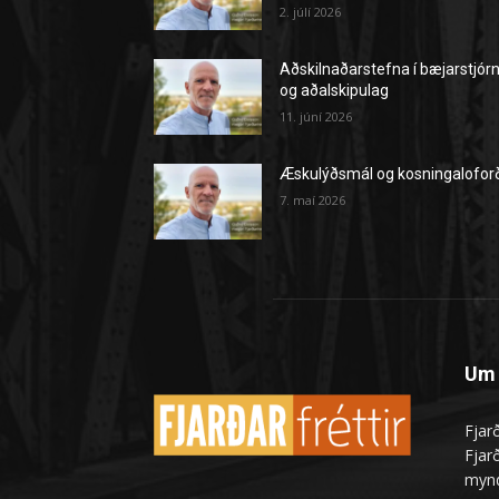
2. júlí 2026
Aðskilnaðarstefna í bæjarstjór
og aðalskipulag
11. júní 2026
Æskulýðsmál og kosningalofor
7. maí 2026
Um 
Fjarð
Fjarð
mynd