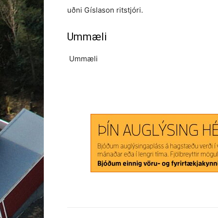
uðni Gíslason ritstjóri.
Ummæli
Ummæli
Share