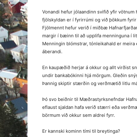
Vonandi hefur jólaandinn svifið yfir vötnum 
fjölskyldan er í fyrir­rúmi og við þökkum fyr
Fjölmennt hefur verið í miðbæ Hafnarfjarðar
margir í bæinn til að upplifa menninguna í 
Menningin blómstrar, tónleikahald er meira
áberandi.
En kaupæðið herjar á okkur og allt virðist sn
undir bankabókinni hjá mörgum. Gleðin snýs
Þannig skiptir stærðin og verðmætið litlu má
Þó svo beiðnir til Mæðrastyrksnefndar Hafnarf
eflaust sjaldan hafa verið stærri eða verðmæ
börmum við okkur sem aldrei fyrr.
Er kannski kominn tími til breytinga?