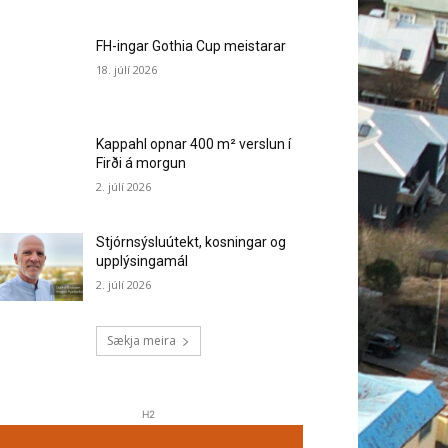
FH-ingar Gothia Cup meistarar
18. júlí 2026
Kappahl opnar 400 m² verslun í
Firði á morgun
2. júlí 2026
Stjórnsýsluútekt, kosningar og
upplýsingamál
2. júlí 2026
Sækja meira
H2