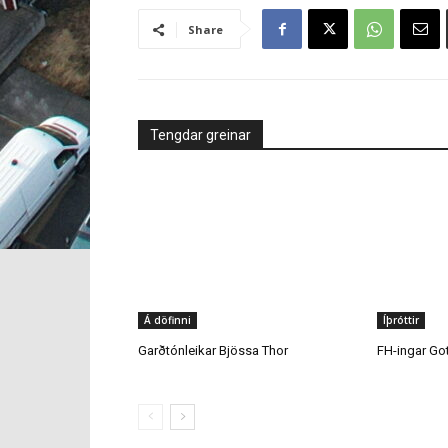
Tengdar greinar
Á döfinni
Íþróttir
Garðtónleikar Bjössa Thor
FH-ingar Go