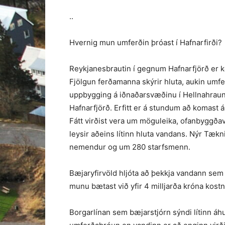
..
Hvernig mun umferðin þróast í Hafnarfirði?
Reykjanesbrautin í gegnum Hafnarfjörð er k
Fjölgun ferðamanna skýrir hluta, aukin umfer
uppbygging á iðnaðarsvæðinu í Hellnahrauni
Hafnarfjörð. Erfitt er á stundum að komast á
Fátt virðist vera um möguleika, ofanbyggða
leysir aðeins lítinn hluta vandans. Nýr Tækn
nemendur og um 280 starfsmenn.
Bæjaryfirvöld hljóta að þekkja vandann se
munu bætast við yfir 4 milljarða króna kos
Borgarlínan sem bæjarstjórn sýndi lítinn áh