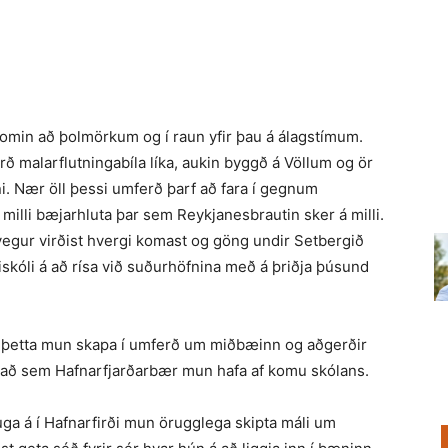
omin að þolmörkum og í raun yfir þau á álagstímum.
ð malarflutninga­bíla líka, aukin byggð á Völlum og ör
. Nær öll þessi umferð þarf að fara í gegnum
 milli bæjarhluta þar sem Reykjanesbrautin sker á milli.
vegur virðist hvergi komast og göng undir Setbergið
iskóli á að rísa við suðurhöfnina með á þriðja þúsund
m þetta mun skapa í umferð um miðbæinn og aðgerðir
tnað sem Hafnarfjarðarbær mun hafa af komu skólans.
uga á í Hafnarfirði mun örugglega skipta máli um