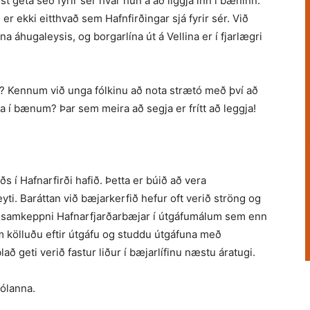
 geta séð fyrir sér hvar hún á að liggja inn í bæninn.
r ekki eitthvað sem Hafnfirðingar sjá fyrir sér. Við
a áhugaleysis, og borgarlína út á Vellina er í fjarlægri
ó? Kennum við unga fólkinu að nota strætó með því að
a í bænum? Þar sem meira að segja er frítt að leggja!
ðs í Hafnarfirði hafið. Þetta er búið að vera
ti. Baráttan við bæjarkerfið hefur oft verið ströng og
tir samkeppni Hafnarfjarðarbæjar í útgáfumálum sem enn
m kölluðu eftir útgáfu og studdu útgáfuna með
ð geti verið fastur liður í bæjarlífinu næstu áratugi.
jólanna.