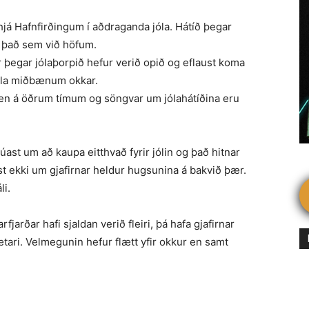
hjá Hafnfirð­ingum í aðdraganda jóla. Hátíð þegar
ir það sem við höfum.
 þegar jólaþorpið hefur verið opið og eflaust koma
litla miðbænum okkar.
 en á öðrum tímum og söngvar um jólahátíðina eru
úast um að kaupa eitthvað fyrir jólin og það hitnar
t ekki um gjafirnar heldur hugsunina á bakvið þær.
li.
jarðar hafi sjaldan verið fleiri, þá hafa gjafirnar
tari. Velmegunin hefur flætt yfir okkur en samt