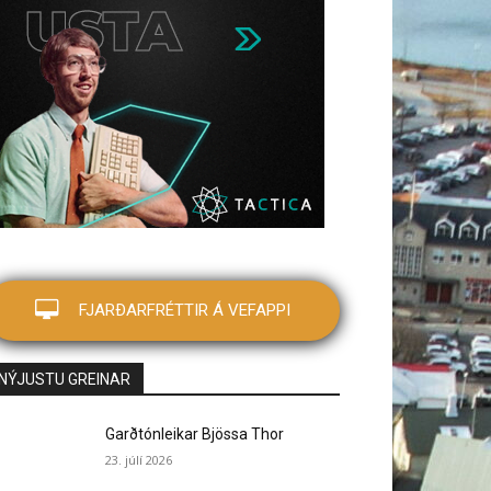
FJARÐARFRÉTTIR Á VEFAPPI
NÝJUSTU GREINAR
Garðtónleikar Bjössa Thor
23. júlí 2026