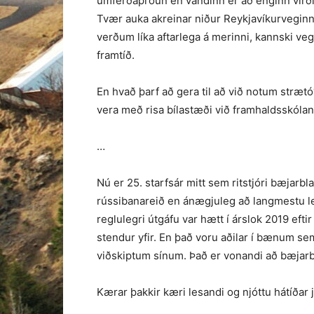
umferðaþróun en vandinn er að enginn virðist
Tvær auka akreinar niður Reykjavíkurveginn e
verðum líka aftarlega á merinni, kannski vegn
framtíð.
En hvað þarf að gera til að við notum stræt
vera með risa bílastæði við framhaldsskólan
…
Nú er 25. starfsár mitt sem ritstjóri bæjarbla
rússibanareið en ánægjuleg að langmestu ley
reglulegri útgáfu var hætt í árslok 2019 ef
stendur yfir. En það voru aðilar í bænum se
viðskiptum sínum. Það er vonandi að bæjarbla
Kærar þakkir kæri lesandi og njóttu hátíðar 