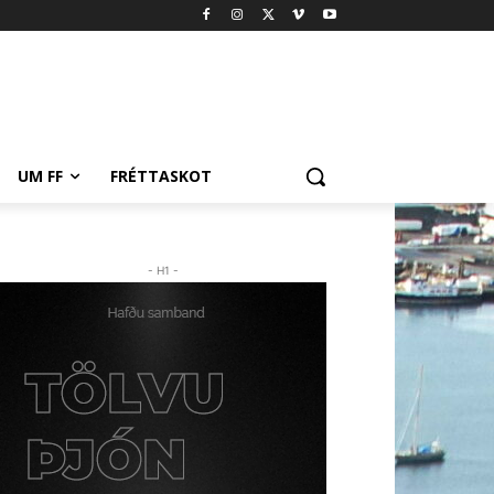
UM FF
FRÉTTASKOT
- H1 -