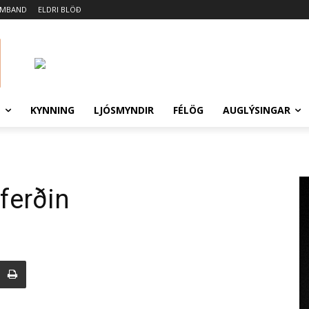
AMBAND
ELDRI BLÖÐ
N
KYNNING
LJÓSMYNDIR
FÉLÖG
AUGLÝSINGAR
ferðin