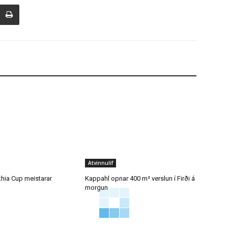
Atvinnulíf
thia Cup meistarar
Kappahl opnar 400 m² verslun í Firði á
morgun