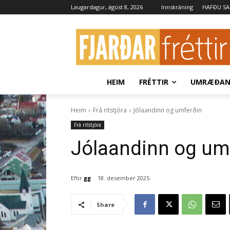
Laugardagur, ágúst 8, 2026
Innskráning
HAFÐU S
HEIM
FRÉTTIR
UMRÆÐA
Heim
Frá ritstjóra
Jólaandinn og umferðin
Frá ritstjóra
Jólaandinn og um
Eftir
gg
18. desember 2025
Share