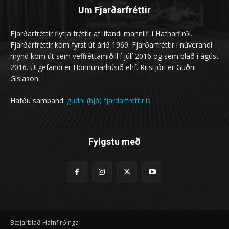
Um Fjarðarfréttir
Fjarðarfréttir flytja fréttir af lifandi mannlífi í Hafnarfirði.
Fjarðarfréttir kom fyrst út árið 1969. Fjarðarfréttir í núverandi
mynd kom út sem veffréttamiðill í júlí 2016 og sem blað í ágúst
2016. Útgefandi er Hönnunarhúsið ehf. Ritstjóri er Guðni
Gíslason.
Hafðu samband:
gudni (hjá) fjardarfrettir.is
Fylgstu með
Bæjarblað Hafnfirðinga