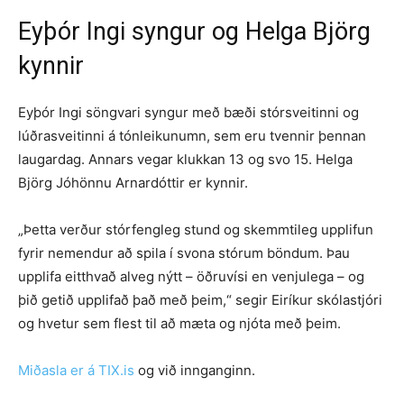
Eyþór Ingi syngur og Helga Björg
kynnir
Eyþór Ingi söngvari syngur með bæði stórsveitinni og
lúðrasveitinni á tónleikunumn, sem eru tvennir þennan
laugardag. Annars vegar klukkan 13 og svo 15. Helga
Björg Jóhönnu Arnardóttir er kynnir.
„Þetta verður stórfengleg stund og skemmtileg upplifun
fyrir nemendur að spila í svona stórum böndum. Þau
upplifa eitthvað alveg nýtt – öðruvísi en venjulega – og
þið getið upplifað það með þeim,“ segir Eiríkur skólastjóri
og hvetur sem flest til að mæta og njóta með þeim.
Miðasla er á TIX.is
og við innganginn.