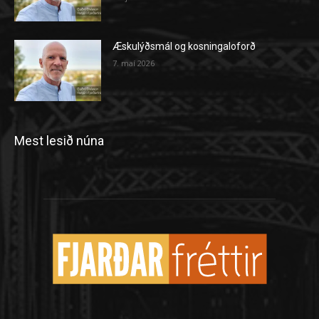
Æskulýðsmál og kosningaloforð
7. maí 2026
Mest lesið núna