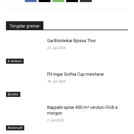
Tengdar greinar
Garðtónleikar Bjössa Thor
23. júlí 2026
Á döfinni
FH-ingar Gothia Cup meistarar
18. júlí 2026
Íþróttir
Kappahl opnar 400 m² verslun í Firði á
morgun
2. júlí 2026
Atvinnulíf