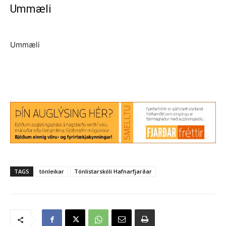
Ummæli
Ummæli
TAGS
tónleikar
Tónlistarskóli Hafnarfjarðar