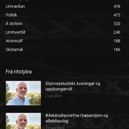
Umræðan
476
Pólitík
415
Á döfinni
320
Umhverfið
240
Atvinnulíf
188
Skólamál
186
Frá ritstjóra
Stjórnsýsluútekt, kosningar og
upplýsingamál
2. júlí 2026
Aðskilnaðarstefna í bæjarstjórn og
aðalskipulag
11. júní 2026