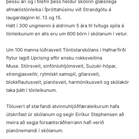
þessu ári og í tilefni þess heldur skólinn glæsilega
afmælistónleika í Íþróttahúsinu við Strandgötu á
laugardaginn kl. 13 og 15.
Hátt í 300 ungmenni á aldrinum 5 ára til tvítugs spila á
tónleikunum en alls eru um 600 börn í skólanum í vetur.
Um 100 manna lúðrasveit Tónlistarskólans í Hafnarfirði
flytur lagið
Uprising
eftir ensku rokksveitina
Muse. Stórsveit, sinfóníuhljómsveit, Suzuki-hópar,
strengjasveitir, rytmískt samspil, gítarsveit,
blokkflautusveit, píanósveit, harmónikusveit og skólakór
taka þátt í tónleikunum.
Töluvert af starfandi atvinnuhljóðfæraleikurum hafa
útskrifast úr skólanum og segir Eiríkur Stephensen að
meira að segja forsætisráðherrann hafi verið
píanónemandi í skólanum.