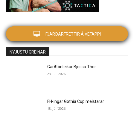
FJARÐARFRÉTTIR Á VEFAPPI
NÝJUSTU GREINAR
Garðtónleikar Bjössa Thor
23. júlí 2026
FH-ingar Gothia Cup meistarar
18. júlí 2026