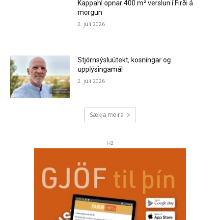
Kappahl opnar 400 m² verslun í Firði á
morgun
2. júlí 2026
Stjórnsýsluútekt, kosningar og
upplýsingamál
2. júlí 2026
Sækja meira
H2