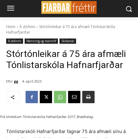
Heim
Á döfinni
Stórtónleikar á 75 ára afmæli Tónlistarskóla
Hafnarfjarðar
Á döfinni
Menning og mannlíf
Skólamál
Stórtónleikar á 75 ára afmæli
Tónlistarskóla Hafnarfjarðar
Eftir
gg
4. apríl 2025
Frá tónleikum Tónlistarskóla Hafnarfjarðar 2017, Bræðralag.
Tónlistarskóli Hafnarfjarðar fagnar 75 ára afmæli sínu á