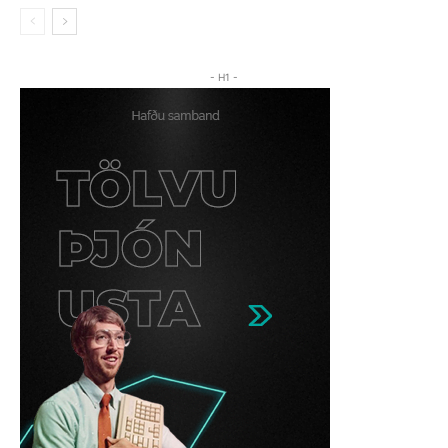
- H1 -