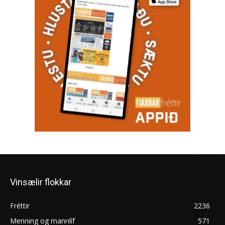
Vinsælir flokkar
Fréttir
2236
Menning og mannlíf
571