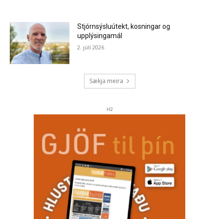
Stjórnsýsluútekt, kosningar og
upplýsingamál
2. júlí 2026
Sækja meira
H2