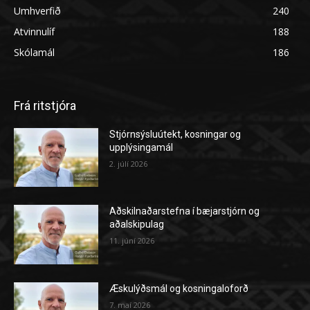
Umhverfið
240
Atvinnulíf
188
Skólamál
186
Frá ritstjóra
Stjórnsýsluútekt, kosningar og
upplýsingamál
2. júlí 2026
Aðskilnaðarstefna í bæjarstjórn og
aðalskipulag
11. júní 2026
Æskulýðsmál og kosningaloforð
7. maí 2026