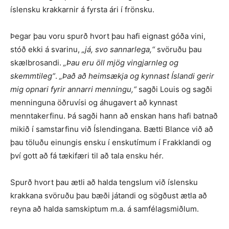
íslensku krakkarnir á fyrsta ári í frönsku.
Þegar þau voru spurð hvort þau hafi eignast góða vini,
stóð ekki á svarinu,
„já, svo sannarlega,“
svöruðu þau
skælbrosandi.
„Þau eru öll mjög vingjarnleg og
skemmtileg“
.
„Það að heimsækja og kynnast Íslandi gerir
mig opnari fyrir annarri menningu,“
sagði Louis og sagði
menninguna öðruvísi og áhugavert að kynnast
menntakerfinu. Þá sagði hann að enskan hans hafi batnað
mikið í samstarfinu við Íslendingana. Bætti Blance við að
þau töluðu einungis ensku í enskutímum í Frakklandi og
því gott að fá tækifæri til að tala ensku hér.
Spurð hvort þau ætli að halda tengslum við íslensku
krakkana svöruðu þau bæði játandi og sögðust ætla að
reyna að halda samskiptum m.a. á samfélagsmiðlum.