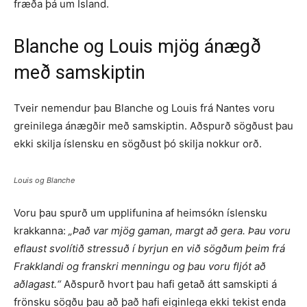
fræða þá um Ísland.
Blanche og Louis mjög ánægð
með samskiptin
Tveir nemendur þau Blanche og Louis frá Nantes voru
greinilega ánægðir með samskiptin. Aðspurð sögðust þau
ekki skilja íslensku en sögðust þó skilja nokkur orð.
Louis og Blanche
Voru þau spurð um upplifunina af heimsókn íslensku
krakkanna:
„Það var mjög gaman, margt að gera. Þau voru
eflaust svolítið stressuð í byrjun en við sögðum þeim frá
Frakklandi og franskri menningu og þau voru fljót að
aðlagast.“
Aðspurð hvort þau hafi getað átt samskipti á
frönsku sögðu þau að það hafi eiginlega ekki tekist enda