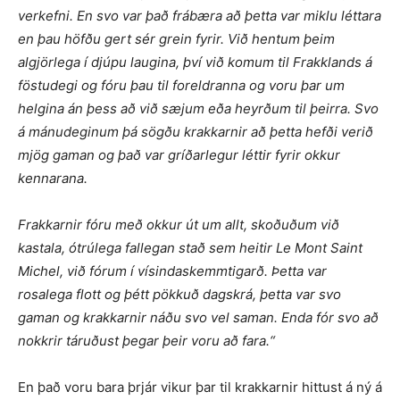
verkefni. En svo var það frábæra að þetta var miklu léttara
en þau höfðu gert sér grein fyrir. Við hentum þeim
algjörlega í djúpu laugina, því við komum til Frakklands á
föstudegi og fóru þau til foreldranna og voru þar um
helgina án þess að við sæjum eða heyrðum til þeirra. Svo
á mánudeginum þá sögðu krakkarnir að þetta hefði verið
mjög gaman og það var gríðarlegur léttir fyrir okkur
kennarana.
Frakkarnir fóru með okkur út um allt, skoðuðum við
kastala, ótrúlega fallegan stað sem heitir Le Mont Saint
Michel, við fórum í vísindaskemmtigarð. Þetta var
rosalega flott og þétt pökkuð dagskrá, þetta var svo
gaman og krakkarnir náðu svo vel saman. Enda fór svo að
nokkrir táruðust þegar þeir voru að fara.“
En það voru bara þrjár vikur þar til krakkarnir hittust á ný á