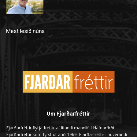
Mest lesið núna
Um Fjarðarfréttir
Fjarðarfréttir flytja fréttir af lifandi mannlífi í Hafnarfirði.
Fjarðarfréttir kom fyrst út árið 1969. Fjarðarfréttir í núverandi