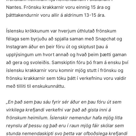
Nantes. Frönsku krakkarnir voru einnig 15 ára og
þátttakendurnir voru allir á aldrinum 13-15 ára.
Íslensku krökkunum var hverjum úthlutað frönskum
félaga sem byrjuðu að spjalla saman með Snapchat og
Instagram áður en þeir fóru út og skiptust þau á
upplýsingum um hvort annað og hvað þeim þætti gaman
að gera og svoleiðis. Samskiptin fóru þó fram á ensku því
íslensku krakkarnir voru komnir mjög stutt í frönsku og
frönsku krakkarnir sem tóku þátt í verkefninu voru valdir
með tilliti til enskukunnáttu.
„En það sem þau sáu fyrir sér áður en þau fóru út sem
virkilega krefjandi verkefni var það að gista inni á
frönskum heimilum. Íslenskir nemendur hafa mjög litla
reynslu af þessu og það eru í raun mjög fáir skólar sem
stunda nemendaskipti svo þetta var ofboðslega krefjandi