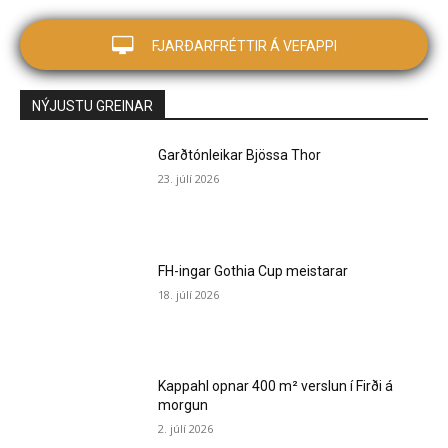
FJARÐARFRÉTTIR Á VEFAPPI
NÝJUSTU GREINAR
Garðtónleikar Bjössa Thor
23. júlí 2026
FH-ingar Gothia Cup meistarar
18. júlí 2026
Kappahl opnar 400 m² verslun í Firði á
morgun
2. júlí 2026