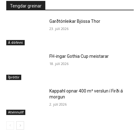
Tengdar greinar
Garðtónleikar Bjössa Thor
23. júlí 2026
Á döfinni
FH-ingar Gothia Cup meistarar
18. júlí 2026
Íþróttir
Kappahl opnar 400 m² verslun í Firði á
morgun
2. júlí 2026
Atvinnulíf