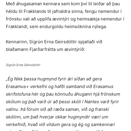
Með áhugasaman kennara sem kom því til leiðar að þau
héldu til Frakklands til jafnaldra sinna, fengu nemendur í
frönsku vali að upplifa ævintýri og heimsækja nemendur í
Frakklandi, sem endurgoldu heimsóknina nýlega.
Kennarinn, Sigrún Erna Geirsdóttir spjallaði við
blaðamann Fjarðarfrétta um ævintýrið:
Sigrún Erna Geirsdóttir
„Ég fékk þessa hugmynd fyrir ári síðan að gera
Erasamus+ verkefni og hafði samband við Erasamus
skrifstofuna hér og þau könnuðu áhugann hjá frönskum
skólum og það varð úr að þessi skóli í Nantes varð fyrir
valinu. Þá fórum við að ræða saman, við og franski
skólinn, um það hverjar okkar hugmyndir væri um
verkefnið, hvað við vildum gera og ég og samkennari