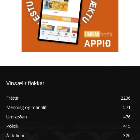
Vinsælir flokkar
Fréttir
2236
Menning og mannlíf
571
Umræðan
476
Pólitík
415
Á döfinni
320