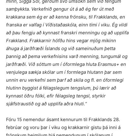
minn, Sigga Sól, gerðum svo umsókn sem við fengum
samþykkta. Verkefnið gengur út á að ég fer út með
krakkana sem ég er að kenna frönsku, til Frakklands, en
franska er valfag í Víðistaðaskóla, einn tími í viku. Ég vildi
að þau fengju að kynnast franskri menningu og að upplifa
Frakkland. Frakkarnir höfðu hins vegar mjög mikinn
áhuga á jarðfræði Íslands og við sameinuðum þetta
þannig að þema verkefnisins varð menning, tungumál og
jarðfræði. Við sóttum um í óformlega hluta Erasmus+ en
venjulega sækja skólar um í formlega hlutann þar sem
unnin eru verkefni sem þarf að skila og fl. en óformlegi
hlutinn byggist á félagslegum tengslum, þú lærir að
kynnast öðru fólki, efir félagsleg tengsl, styrkir
sjálfstraustið og að upplifa aðra hluti.“
Fóru 15 nemendur ásamt kennurum til Frakklands 28.
febrúar og voru þar í viku og krakkarnir gistu þá inni á
frönskum heimilum hjá nemendunum í skólanum í