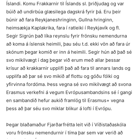
Íslandi. Komu Frakkarnir til Íslands sl. þriðjudag og var
búið að undirbúa glæsilega dagskrá fyrir þá. Eru þeir
búnir að fara Reykjaneshringinn, Gullna hringinn,
heimsækja Kaplakrika, fara í ratleiki í Reykjavík og fl.
Segir Sigrún það líka reynslu fyrir frönsku nemendurna
að koma á íslensk heimili, þau séu t.d. ekki vön að fara úr
skónum þegar komið er inn á heimili. Segir hún að það sé
svo mikilvægt í dag þegar við erum með allar þessar
krísur að krakkarnir upplifi það að fara til annars lands og
upplifa að þar sé svo mikið af flottu og góðu fólki og
yfirvinna fordóma. Þess vegna sé svo mikilvægt að svona
Erasmus verkefni á vegum Evrópusambandsins sé í gangi
en sambandið hefur aukið framlög til Erasmus+ vegna
þess að þar séu svo miklar blikur á lofti í Evrópu.
Þegar blaðamaður Fjarðarfrétta leit við í Víðistaðaskóla
voru frönsku nemendurnir í tíma þar sem var verið að