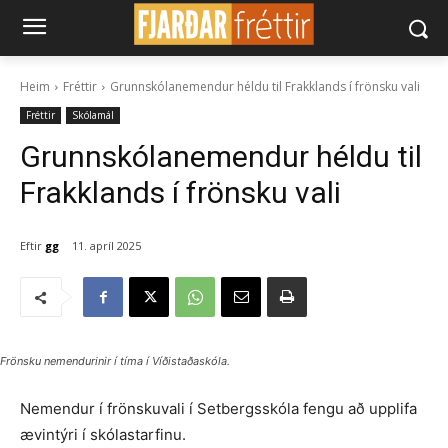
Heim
Fréttir
Grunnskólanemendur héldu til Frakklands í frönsku vali
Fréttir
Skólamál
Grunnskólanemendur héldu til
Frakklands í frönsku vali
Eftir
gg
11. apríl 2025
Frönsku nemendurinir í tíma í Víðistaðaskóla.
Nemendur í frönskuvali í Setbergsskóla fengu að upplifa
ævintýri í skólastarfinu.