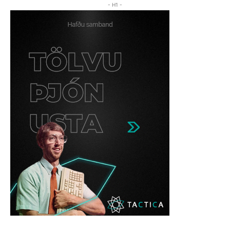
- H1 -