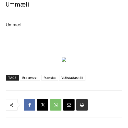
Ummæli
Ummæli
TAGS
Erasmus+
franska
Víðistaðaskóli