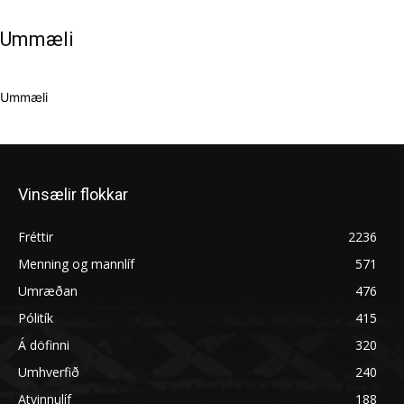
Ummæli
Ummæli
Vinsælir flokkar
Fréttir
2236
Menning og mannlíf
571
Umræðan
476
Pólitík
415
Á döfinni
320
Umhverfið
240
Atvinnulíf
188