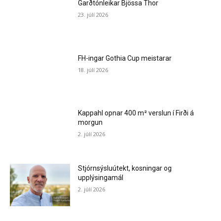
Garðtónleikar Bjössa Thor
23. júlí 2026
FH-ingar Gothia Cup meistarar
18. júlí 2026
Kappahl opnar 400 m² verslun í Firði á
morgun
2. júlí 2026
Stjórnsýsluútekt, kosningar og
upplýsingamál
2. júlí 2026