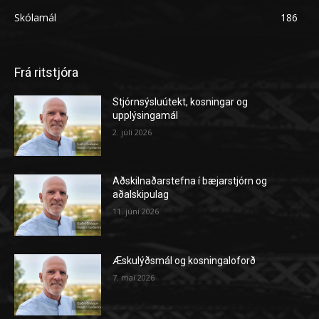
Skólamál
186
Frá ritstjóra
Stjórnsýsluútekt, kosningar og
upplýsingamál
2. júlí 2026
Aðskilnaðarstefna í bæjarstjórn og
aðalskipulag
11. júní 2026
Æskulýðsmál og kosningaloforð
7. maí 2026