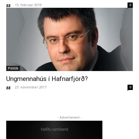
gg
-
15. febrúar 2019
0
Pólitík
Ungmennahús í Hafnarfjörð?
gg
-
23. nóvember 2017
0
- Advertisment -