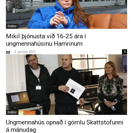
Fréttir
Mikil þjónusta við 16-25 ára í
ungmennahúsinu Hamrinum
gg
-
6. janúar 2021
0
Fréttir
Ungmennahús opnað í gömlu Skattstofunni
á mánudag