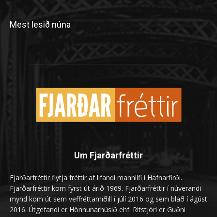
Mest lesið núna
Um Fjarðarfréttir
Fjarðarfréttir flytja fréttir af lifandi mannlífi í Hafnarfirði.
Fjarðarfréttir kom fyrst út árið 1969. Fjarðarfréttir í núverandi
mynd kom út sem veffréttamiðill í júlí 2016 og sem blað í ágúst
2016. Útgefandi er Hönnunarhúsið ehf. Ritstjóri er Guðni