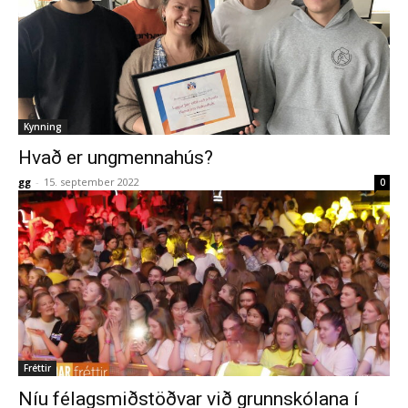
Kynning
Hvað er ungmennahús?
gg
-
15. september 2022
0
Fréttir
Níu félagsmiðstöðvar við grunnskólana í