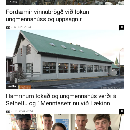
Pólitík
Fordæmir vinnubrögð við lokun
ungmennahúss og uppsagnir
gg
-
4. júní 2024
0
Fréttir
Hamrinum lokað og ungmennahús verði á
Selhellu og í Menntasetrinu við Lækinn
gg
-
30. maí 2024
0