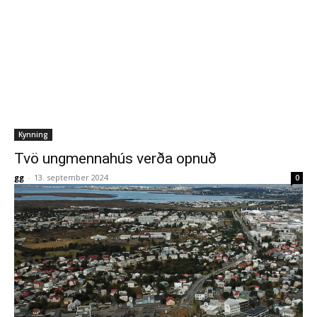
Kynning
Tvö ungmennahús verða opnuð
gg
-
13. september 2024
0