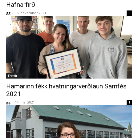
Hafnarfirði
gg
-
16. nóvember 2021
0
Fréttir
Hamarinn fékk hvatningarverðlaun Samfés
2021
gg
-
14. maí 2021
1