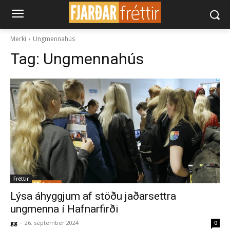
Merki
Ungmennahús
Tag:
Ungmennahús
Fréttir
Lýsa áhyggjum af stöðu jaðarsettra
ungmenna í Hafnarfirði
gg
-
26. september 2024
0