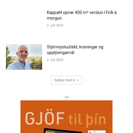
Kappahl opnar 400 m² verslun í Firði á
morgun
2. júlí 2026
Stjórnsýsluútekt, kosningar og
upplýsingamál
2. júlí 2026
Sækja meira
H2