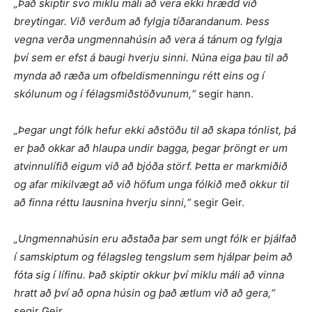
„Það skiptir svo miklu máli að vera ekki hrædd við
breytingar. Við verðum að fylgja tíðarandanum. Þess
vegna verða ungmennahúsin að vera á tánum og fylgja
því sem er efst á baugi hverju sinni. Núna eiga þau til að
mynda að ræða um ofbeldismenningu rétt eins og í
skólunum og í félagsmiðstöðvunum,“
segir hann.
„Þegar ungt fólk hefur ekki aðstöðu til að skapa tónlist, þá
er það okkar að hlaupa undir bagga, þegar þröngt er um
atvinnulífið eigum við að bjóða störf. Þetta er markmiðið
og afar mikilvægt að við höfum unga fólkið með okkur til
að finna réttu lausnina hverju sinni,“
segir Geir.
„Ungmennahúsin eru aðstaða þar sem ungt fólk er þjálfað
í samskiptum og félagsleg tengslum sem hjálpar þeim að
fóta sig í lífinu. Það skiptir okkur því miklu máli að vinna
hratt að því að opna húsin og það ætlum við að gera,“
segir Geir.