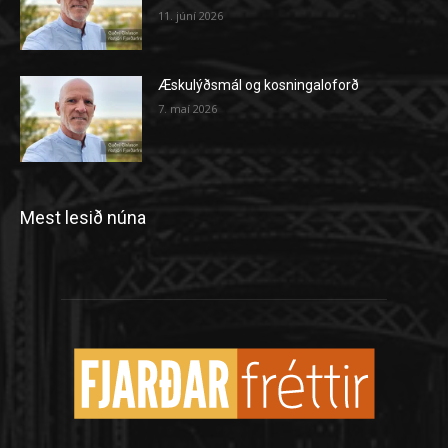
11. júní 2026
Æskulýðsmál og kosningaloforð
7. maí 2026
Mest lesið núna