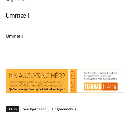
Ummæli
Ummæli
TAGS
Geir Bjarnason
Ungmennahús