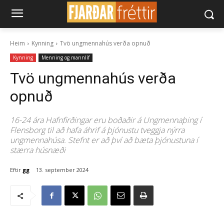
Heim
Kynning
Tvö ungmennahús verða opnuð
Kynning
Menning og mannlíf
Tvö ungmennahús verða
opnuð
16-24 ára Hafnfirðingar eru boðaðir á Ungmennaþing í
Flensborg til að hafa áhrif á þjónustu tveggja nýrra
ungmennahúsa. Stefnt er að því að bæta þjónustuna í
stærra húsnæði
Eftir
gg
13. september 2024