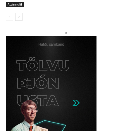
Atvinnulíf
- H1 -