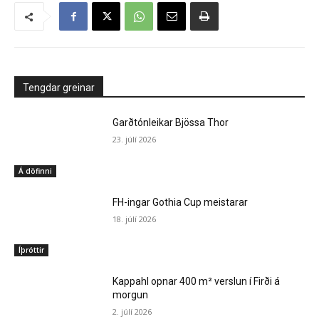
Tengdar greinar
Garðtónleikar Bjössa Thor
23. júlí 2026
Á döfinni
FH-ingar Gothia Cup meistarar
18. júlí 2026
Íþróttir
Kappahl opnar 400 m² verslun í Firði á
morgun
2. júlí 2026