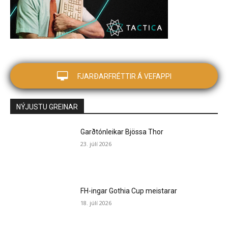
FJARÐARFRÉTTIR Á VEFAPPI
NÝJUSTU GREINAR
Garðtónleikar Bjössa Thor
23. júlí 2026
FH-ingar Gothia Cup meistarar
18. júlí 2026