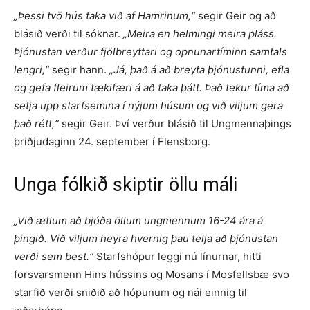
„Þessi tvö hús taka við af Hamrinum,“
segir Geir og að
blásið verði til sóknar.
„Meira en helmingi meira pláss.
Þjónustan verður fjölbreyttari og opnunartíminn samtals
lengri,“
segir hann.
„Já, það á að breyta þjónustunni, efla
og gefa fleirum tækifæri á að taka þátt. Það tekur tíma að
setja upp starfsemina í nýjum húsum og við viljum gera
það rétt,“
segir Geir. Því verður blásið til Ungmennaþings
þriðju­daginn 24. september í Flensborg.
Unga fólkið skiptir öllu máli
„Við ætlum að bjóða öllum ungmennum 16-24 ára á
þingið. Við viljum heyra hvernig þau telja að þjónustan
verði sem best.“
Starfshópur leggi nú línurnar, hitti
forsvarsmenn Hins hússins og Mosans í Mosfellsbæ svo
starfið verði sniðið að hópunum og nái einnig til