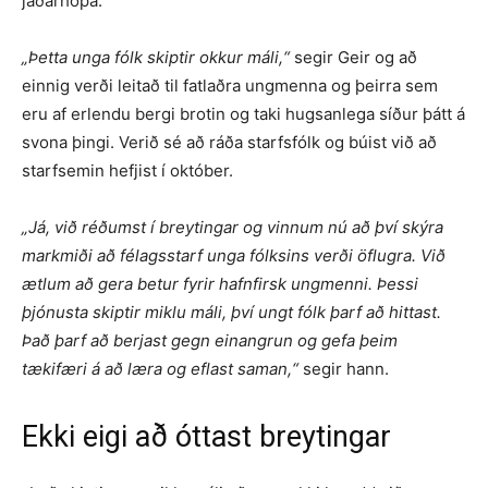
jaðarhópa.
„Þetta unga fólk skiptir okkur máli,“
segir Geir og að
einnig verði leitað til fatlaðra ungmenna og þeirra sem
eru af erlendu bergi brotin og taki hugsanlega síður þátt á
svona þingi. Verið sé að ráða starfsfólk og búist við að
starfsemin hefjist í október.
„Já, við réðumst í breytingar og vinnum nú að því skýra
markmiði að félagsstarf unga fólksins verði öflugra. Við
ætlum að gera betur fyrir hafnfirsk ungmenni. Þessi
þjónusta skiptir miklu máli, því ungt fólk þarf að hittast.
Það þarf að berjast gegn einangrun og gefa þeim
tækifæri á að læra og eflast saman,“
segir hann.
Ekki eigi að óttast breytingar