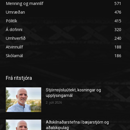
Menning og mannlíf
571
Umræðan
476
Pólitík
415
Á döfinni
320
Umhverfið
240
Atvinnulíf
188
Skólamál
186
Frá ritstjóra
Stjórnsýsluútekt, kosningar og
upplýsingamál
2. júlí 2026
Aðskilnaðarstefna í bæjarstjórn og
aðalskipulag