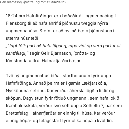
Geir Bjarnason, íþrótta- og tómstundafulltrúi
16-24 ára Hafnfirðingar eru boðaðir á Ungmennaþing í
Flensborg til að hafa áhrif á þjónustu tveggja nýrra
ungmennahúsa. Stefnt er að því að bæta þjónustuna í
stærra húsnæði
„Ungt fólk þarf að hafa tilgang, eiga vini og vera partur af
samfélagi,“
segir Geir Bjarnason, íþrótta- og
tómstundafulltrúi Hafnarfjarðarbæjar.
Tvö ný ungmennahús bíða í startholunum fyrir unga
Hafnfirðinga. Annað þeirra er í gamla Lækjar­skóla,
Nýsköpunarsetrinu. Þar verður áhersla lögð á listir og
sköpun. Dagvistun fyrir fötluð ungmenni, sem hafa lokið
framhaldsskóla, verður svo sett upp á Selhellu 7, þar sem
Brettafélag Hafnarfjarðar er einnig til húsa. Þar verður
einnig hópa- og félagsstarf fyrir ólíka hópa á kvöldin.