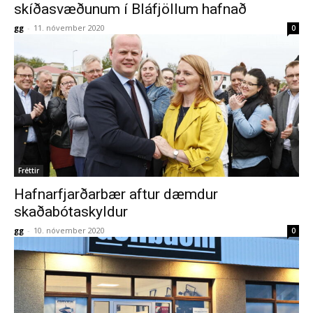
skíðasvæðunum í Bláfjöllum hafnað
gg
-
11. nóvember 2020
0
Fréttir
Hafnarfjarðarbær aftur dæmdur
skaðabótaskyldur
gg
-
10. nóvember 2020
0