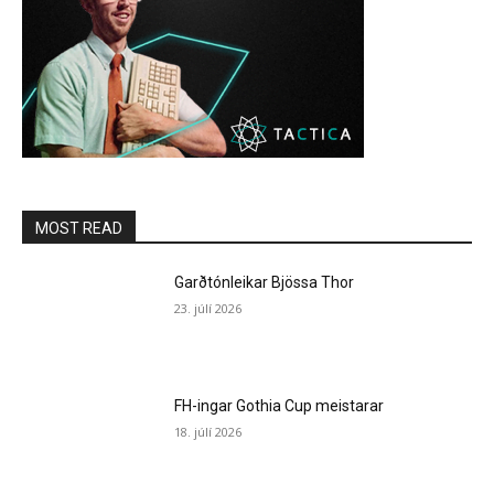
MOST READ
Garðtónleikar Bjössa Thor
23. júlí 2026
FH-ingar Gothia Cup meistarar
18. júlí 2026