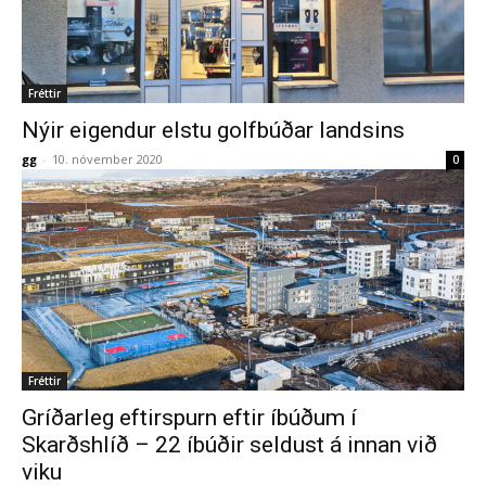
Fréttir
Nýir eigendur elstu golfbúðar landsins
gg
-
10. nóvember 2020
0
Fréttir
Gríðarleg eftirspurn eftir íbúðum í
Skarðshlíð – 22 íbúðir seldust á innan við
viku