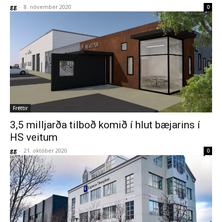
gg
-
8. nóvember 2020
0
Fréttir
3,5 milljarða tilboð komið í hlut bæjarins í
HS veitum
gg
-
21. október 2020
0