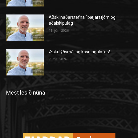
Aðskilnaðarstefna í bæjarstjórn og
aðalskipulag
11. júní 2026
Æskulýðsmál og kosningaloforð
7. maí 2026
Mest lesið núna