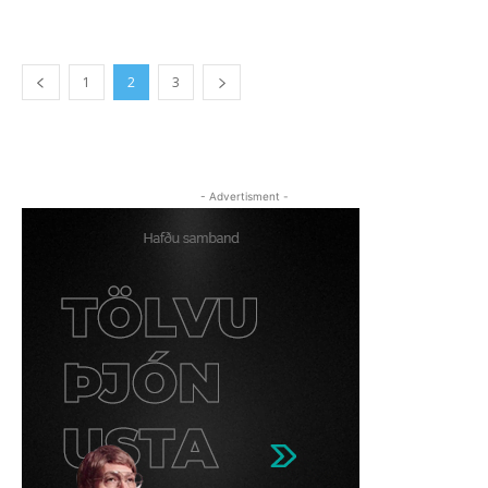
1
2
3
- Advertisment -