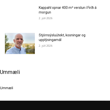
Kappahl opnar 400 m² verslun í Firði á
morgun
2. júlí 2026
Stjórnsýsluútekt, kosningar og
upplýsingamál
2. júlí 2026
Ummæli
Ummæli