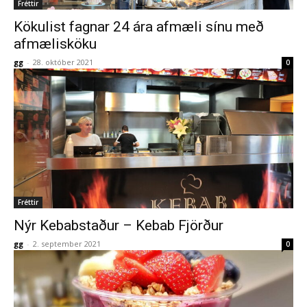
Fréttir
Kökulist fagnar 24 ára afmæli sínu með
afmælisköku
gg
-
28. október 2021
0
Fréttir
Nýr Kebabstaður – Kebab Fjörður
gg
-
2. september 2021
0