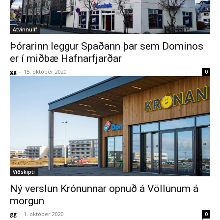
Atvinnulíf
Þórarinn leggur Spaðann þar sem Dominos
er í miðbæ Hafnarfjarðar
gg
-
15. október 2020
0
Viðskipti
Ný verslun Krónunnar opnuð á Völlunum á
morgun
gg
-
1. október 2020
0