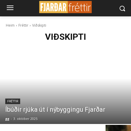
Heim
Fréttir
Viðskipti
VIÐSKIPTI
FRÉTTIR
Íbúðir rjúka út í nýbyggingu Fjarðar
gg
-
3. október 2025