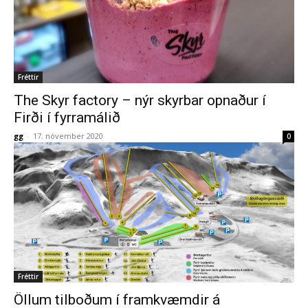
Fréttir
The Skyr factory – nýr skyrbar opnaður í
Firði í fyrramálið
gg
-
17. nóvember 2020
0
Fréttir
Öllum tilboðum í framkvæmdir á