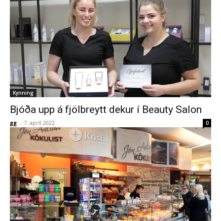
Kynning
Bjóða upp á fjölbreytt dekur í Beauty Salon
gg
-
7. apríl 2022
0