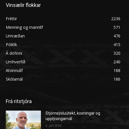
Vinsælir flokkar
Fréttir
2236
Menning og mannlíf
571
Umræðan
476
Pólitík
415
Á döfinni
320
Umhverfið
240
Atvinnulíf
188
Skólamál
186
Frá ritstjóra
Stjórnsýsluútekt, kosningar og
upplýsingamál
2. júlí 2026