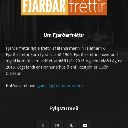
Um Fjarðarfréttir
Fjarðarfréttir flytja fréttir af lifandi mannlífi í Hafnarfirði.
Fjarðarfréttir kom fyrst út árið 1969. Fjarðarfréttir í núverandi
mynd kom út sem veffréttamiðill í júlí 2016 og sem blað í ágúst
2016. Útgefandi er Hönnunarhúsið ehf. Ritstjóri er Guðni
Gíslason.
Hafðu samband:
gudni (hjá) fjardarfrettir.is
Fylgstu með