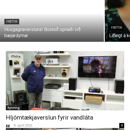
FRÉTTIR
FRÉTTIR
Húsgagnaverslunin Bústoð opnaði við
bæjardyrnar
Líflegt á k
Kynning
Hljómtækjaverslun fyrir vandláta
gg
-
8. apríl 2022
0