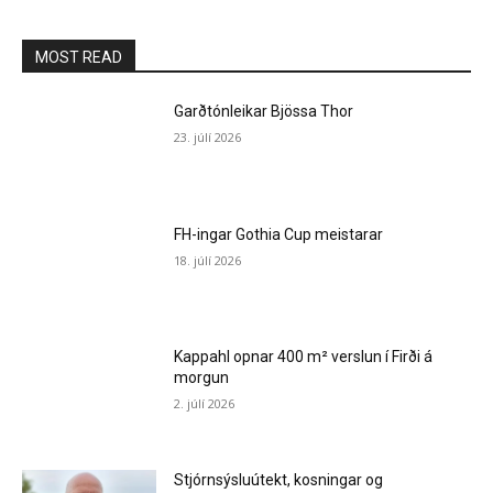
MOST READ
Garðtónleikar Bjössa Thor
23. júlí 2026
FH-ingar Gothia Cup meistarar
18. júlí 2026
Kappahl opnar 400 m² verslun í Firði á
morgun
2. júlí 2026
Stjórnsýsluútekt, kosningar og