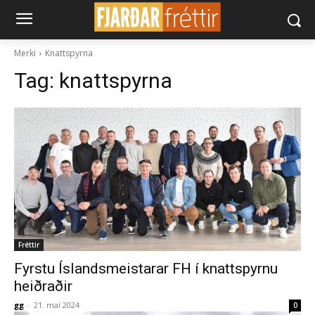
Merki
Knattspyrna
Tag:
knattspyrna
Fréttir
Fyrstu Íslandsmeistarar FH í knattspyrnu
heiðraðir
gg
-
21. maí 2024
0