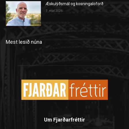
Æskulýðsmál og kosningaloforð
7. maí 2026
Mest lesið núna
Um Fjarðarfréttir