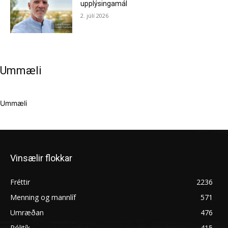
upplýsingamál
2. júlí 2026
Ummæli
Ummæli
Vinsælir flokkar
Fréttir
2236
Menning og mannlíf
571
Umræðan
476
Pólitík
415