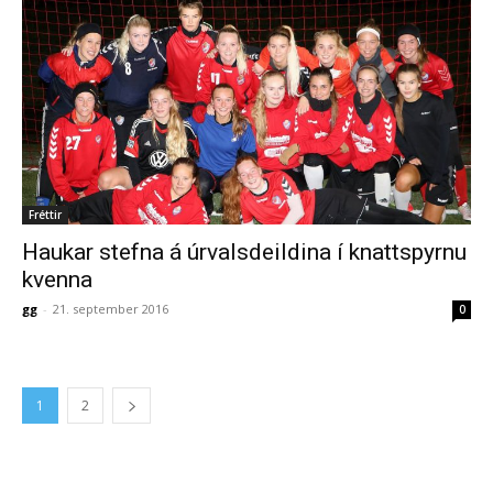
Fréttir
Haukar stefna á úrvalsdeildina í knattspyrnu
kvenna
gg
-
21. september 2016
0
1
2