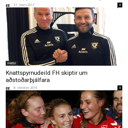
gg
-
21. mars 2017
0
Fréttir
Knattspyrnudeild FH skiptir um
aðstoðarþjálfara
gg
-
8. október 2016
0