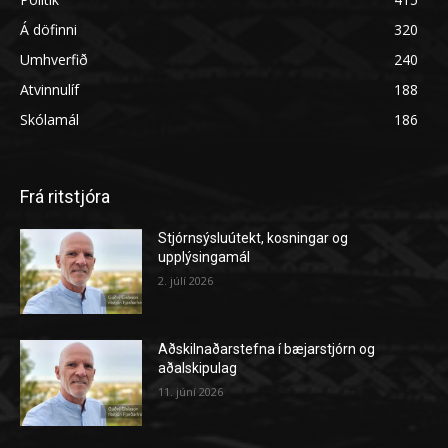
Á döfinni
320
Umhverfið
240
Atvinnulíf
188
Skólamál
186
Frá ritstjóra
Stjórnsýsluútekt, kosningar og
upplýsingamál
2. júlí 2026
Aðskilnaðarstefna í bæjarstjórn og
aðalskipulag
11. júní 2026