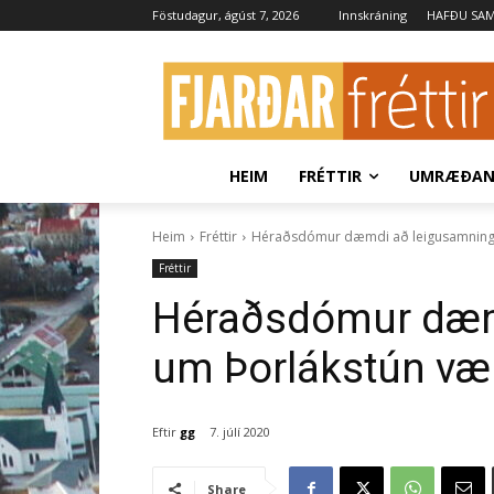
Föstudagur, ágúst 7, 2026
Innskráning
HAFÐU SA
HEIM
FRÉTTIR
UMRÆÐA
Heim
Fréttir
Héraðsdómur dæmdi að leigusamningur 
Fréttir
Héraðsdómur dæm
um Þorlákstún væri
Eftir
gg
7. júlí 2020
Share