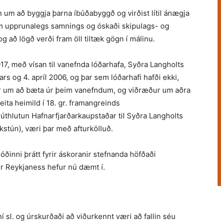
rn um að byggja þarna íbúðabyggð og virðist lítil ánægja
um upprunalegs samnings og óskaði skipulags- og
að lögð verði fram öll tiltæk gögn í málinu.
7, með vísan til vanefnda lóðarhafa, Syðra Langholts
rs og 4. apríl 2006, og þar sem lóðarhafi hafði ekki,
ðar um að bæta úr þeim vanefndum, og viðræður um aðra
eita heimild í 18. gr. framangreinds
arúthlutun Hafnarfjarðarkaupstaðar til Syðra Langholts
ákstún), væri þar með afturkölluð.
óðinni þrátt fyrir áskoranir stefnanda höfðaði
 Reykjaness hefur nú dæmt í.
sl. og úrskurðaði að viðurkennt væri að fallin séu