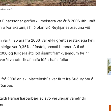
ldrei varð.
s Einarssonar garðyrkjumeistara var árið 2006 úthlutað
á Þorlákstúni, í hlíð ofan við Reykjanesbrautina við
ar til 25 ára frá 2006, var ekki greitt sérstaklega fyrir
ársleiga var 0,35% af fasteignamati hennar. Átti að
2006 og fullgera átti lóð ásamt framkvæmdum fyrir 1.
rði vanefndir af hálfu lóðarhafa, fellur
frá 2006 en sk. Marteinshús var flutt frá Suðurgötu á
arðarbæ.
aldi Hafnarfjarðarbær að svo verulegar vanefndir
nn.