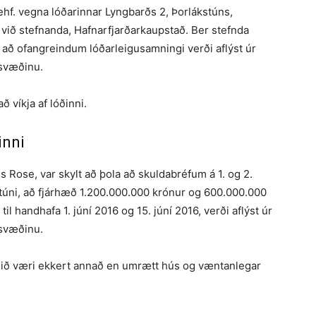
ehf. vegna lóðarinnar Lyngbarðs 2, Þorlákstúns,
við stefnanda, Hafnarfjarðarkaupstað. Ber stefnda
a að ofangreindum lóðarleigusamningi verði aflýst úr
svæðinu.
ð víkja af lóðinni.
inni
 Rose, var skylt að þola að skuldabréfum á 1. og 2.
stúni, að fjárhæð 1.200.000.000 krónur og 600.000.000
il handhafa 1. júní 2016 og 15. júní 2016, verði aflýst úr
svæðinu.
veðið væri ekkert annað en umrætt hús og væntanlegar