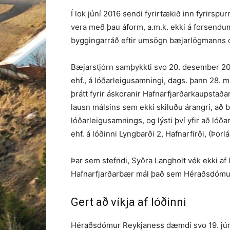
Í lok júní 2016 sendi fyrirtækið inn fyrirspu
vera með þau áform, a.m.k. ekki á forsend
byggingarráð eftir umsögn bæjarlögmanns og 
Bæjarstjórn samþykkti svo 20. desember 201
ehf., á lóðarleigusamningi, dags. þann 28. ma
þrátt fyrir áskoranir Hafnarfjarðarkaupsta
lausn málsins sem ekki skiluðu árangri, að b
lóðarleigusamnings, og lýsti því yfir að lóð
ehf. á lóðinni Lyngbarði 2, Hafnarfirði, (Þorl
Þar sem stefndi, Syðra Langholt vék ekki af l
Hafnarfjarðarbær mál það sem Héraðsdómur
Gert að víkja af lóðinni
Héraðsdómur Reykjaness dæmdi svo 19. júní 