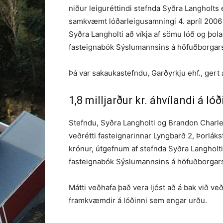
niður leiguréttindi stefnda Syðra Langholts 
samkvæmt lóðarleigusamningi 4. apríl 2006 
Syðra Langholti að víkja af sömu lóð og þol
fasteignabók Sýslumannsins á höfuðborgar
Þá var sakaukastefndu, Garðyrkju ehf., gert a
1,8 milljarður kr. áhvílandi á lóð
Stefndu, Syðra Langholti og Brandon Charles
veðrétti fasteignarinnar Lyngbarð 2, Þorlák
krónur, útgefnum af stefnda Syðra Langholti t
fasteignabók Sýslumannsins á höfuðborgar
Mátti veðhafa það vera ljóst að á bak við 
framkvæmdir á lóðinni sem engar urðu.