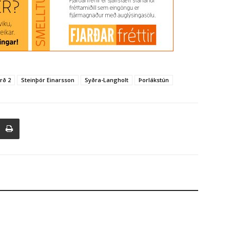
rð 2
Steinþór Einarsson
Syðra-Langholt
Þorlákstún
Atvinnulíf