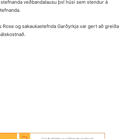
til stefnanda veðbandalausu því húsi sem stendur á
stefnanda.
 Rose og sakaukastefnda Garðyrkja var gert að greiða
málskostnað.