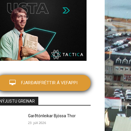
FJARÐARFRÉTTIR Á VEFAPPI
NÝJUSTU GREINAR
Garðtónleikar Bjössa Thor
23. júlí 2026