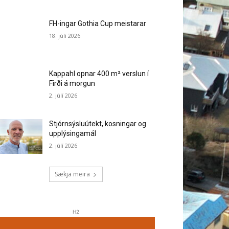
FH-ingar Gothia Cup meistarar
18. júlí 2026
Kappahl opnar 400 m² verslun í
Firði á morgun
2. júlí 2026
Stjórnsýsluútekt, kosningar og
upplýsingamál
2. júlí 2026
Sækja meira
H2