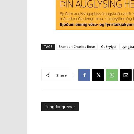
TAGS
Brandon Charles Rose
Gaðrykja
Lyngba
Share
Tengdar greinar
Á döfinni
Íþróttir