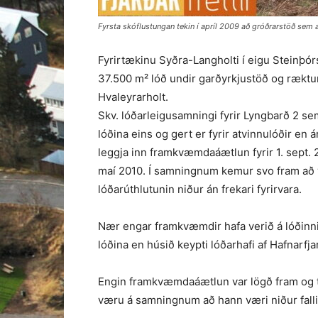
Fyrsta skóflustungan tekin í apríl 2009 að gróðrarstöð sem a
Fyrirtækinu Syðra-Langholti í eigu Steinþór
37.500 m² lóð undir garðyrkjustöð og ræktun 
Hvaleyrarholt.
Skv. lóðarleigusamningi fyrir Lyngbarð 2 sem v
lóðina eins og gert er fyrir atvinnulóðir en 
leggja inn framkvæmdaáætlun fyrir 1. sept. 
maí 2010. Í samningnum kemur svo fram að ve
lóðarúthlutunin niður án frekari fyrirvara.
Nær engar framkvæmdir hafa verið á lóðinni 
lóðina en húsið keypti lóðarhafi af Hafnarfj
Engin framkvæmdaáætlun var lögð fram og t
væru á samningnum að hann væri niður falli