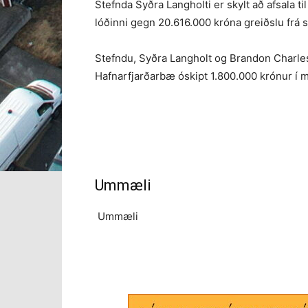
Stefnda Syðra Langholti er skylt að afsala 
lóðinni gegn 20.616.000 króna greiðslu frá 
Stefndu, Syðra Langholt og Brandon Charles
Hafnarfjarðarbæ óskipt 1.800.000 krónur í 
Ummæli
Ummæli