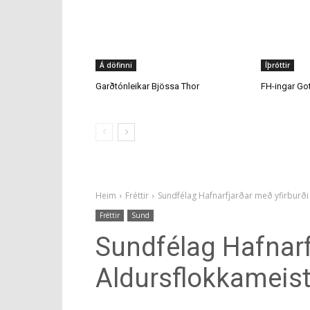
Garðtónleikar Bjössa Thor
FH-ingar Go