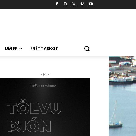
UM FF
FRÉTTASKOT
- H1 -