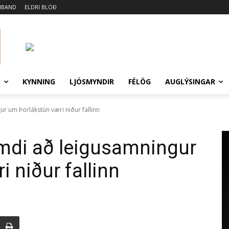
MBAND
ELDRI BLÖÐ
N
KYNNING
LJÓSMYNDIR
FÉLÖG
AUGLÝSINGAR
um Þorlákstún væri niður fallinn
di að leigusamningur
 niður fallinn