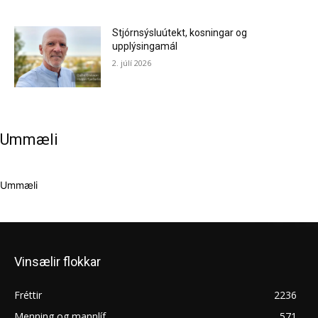
Stjórnsýsluútekt, kosningar og
upplýsingamál
2. júlí 2026
Ummæli
Ummæli
Vinsælir flokkar
Fréttir
2236
Menning og mannlíf
571