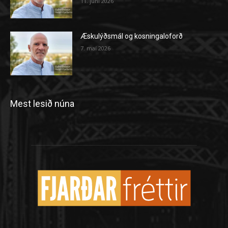
11. júní 2026
Æskulýðsmál og kosningaloforð
7. maí 2026
Mest lesið núna