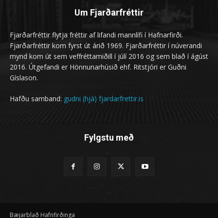
Um Fjarðarfréttir
Fjarðarfréttir flytja fréttir af lifandi mannlífi í Hafnarfirði.
Fjarðarfréttir kom fyrst út árið 1969. Fjarðarfréttir í núverandi
mynd kom út sem veffréttamiðill í júlí 2016 og sem blað í ágúst
2016. Útgefandi er Hönnunarhúsið ehf. Ritstjóri er Guðni
Gíslason.
Hafðu samband:
gudni (hjá) fjardarfrettir.is
Fylgstu með
Bæjarblað Hafnfirðinga