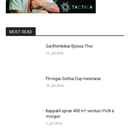
MOST READ
Garðtónleikar Bjössa Thor
23. júlí 2026
FH-ingar Gothia Cup meistarar
18. júlí 2026
Kappahl opnar 400 m² verslun í Firði á
morgun
2. júlí 2026