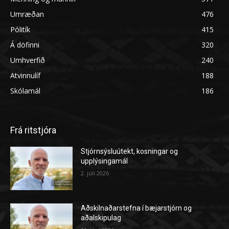
Umræðan
476
Pólitík
415
Á döfinni
320
Umhverfið
240
Atvinnulíf
188
Skólamál
186
Frá ritstjóra
Stjórnsýsluútekt, kosningar og
upplýsingamál
2. júlí 2026
Aðskilnaðarstefna í bæjarstjórn og
aðalskipulag