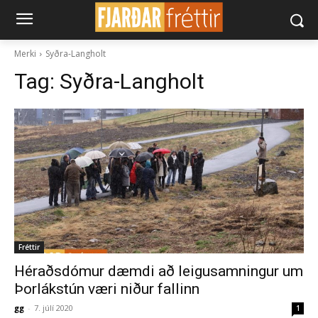
Merki
Syðra-Langholt
Tag:
Syðra-Langholt
Fréttir
Héraðsdómur dæmdi að leigusamningur um
Þorlákstún væri niður fallinn
gg
-
7. júlí 2020
1