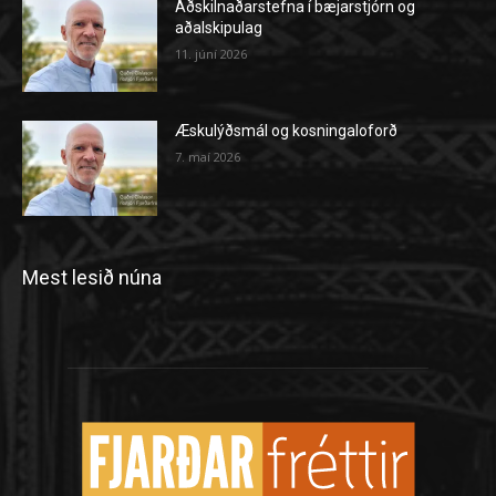
Aðskilnaðarstefna í bæjarstjórn og
aðalskipulag
11. júní 2026
Æskulýðsmál og kosningaloforð
7. maí 2026
Mest lesið núna