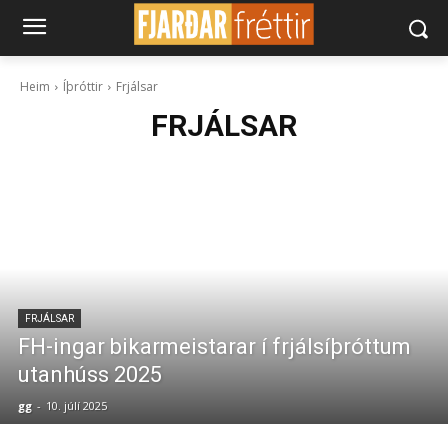
Heim
Íþróttir
Frjálsar
FRJÁLSAR
FRJÁLSAR
FH-ingar bikarmeistarar í frjálsíþróttum
utanhúss 2025
gg
-
10. júlí 2025