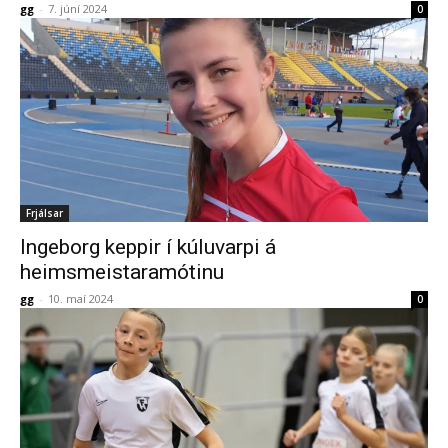
gg
-
7. júní 2024
0
Frjálsar
Ingeborg keppir í kúluvarpi á
heimsmeistaramótinu
gg
-
10. maí 2024
0