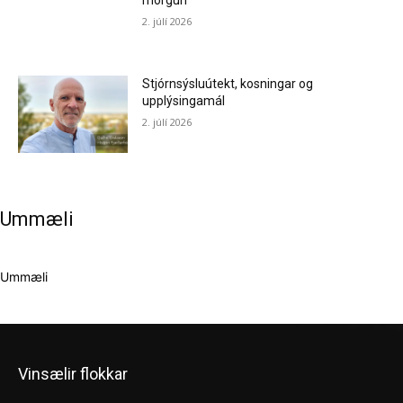
morgun
2. júlí 2026
Stjórnsýsluútekt, kosningar og
upplýsingamál
2. júlí 2026
Ummæli
Ummæli
Vinsælir flokkar