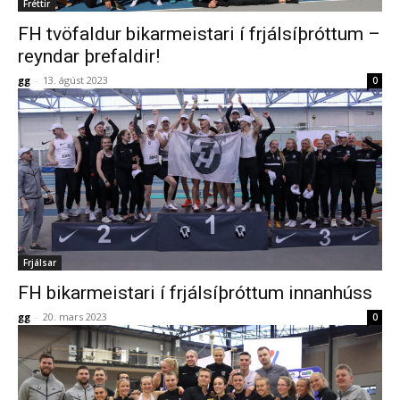
Fréttir
FH tvöfaldur bikarmeistari í frjálsíþróttum –
reyndar þrefaldir!
gg
-
13. ágúst 2023
0
Frjálsar
FH bikarmeistari í frjálsíþróttum innanhúss
gg
-
20. mars 2023
0