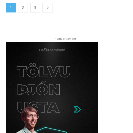
1
2
3
- Advertisment -