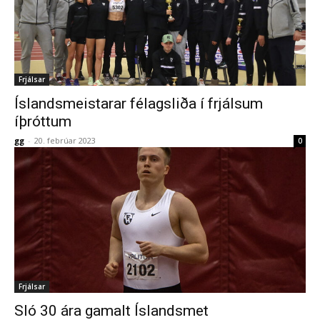
Frjálsar
Íslandsmeistarar félagsliða í frjálsum
íþróttum
gg
-
20. febrúar 2023
0
Frjálsar
Sló 30 ára gamalt Íslandsmet