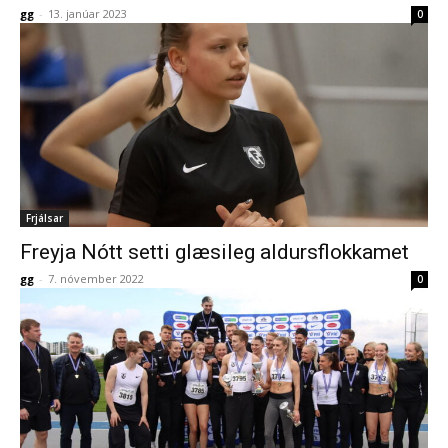
gg
-
13. janúar 2023
0
Frjálsar
Freyja Nótt setti glæsileg aldursflokkamet
gg
-
7. nóvember 2022
0