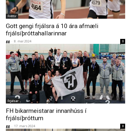
Fréttir
Gott gengi frjálsra á 10 ára afmæli
frjálsíþróttahallarinnar
gg
-
8. maí 2024
0
Frjálsar
FH bikarmeistarar innanhúss í
frjálsíþróttum
gg
-
17. mars 2024
0