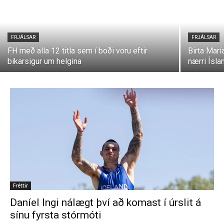
FRJÁLSAR
FRJÁLSAR
FH með alla 12 titla sem í boði voru eftir
Birta Marí
bikarsigur um helgina
nærri Ísl
Fréttir
Daníel Ingi nálægt því að komast í úrslit á
sínu fyrsta stórmóti