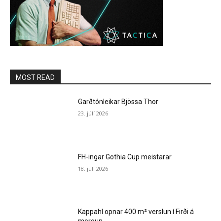
MOST READ
Garðtónleikar Bjössa Thor
23. júlí 2026
FH-ingar Gothia Cup meistarar
18. júlí 2026
Kappahl opnar 400 m² verslun í Firði á