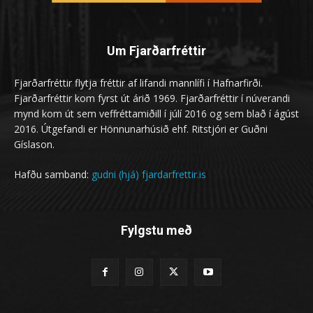
Um Fjarðarfréttir
Fjarðarfréttir flytja fréttir af lifandi mannlífi í Hafnarfirði.
Fjarðarfréttir kom fyrst út árið 1969. Fjarðarfréttir í núverandi
mynd kom út sem veffréttamiðill í júlí 2016 og sem blað í ágúst
2016. Útgefandi er Hönnunarhúsið ehf. Ritstjóri er Guðni
Gíslason.
Hafðu samband:
gudni (hjá) fjardarfrettir.is
Fylgstu með