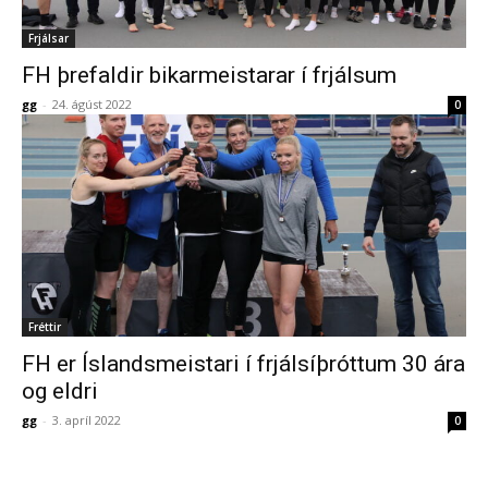
Frjálsar
FH þrefaldir bikarmeistarar í frjálsum
gg
-
24. ágúst 2022
0
Fréttir
FH er Íslandsmeistari í frjálsíþróttum 30 ára
og eldri
gg
-
3. apríl 2022
0