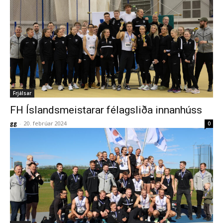
Frjálsar
FH Íslandsmeistarar félagsliða innanhúss
gg
-
20. febrúar 2024
0