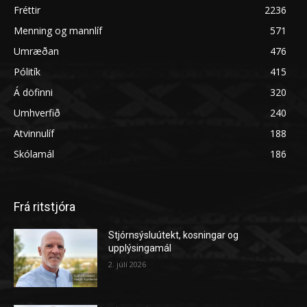
Fréttir
2236
Menning og mannlíf
571
Umræðan
476
Pólitík
415
Á döfinni
320
Umhverfið
240
Atvinnulíf
188
Skólamál
186
Frá ritstjóra
Stjórnsýsluútekt, kosningar og
upplýsingamál
2. júlí 2026