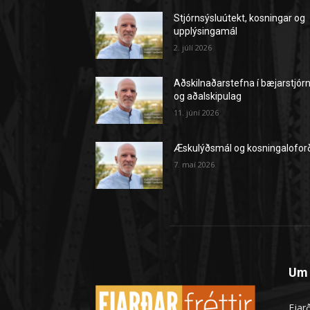
Stjórnsýsluútekt, kosningar og
upplýsingamál
2. júlí 2026
Aðskilnaðarstefna í bæjarstjór
og aðalskipulag
11. júní 2026
Æskulýðsmál og kosningalofor
7. maí 2026
Um 
Fjarð