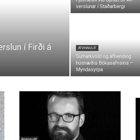
verslunar í Staðarbergi
slun í Firði á
ATVINNULÍF
Sumarkvöld og afhending
húsnæðis Bókasafnsins –
Myndasyrpa
Atvinnulíf