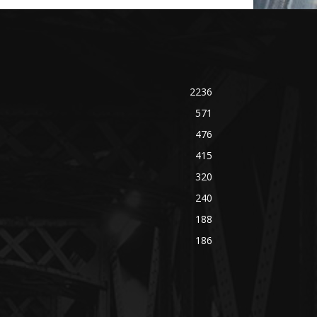
2236
571
476
415
320
240
188
186