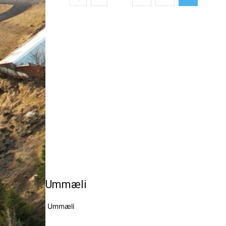
Ummæli
Ummæli