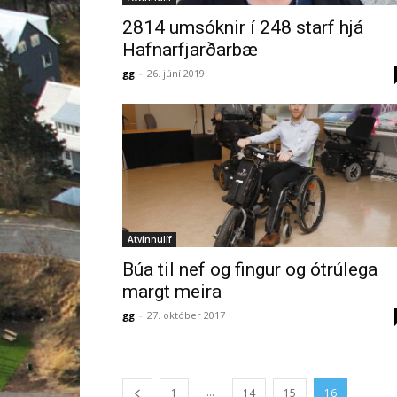
2814 umsóknir í 248 starf hjá
Hafnarfjarðarbæ
gg
-
26. júní 2019
Atvinnulíf
Búa til nef og fingur og ótrúlega
margt meira
gg
-
27. október 2017
...
1
14
15
16