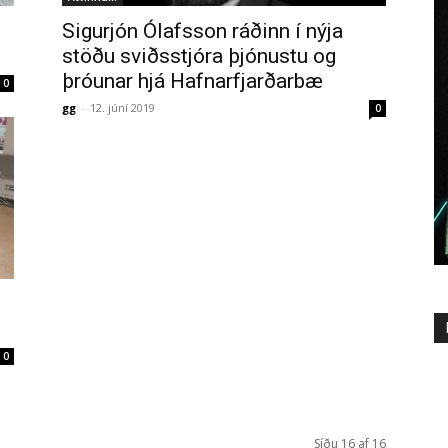
Sigurjón Ólafsson ráðinn í nýja
stöðu sviðsstjóra þjónustu og
þróunar hjá Hafnarfjarðarbæ
0
gg
-
12. júní 2019
0
0
Síðu 16 af 16