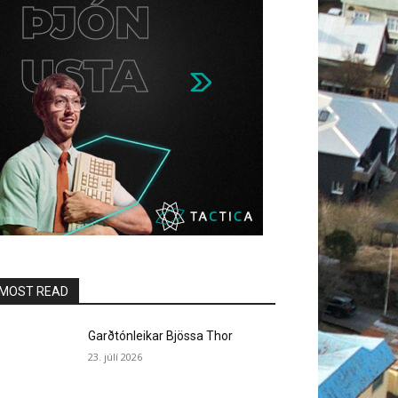
MOST READ
Garðtónleikar Bjössa Thor
23. júlí 2026