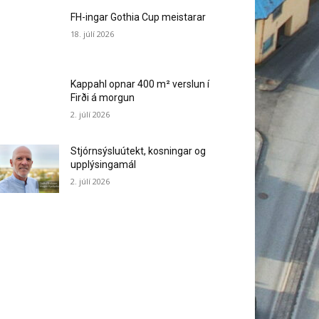
FH-ingar Gothia Cup meistarar
18. júlí 2026
Kappahl opnar 400 m² verslun í
Firði á morgun
2. júlí 2026
Stjórnsýsluútekt, kosningar og
upplýsingamál
2. júlí 2026