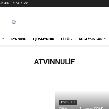
AMBAND
ELDRI BLÖÐ
N
KYNNING
LJÓSMYNDIR
FÉLÖG
AUGLÝSINGAR
ATVINNULÍF
ATVINNULÍF
Fjölmenni við opnun SPAR