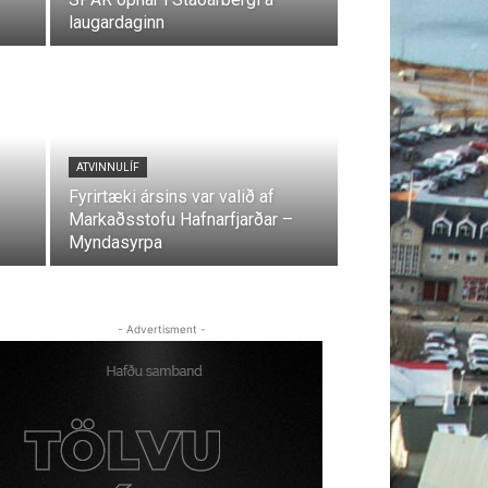
laugardaginn
ATVINNULÍF
Fyrirtæki ársins var valið af
Markaðsstofu Hafnarfjarðar –
Myndasyrpa
- Advertisment -