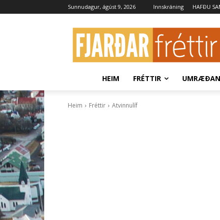
Sunnudagur, ágúst 9, 2026
Innskráning
HAFÐU S
HEIM
FRÉTTIR
UMRÆÐA
Heim
Fréttir
Atvinnulíf