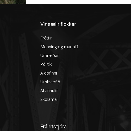
Vinsælir flokkar
Fréttir
Menning og mannlíf
Umræðan
Pólitík
Á döfinni
Umhverfið
Atvinnulíf
Skólamál
Frá ritstjóra