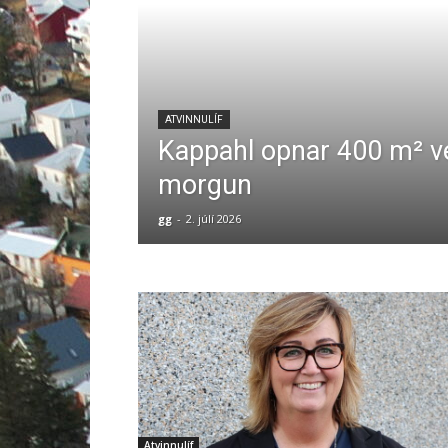
ATVINNULÍF
Kappahl opnar 400 m² ver
morgun
gg
-
2. júlí 2026
Atvinnulíf