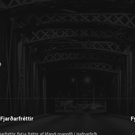
n
ð
Fjarðarfréttir
F
arfréttir flytja fréttir af lifandi mannlífi í Hafnarfirði.