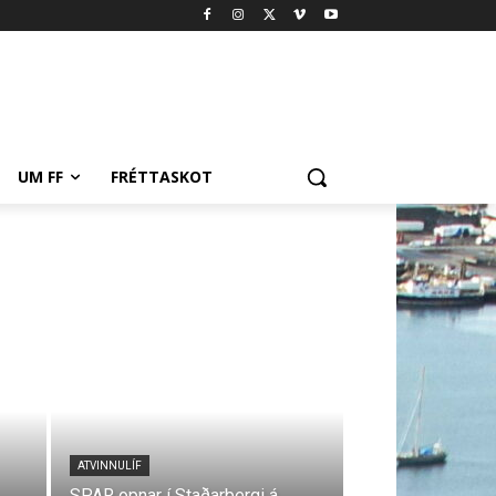
UM FF
FRÉTTASKOT
ATVINNULÍF
SPAR opnar í Staðarbergi á