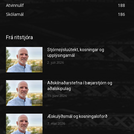
Atvinnulíf
188
Skólamál
186
Frá ritstjóra
Stjórnsýsluútekt, kosningar og
upplýsingamál
2. júlí 2026
Aðskilnaðarstefna í bæjarstjórn og
aðalskipulag
11. júní 2026
Æskulýðsmál og kosningaloforð
7. maí 2026