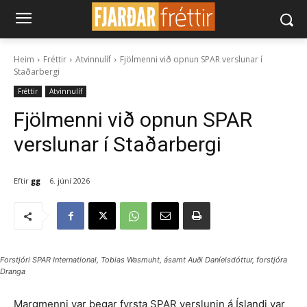
Heim
Fréttir
Atvinnulíf
Fjölmenni við opnun SPAR verslunar í
Staðarbergi
Fréttir
Atvinnulíf
Fjölmenni við opnun SPAR
verslunar í Staðarbergi
Eftir
gg
6. júní 2026
Forstjóri SPAR International, Tobias Wasmuht, ásamt Auði Daníelsdóttur, forstjóra
Dranga
Margmenni var þegar fyrsta SPAR verslunin á Íslandi var