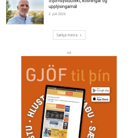
Stjórnsýsluútekt, kosningar og
upplýsingamál
2. júlí 2026
Sækja meira
H2