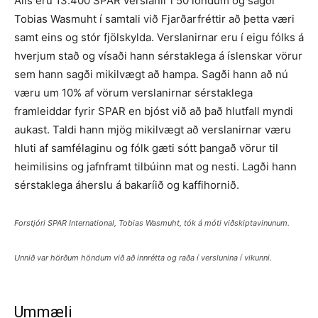
Alls eru 13.400 SPAR verslanir í 50 löndum og sagði
Tobias Wasmuht í samtali við Fjarðarfréttir að þetta væri
samt eins og stór fjölskylda. Verslanirnar eru í eigu fólks á
hverjum stað og vísaði hann sérstaklega á íslenskar vörur
sem hann sagði mikilvægt að hampa. Sagði hann að nú
væru um 10% af vörum verslanirnar sérstaklega
framleiddar fyrir SPAR en bjóst við að það hlutfall myndi
aukast. Taldi hann mjög mikilvægt að verslanirnar væru
hluti af samfélaginu og fólk gæti sótt þangað vörur til
heimilisins og jafnframt tilbúinn mat og nesti. Lagði hann
sérstaklega áherslu á bakaríið og kaffihornið.
Forstjóri SPAR International, Tobias Wasmuht, tók á móti viðskiptavinunum.
Unnið var hörðum höndum við að innrétta og raða í verslunina í vikunni.
Ummæli