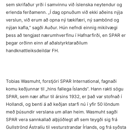
sem skrifaður yrði í samvinnu við íslenska neytendur og
erlenda ferðamenn. „Í dag opnuðum við ekki aðeins nýja
verslun, við erum að opna ný tækifæri, ný sambönd og
nýjan kafla,“ sagði Auður. Hún nefndi einnig mikilvægi
þess að tengjast nærumhverfinu í Hafnarfirði, en SPAR er
þegar orðinn einn af aðalstyrktaraðilum
handknattleiksdeildar FH.
Tobias Wasmuht, forstjóri SPAR International, fagnaði
komu keðjunnar til „hins fallega Íslands“. Hann rakti sögu
SPAR, sem nær aftur til ársins 1932, er það var stofnað í
Hollandi, og benti á að keðjan starfi nú í yfir 50 löndum
með þúsundir verslana um allan heim. Wasmuht sagði
SPAR vera sannkallað alþjóðlegt afl sem teygði sig frá
Gullströnd Ástralíu til vesturstrandar Írlands, og frá syðsta