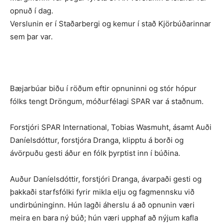
opnuð í dag.
Verslunin er í Staðarbergi og kemur í stað Kjörbúðarinnar
sem þar var.
Bæjarbúar biðu í röðum eftir opnuninni og stór hópur
fólks tengt Dröngum, móðurfélagi SPAR var á staðnum.
Forstjóri SPAR International, Tobias Wasmuht, ásamt Auði
Daníelsdóttur, forstjóra Dranga, klipptu á borði og
ávörpuðu gesti áður en fólk þyrptist inn í búðina.
Auður Daníelsdóttir, forstjóri Dranga, ávarpaði gesti og
þakkaði starfsfólki fyrir mikla elju og fagmennsku við
undirbúninginn. Hún lagði áherslu á að opnunin væri
meira en bara ný búð; hún væri upphaf að nýjum kafla