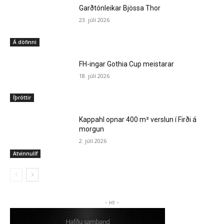
Garðtónleikar Bjössa Thor
23. júlí 2026
Á döfinni
FH-ingar Gothia Cup meistarar
18. júlí 2026
Íþróttir
Kappahl opnar 400 m² verslun í Firði á
morgun
2. júlí 2026
Atvinnulíf
- H1 -