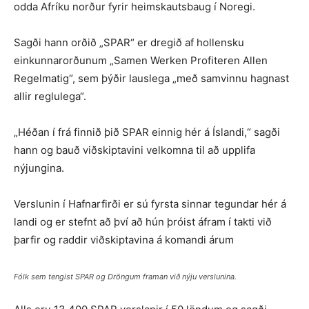
odda Afríku norður fyrir heimskautsbaug í Noregi.
Sagði hann orðið „SPAR“ er dregið af hollensku
einkunnarorðunum „Samen Werken Profiteren Allen
Regelmatig“, sem þýðir lauslega „með samvinnu hagnast
allir reglulega“.
„Héðan í frá finnið þið SPAR einnig hér á Íslandi,“ sagði
hann og bauð viðskiptavini velkomna til að upplifa
nýjungina.
Verslunin í Hafnarfirði er sú fyrsta sinnar tegundar hér á
landi og er stefnt að því að hún þróist áfram í takti við
þarfir og raddir viðskiptavina á komandi árum
Fólk sem tengist SPAR og Dröngum framan við nýju verslunina.