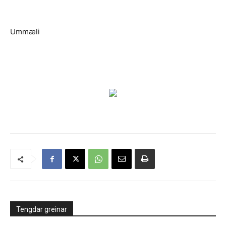
Ummæli
Tengdar greinar