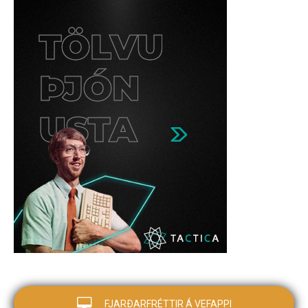
FJARÐARFRÉTTIR Á VEFAPPI