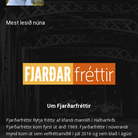
Mest lesið núna
Um Fjarðarfréttir
Fjarðarfréttir flytja fréttir af lifandi mannlífi í Hafnarfirði.
Fjarðarfréttir kom fyrst út árið 1969. Fjarðarfréttir í núverandi
mynd kom út sem veffréttamiðill í júlí 2016 og sem blað í ágúst