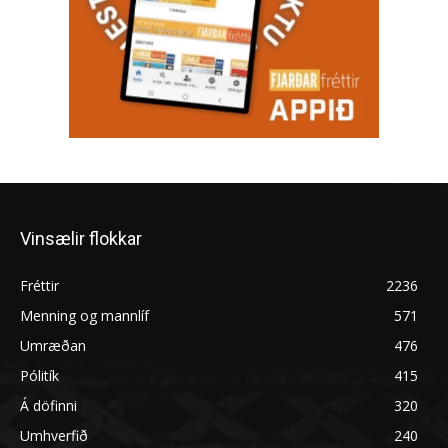
Vinsælir flokkar
Fréttir
2236
Menning og mannlíf
571
Umræðan
476
Pólitík
415
Á döfinni
320
Umhverfið
240