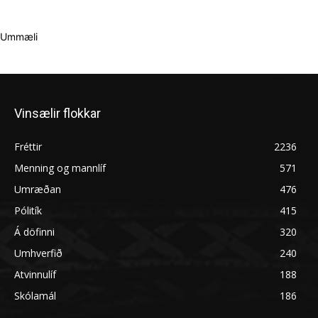
Ummæli
Vinsælir flokkar
Fréttir
2236
Menning og mannlíf
571
Umræðan
476
Pólitík
415
Á döfinni
320
Umhverfið
240
Atvinnulíf
188
Skólamál
186