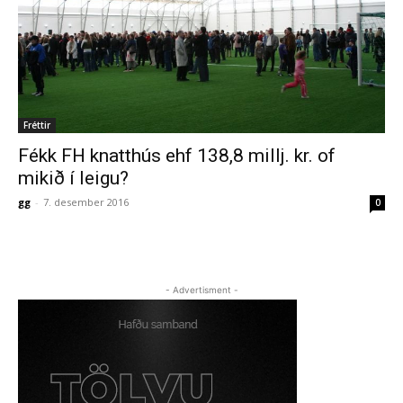
Fréttir
Fékk FH knatthús ehf 138,8 millj. kr. of
mikið í leigu?
gg
-
7. desember 2016
0
- Advertisment -