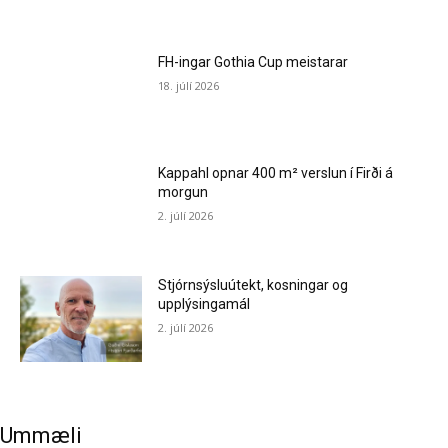
FH-ingar Gothia Cup meistarar
18. júlí 2026
Kappahl opnar 400 m² verslun í Firði á
morgun
2. júlí 2026
Stjórnsýsluútekt, kosningar og
upplýsingamál
2. júlí 2026
Ummæli