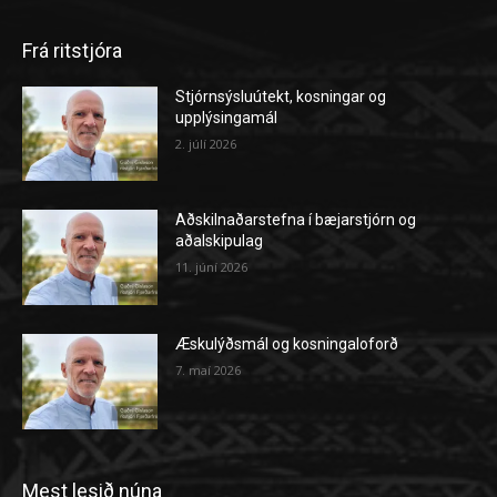
Frá ritstjóra
Stjórnsýsluútekt, kosningar og
upplýsingamál
2. júlí 2026
Aðskilnaðarstefna í bæjarstjórn og
aðalskipulag
11. júní 2026
Æskulýðsmál og kosningaloforð
7. maí 2026
Mest lesið núna