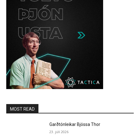
MOST READ
Garðtónleikar Bjössa Thor
23. júlí 2026