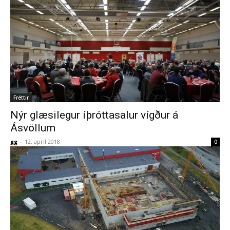
Fréttir
Nýr glæsilegur íþróttasalur vígður á
Ásvöllum
gg
-
12. apríl 2018
0