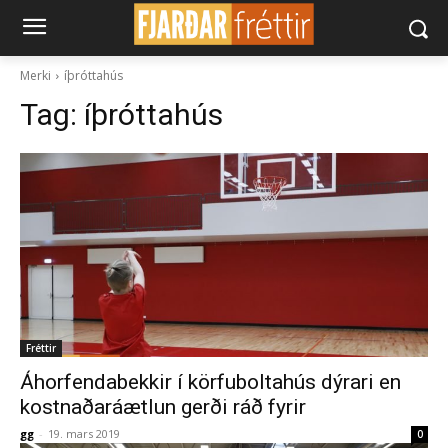
Merki
íþróttahús
Tag:
íþróttahús
Fréttir
Áhorfendabekkir í körfuboltahús dýrari en
kostnaðaráætlun gerði ráð fyrir
gg
-
19. mars 2019
0