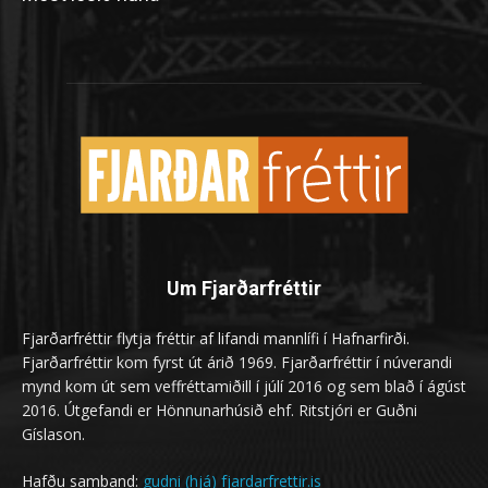
Um Fjarðarfréttir
Fjarðarfréttir flytja fréttir af lifandi mannlífi í Hafnarfirði.
Fjarðarfréttir kom fyrst út árið 1969. Fjarðarfréttir í núverandi
mynd kom út sem veffréttamiðill í júlí 2016 og sem blað í ágúst
2016. Útgefandi er Hönnunarhúsið ehf. Ritstjóri er Guðni
Gíslason.
Hafðu samband:
gudni (hjá) fjardarfrettir.is