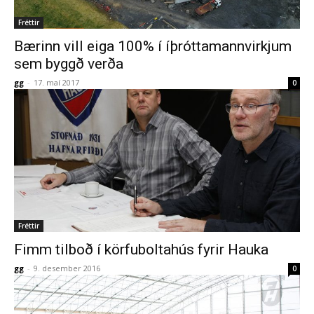
Fréttir
Bærinn vill eiga 100% í íþróttamannvirkjum
sem byggð verða
gg
-
17. maí 2017
0
Fréttir
Fimm tilboð í körfuboltahús fyrir Hauka
gg
-
9. desember 2016
0