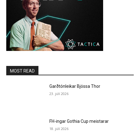
MOST READ
Garðtónleikar Bjössa Thor
23. júlí 2026
FH-ingar Gothia Cup meistarar
18. júlí 2026