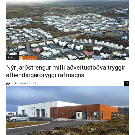
Fréttir
Nýr jarðstrengur milli aðveitustöðva tryggir
afhendingaröryggi rafmagns
gg
-
16. mars 2021
0