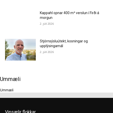
Kappahl opnar 400 m² verslun í Firði á
morgun
2. júlí 2026
Stjórnsýsluútekt, kosningar og
upplýsingamál
2. júlí 2026
Ummæli
Ummæli
Vinsælir flokkar