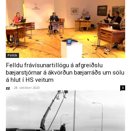
Pólitík
Felldu frávísunartillögu á afgreiðslu
bæjarstjórnar á ákvörðun bæjarráðs um sölu
á hlut í HS veitum
gg
-
28. október 2020
0