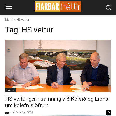
Merki
HS veitur
Tag:
HS veitur
Fréttir
HS veitur gerir samning við Kolvið og Lions
um kolefnisjöfnun
gg
-
9. febrúar 2022
0