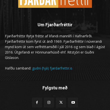
Um Fjarðarfréttir
Fjarðarfréttir flytja fréttir af lifandi mannlífi í Hafnarfirði.
Fjarðarfréttir kom fyrst út árið 1969. Fjarðarfréttir í núverandi
mynd kom út sem veffréttamiðill í júlí 2016 og sem blað í ágúst
2016. Útgefandi er Hönnunarhúsið ehf. Ritstjóri er Guðni
Gíslason.
Hafðu samband:
gudni (hjá) fjardarfrettir.is
Fylgstu með