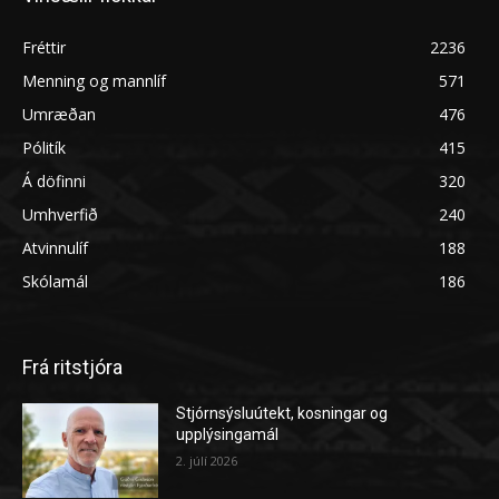
Fréttir
2236
Menning og mannlíf
571
Umræðan
476
Pólitík
415
Á döfinni
320
Umhverfið
240
Atvinnulíf
188
Skólamál
186
Frá ritstjóra
Stjórnsýsluútekt, kosningar og
upplýsingamál
2. júlí 2026