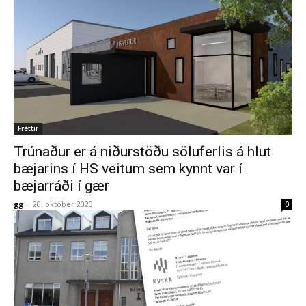
Fréttir
Trúnaður er á niðurstöðu söluferlis á hlut
bæjarins í HS veitum sem kynnt var í
bæjarráði í gær
gg
-
20. október 2020
0