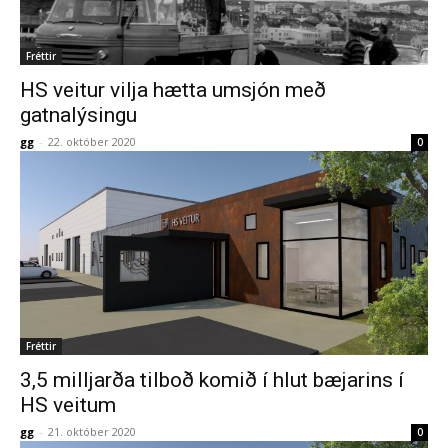
Fréttir
HS veitur vilja hætta umsjón með
gatnalýsingu
gg
-
22. október 2020
0
Fréttir
3,5 milljarða tilboð komið í hlut bæjarins í
HS veitum
gg
-
21. október 2020
0