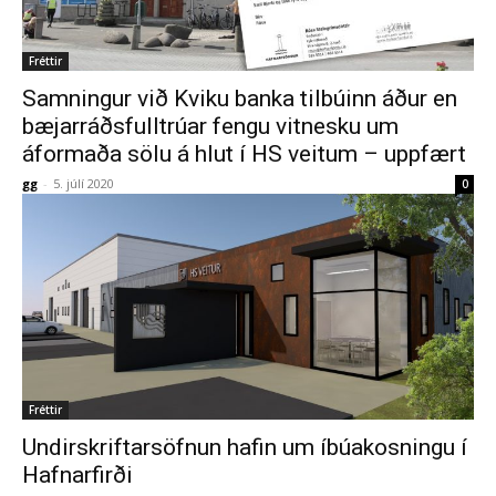
Fréttir
Samningur við Kviku banka tilbúinn áður en
bæjarráðsfulltrúar fengu vitnesku um
áformaða sölu á hlut í HS veitum – uppfært
gg
-
5. júlí 2020
0
Fréttir
Undirskriftarsöfnun hafin um íbúakosningu í
Hafnarfirði