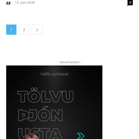
gg
-
15. júní 2020
0
1
2
- Advertisment -