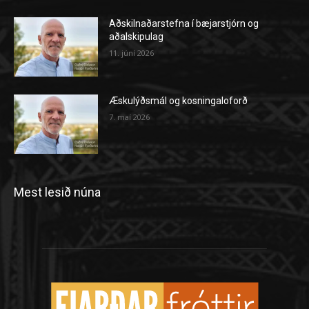
Aðskilnaðarstefna í bæjarstjórn og
aðalskipulag
11. júní 2026
Æskulýðsmál og kosningaloforð
7. maí 2026
Mest lesið núna