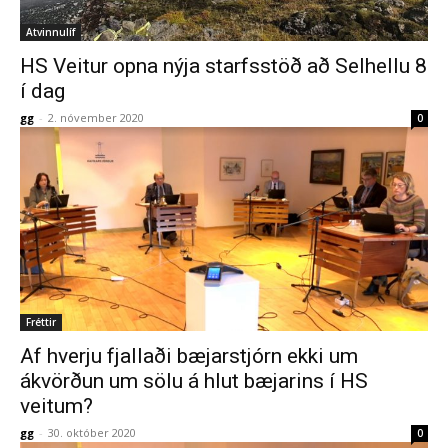
Atvinnulíf
HS Veitur opna nýja starfsstöð að Selhellu 8
í dag
gg
-
2. nóvember 2020
0
Fréttir
Af hverju fjallaði bæjarstjórn ekki um
ákvörðun um sölu á hlut bæjarins í HS
veitum?
gg
-
30. október 2020
0