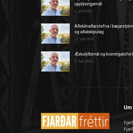
upplýsingamál
2. júlí 2026
Aðskilnaðarstefna í bæjarstjór
og aðalskipulag
11. júní 2026
Æskulýðsmál og kosningalofor
7. maí 2026
Um 
Fjarð
Fjarð