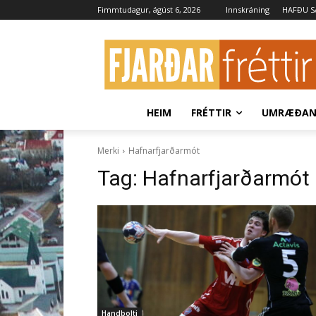
Fimmtudagur, ágúst 6, 2026
Innskráning
HAFÐU 
HEIM
FRÉTTIR
UMRÆÐA
Merki
Hafnarfjarðarmót
Tag:
Hafnarfjarðarmót
Handbolti