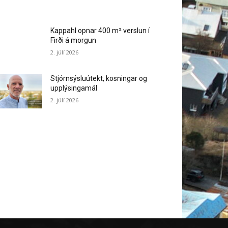
Kappahl opnar 400 m² verslun í
Firði á morgun
2. júlí 2026
Stjórnsýsluútekt, kosningar og
upplýsingamál
2. júlí 2026