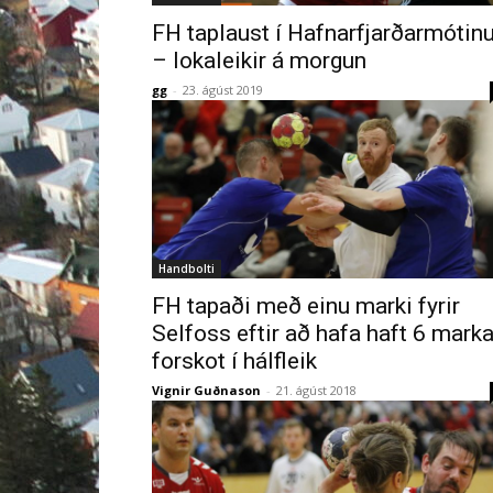
FH taplaust í Hafnarfjarðarmótin
– lokaleikir á morgun
gg
-
23. ágúst 2019
Handbolti
FH tapaði með einu marki fyrir
Selfoss eftir að hafa haft 6 mark
forskot í hálfleik
Vignir Guðnason
-
21. ágúst 2018