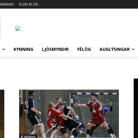
SAMBAND
ELDRI BLÖÐ
N
KYNNING
LJÓSMYNDIR
FÉLÖG
AUGLÝSINGAR
Á döfinni