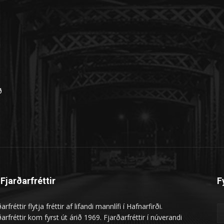
n
ð
Fjarðarfréttir
F
arfréttir flytja fréttir af lifandi mannlífi í Hafnarfirði.
arfréttir kom fyrst út árið 1969. Fjarðarfréttir í núverandi