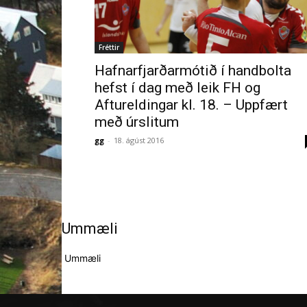
Fréttir
Hafnarfjarðarmótið í handbolta
hefst í dag með leik FH og
Aftureldingar kl. 18. – Uppfært
með úrslitum
gg
-
18. ágúst 2016
Ummæli
Ummæli