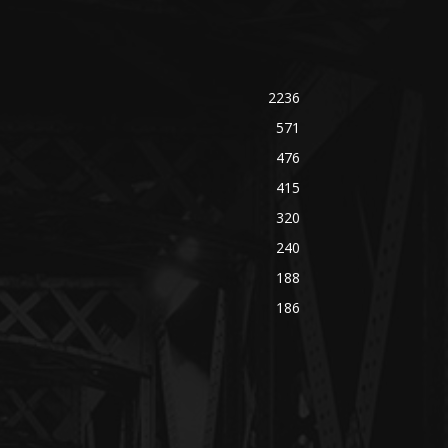
2236
571
476
415
320
240
188
186