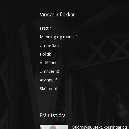
Vinsælir flokkar
Fréttir
Menning og mannlíf
Umræðan
Pólitík
Á döfinni
Umhverfið
Atvinnulíf
Skólamál
Frá ritstjóra
Stjórnsýsluútekt, kosningar og