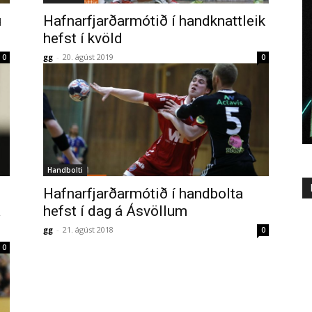
u
Hafnarfjarðarmótið í handknattleik
hefst í kvöld
gg
-
20. ágúst 2019
0
0
Handbolti
Hafnarfjarðarmótið í handbolta
a
hefst í dag á Ásvöllum
gg
-
21. ágúst 2018
0
0