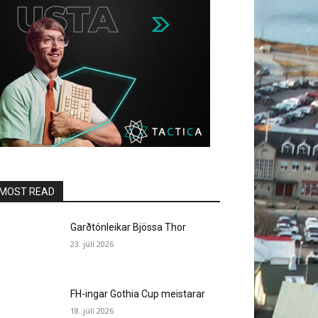
MOST READ
Garðtónleikar Bjössa Thor
23. júlí 2026
FH-ingar Gothia Cup meistarar
18. júlí 2026