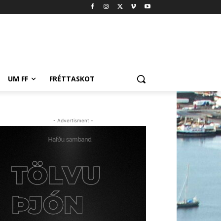
UM FF
FRÉTTASKOT
- Advertisment -