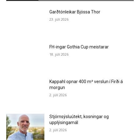
Garðtónleikar Bjössa Thor
23. júlí 2026
FH-ingar Gothia Cup meistarar
18. júlí 2026
Kappahl opnar 400 m² verslun í Firði á
morgun
2. júlí 2026
Stjórnsýsluútekt, kosningar og
upplýsingamál
2. júlí 2026