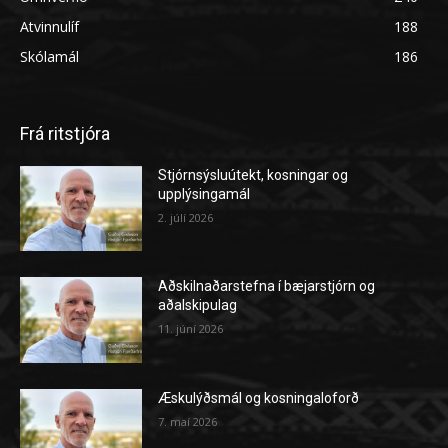
Atvinnulíf
188
Skólamál
186
Frá ritstjóra
Stjórnsýsluútekt, kosningar og
upplýsingamál
2. júlí 2026
Aðskilnaðarstefna í bæjarstjórn og
aðalskipulag
11. júní 2026
Æskulýðsmál og kosningaloforð
7. maí 2026