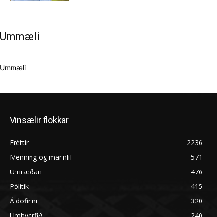
Ummæli
Ummæli
Vinsælir flokkar
Fréttir
2236
Menning og mannlíf
571
Umræðan
476
Pólitík
415
Á döfinni
320
Umhverfið
240