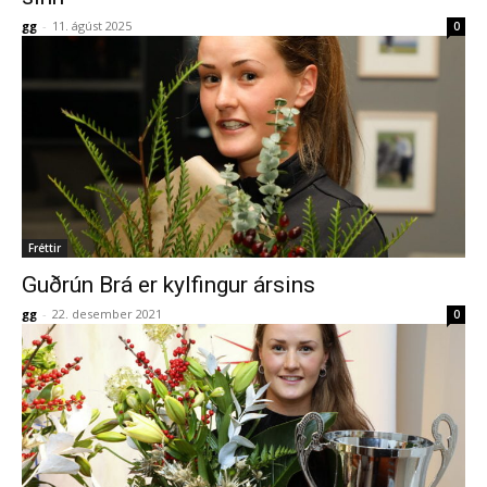
gg
-
11. ágúst 2025
0
Fréttir
Guðrún Brá er kylfingur ársins
gg
-
22. desember 2021
0