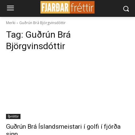
Merki
Guðrún Brá Björgvinsdóttir
Tag:
Guðrún Brá
Björgvinsdóttir
Íþróttir
Guðrún Brá Íslandsmeistari í golfi í fjórða
sinn