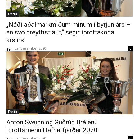
Fréttir
„Náði aðalmarkmiðum mínum í byrjun árs –
en svo breyttist allt,“ segir íþróttakona
ársins
gg
-
29. desember 2020
0
Fréttir
Anton Sveinn og Guðrún Brá eru
íþróttamenn Hafnarfjarðar 2020
gg
-
29. desember 2020
0