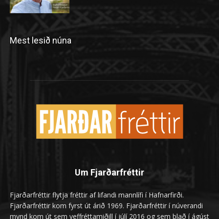
Mest lesið núna
Um Fjarðarfréttir
Fjarðarfréttir flytja fréttir af lifandi mannlífi í Hafnarfirði.
Fjarðarfréttir kom fyrst út árið 1969. Fjarðarfréttir í núverandi
mynd kom út sem veffréttamiðill í júlí 2016 og sem blað í ágúst