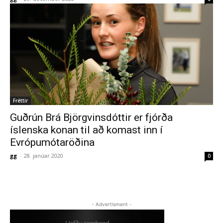
Fréttir
Guðrún Brá Björgvinsdóttir er fjórða
íslenska konan til að komast inn í
Evrópumótaröðina
gg
-
28. janúar 2020
0
- Advertisment -