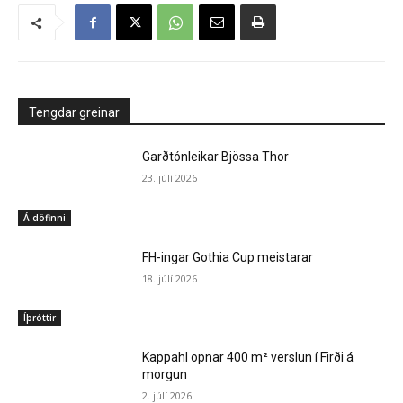
Tengdar greinar
Garðtónleikar Bjössa Thor
23. júlí 2026
Á döfinni
FH-ingar Gothia Cup meistarar
18. júlí 2026
Íþróttir
Kappahl opnar 400 m² verslun í Firði á
morgun
2. júlí 2026