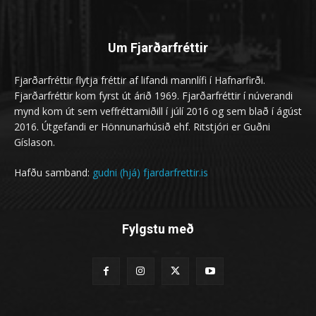
Um Fjarðarfréttir
Fjarðarfréttir flytja fréttir af lifandi mannlífi í Hafnarfirði.
Fjarðarfréttir kom fyrst út árið 1969. Fjarðarfréttir í núverandi
mynd kom út sem veffréttamiðill í júlí 2016 og sem blað í ágúst
2016. Útgefandi er Hönnunarhúsið ehf. Ritstjóri er Guðni
Gíslason.
Hafðu samband:
gudni (hjá) fjardarfrettir.is
Fylgstu með