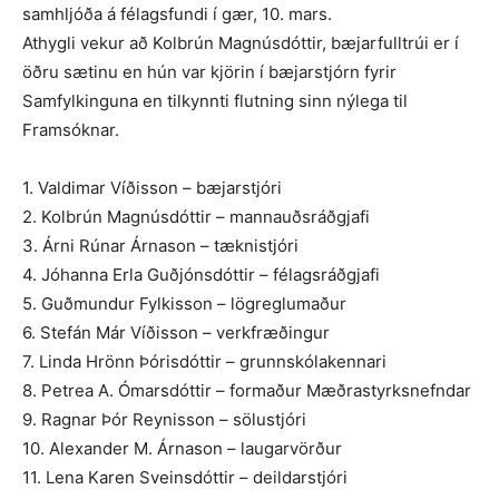
samhljóða á félagsfundi í gær, 10. mars.
Athygli vekur að Kolbrún Magnúsdóttir, bæjarfulltrúi er í
öðru sætinu en hún var kjörin í bæjarstjórn fyrir
Samfylkinguna en tilkynnti flutning sinn nýlega til
Framsóknar.
1. Valdimar Víðisson – bæjarstjóri
2. Kolbrún Magnúsdóttir – mannauðsráðgjafi
3. Árni Rúnar Árnason – tæknistjóri
4. Jóhanna Erla Guðjónsdóttir – félagsráðgjafi
5. Guðmundur Fylkisson – lögreglumaður
6. Stefán Már Víðisson – verkfræðingur
7. Linda Hrönn Þórisdóttir – grunnskólakennari
8. Petrea A. Ómarsdóttir – formaður Mæðrastyrksnefndar
9. Ragnar Þór Reynisson – sölustjóri
10. Alexander M. Árnason – laugarvörður
11. Lena Karen Sveinsdóttir – deildarstjóri