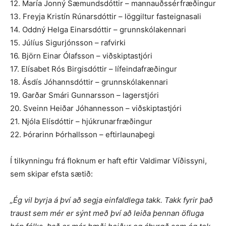
12. María Jonný Sæmundsdóttir – mannauðssérfræðingur
13. Freyja Kristín Rúnarsdóttir – löggiltur fasteignasali
14. Oddný Helga Einarsdóttir – grunnskólakennari
15. Júlíus Sigurjónsson – rafvirki
16. Björn Einar Ólafsson – viðskiptastjóri
17. Elísabet Rós Birgisdóttir – lífeindafræðingur
18. Ásdís Jóhannsdóttir – grunnskólakennari
19. Garðar Smári Gunnarsson – lagerstjóri
20. Sveinn Heiðar Jóhannesson – viðskiptastjóri
21. Njóla Elísdóttir – hjúkrunarfræðingur
22. Þórarinn Þórhallsson – eftirlaunaþegi
Í tilkynningu frá floknum er haft eftir Valdimar Víðissyni,
sem skipar efsta sætið:
„Ég vil byrja á því að segja einfaldlega takk. Takk fyrir það
traust sem mér er sýnt með því að leiða þennan öfluga