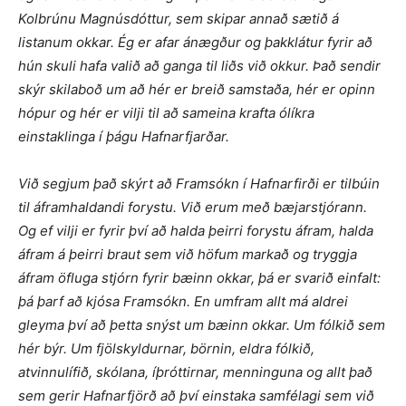
Kolbrúnu Magnúsdóttur, sem skipar annað sætið á
listanum okkar. Ég er afar ánægður og þakklátur fyrir að
hún skuli hafa valið að ganga til liðs við okkur. Það sendir
skýr skilaboð um að hér er breið samstaða, hér er opinn
hópur og hér er vilji til að sameina krafta ólíkra
einstaklinga í þágu Hafnarfjarðar.
Við segjum það skýrt að Framsókn í Hafnarfirði er tilbúin
til áframhaldandi forystu. Við erum með bæjarstjórann.
Og ef vilji er fyrir því að halda þeirri forystu áfram, halda
áfram á þeirri braut sem við höfum markað og tryggja
áfram öfluga stjórn fyrir bæinn okkar, þá er svarið einfalt:
þá þarf að kjósa Framsókn. En umfram allt má aldrei
gleyma því að þetta snýst um bæinn okkar. Um fólkið sem
hér býr. Um fjölskyldurnar, börnin, eldra fólkið,
atvinnulífið, skólana, íþróttirnar, menninguna og allt það
sem gerir Hafnarfjörð að því einstaka samfélagi sem við