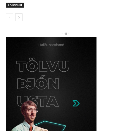
Atvinnulíf
- H1 -