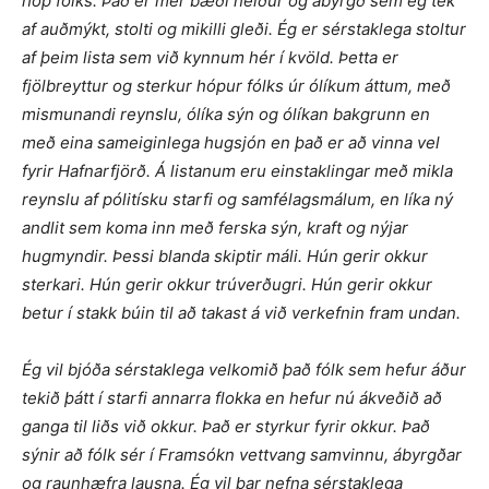
hóp fólks. Það er mér bæði heiður og ábyrgð sem ég tek
af auðmýkt, stolti og mikilli gleði. Ég er sérstaklega stoltur
af þeim lista sem við kynnum hér í kvöld. Þetta er
fjölbreyttur og sterkur hópur fólks úr ólíkum áttum, með
mismunandi reynslu, ólíka sýn og ólíkan bakgrunn en
með eina sameiginlega hugsjón en það er að vinna vel
fyrir Hafnarfjörð. Á listanum eru einstaklingar með mikla
reynslu af pólitísku starfi og samfélagsmálum, en líka ný
andlit sem koma inn með ferska sýn, kraft og nýjar
hugmyndir. Þessi blanda skiptir máli. Hún gerir okkur
sterkari. Hún gerir okkur trúverðugri. Hún gerir okkur
betur í stakk búin til að takast á við verkefnin fram undan.
Ég vil bjóða sérstaklega velkomið það fólk sem hefur áður
tekið þátt í starfi annarra flokka en hefur nú ákveðið að
ganga til liðs við okkur. Það er styrkur fyrir okkur. Það
sýnir að fólk sér í Framsókn vettvang samvinnu, ábyrgðar
og raunhæfra lausna. Ég vil þar nefna sérstaklega