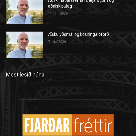
Aðskilnaðarstefna í bæjarstjórn og
aðalskipulag
11. júní 2026
Æskulýðsmál og kosningaloforð
7. maí 2026
Mest lesið núna