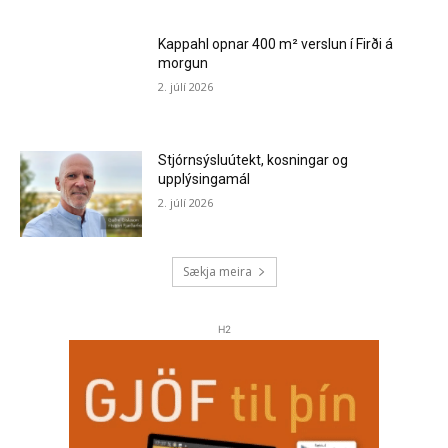
Kappahl opnar 400 m² verslun í Firði á
morgun
2. júlí 2026
Stjórnsýsluútekt, kosningar og
upplýsingamál
2. júlí 2026
Sækja meira
H2