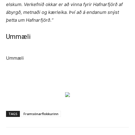
elskum. Verkefnið okkar er að vinna fyrir Hafnarfjörð af
ábyrgð, metnaði og kærleika. Því að á endanum snýst
þetta um Hafnarfjörð.“
Ummæli
Ummæli
TAGS
Framsónarflokkurinn