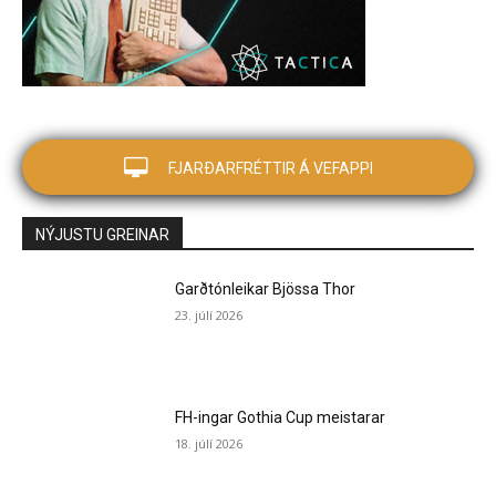
FJARÐARFRÉTTIR Á VEFAPPI
NÝJUSTU GREINAR
Garðtónleikar Bjössa Thor
23. júlí 2026
FH-ingar Gothia Cup meistarar
18. júlí 2026