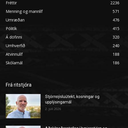
Fréttir
2236
Menning og mannlíf
571
Umræðan
476
Pólitík
415
Á döfinni
320
Umhverfið
240
Atvinnulíf
188
Skólamál
186
Frá ritstjóra
Stjórnsýsluútekt, kosningar og
upplýsingamál
2. júlí 2026