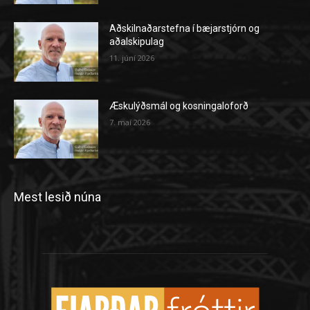
Aðskilnaðarstefna í bæjarstjórn og
aðalskipulag
11. júní 2026
Æskulýðsmál og kosningaloforð
7. maí 2026
Mest lesið núna