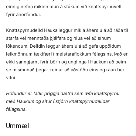
einnig nefna mikinn mun á stúkum við knatt­spyrnuvelli
fyrir áhorfendur.
Knattspyrnudeild Hauka leggur mikla áherslu á að ráða til
starfa vel menntaða þjálfara og hlúa vel að sínum
iðkendum. Deildin leggur áherslu á að gefa uppöldum
leikmönnum tækifæri í meistaraflokkum félagsins. Það er
ekki sanngjarnt fyrir börn og unglinga í Haukum að þeim
sé mismunað þegar kemur að aðstöðu eins og raun ber
vitni.
Höfundur er faðir þriggja dætra sem æfa knattspyrnu
með Haukum og situr í stjórn knattspyrnudeildar
félagsins.
Ummæli