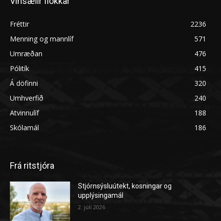
Vinsælir flokkar
Fréttir
2236
Menning og mannlíf
571
Umræðan
476
Pólitík
415
Á döfinni
320
Umhverfið
240
Atvinnulíf
188
Skólamál
186
Frá ritstjóra
Stjórnsýsluútekt, kosningar og
upplýsingamál
2. júlí 2026