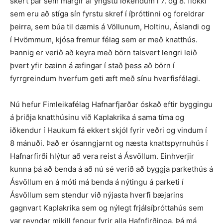
skert þar sem margir af yngstu iðkendum í 7. og 8. flokki
sem eru að stíga sín fyrstu skref í íþróttinni og foreldrar
þeirra, sem búa til dæmis á Völlunum, Holtinu, Áslandi og
í Hvömmum, kjósa fremur félag sem er með knatthús.
Þannig er verið að keyra með börn talsvert lengri leið
þvert yfir bæinn á æfingar í stað þess að börn í
fyrrgreindum hverfum geti æft með sínu hverfisfélagi.
Nú hefur Fimleikafélag Hafn­­arfjarðar óskað eftir bygg­ingu
á þriðja knatthúsinu við Kaplakrika á sama tíma og
iðkendur í Haukum fá ekkert skjól fyrir veðri og vindum í
8 mánuði. Það er ósann­gjarnt og næsta knatt­spyrnuhús í
Hafnarfirði hlýtur að vera reist á Ásvöllum. Einhverjir
kunna þá að benda á að nú sé verið að byggja parkethús á
Ásvöllum en á móti má benda á nýtingu á parketi í
Ásvöllum sem stendur við nýjasta hverfi bæjarins
gagnvart Kapla­krika sem og nýlegt frjálsíþróttahús sem
var reyndar mikill fengur fyrir alla Hafnfirðinga. Þá má