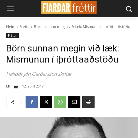
Heim
Fréttir
Börn sunnan megin við læk: Mismunun í íþróttaaðstöðu
Fréttir
Börn sunnan megin við læk:
Mismunun í íþróttaaðstöðu
Halldór Jón Garðarsson skrifar
Eftir
gg
12. apríl 2017