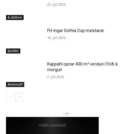
23. júlí 2026
Á döfinni
FH-ingar Gothia Cup meistarar
18. júlí 2026
Íþróttir
Kappahl opnar 400 m² verslun í Firði á
morgun
2. júlí 2026
Atvinnulíf
- H1 -