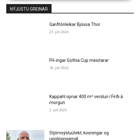
NÝJUSTU GREINAR
Garðtónleikar Bjössa Thor
23. júlí 2026
FH-ingar Gothia Cup meistarar
18. júlí 2026
Kappahl opnar 400 m² verslun í Firði á
morgun
2. júlí 2026
Stjórnsýsluútekt, kosningar og
upplýsingamál