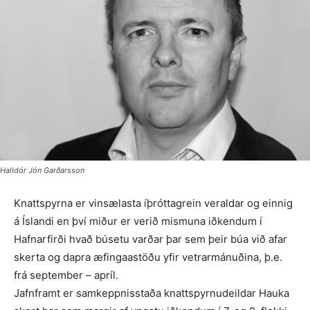
Halldór Jón Garðarsson
Knattspyrna er vinsælasta íþróttagrein veraldar og einnig
á Íslandi en því miður er verið mismuna iðkendum í
Hafnarfirði hvað búsetu varð­ar þar sem þeir búa við afar
skerta og dapra æfinga­astöðu yfir vetrarmánuðina, þ.e.
frá september – apríl.
Jafnframt er samkeppnis­staða knattspyrnudeildar Hauka