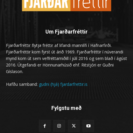
Um Fjarðarfréttir
Fjarðarfréttir flytja fréttir af lifandi mannlífi í Hafnarfirði.
Fjarðarfréttir kom fyrst út árið 1969. Fjarðarfréttir í núverandi
mynd kom út sem veffréttamiðill í júlí 2016 og sem blað í ágúst
2016. Útgefandi er Hönnunarhúsið ehf. Ritstjóri er Guðni
Gíslason.
Hafðu samband:
gudni (hjá) fjardarfrettir.is
Fylgstu með