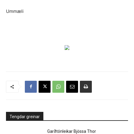
Ummæli
Tengdar greinar
Garðtónleikar Bjössa Thor