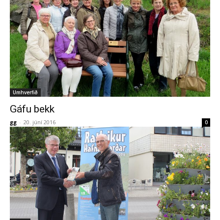
Umhverfið
Gáfu bekk
gg
-
20. júní 2016
0