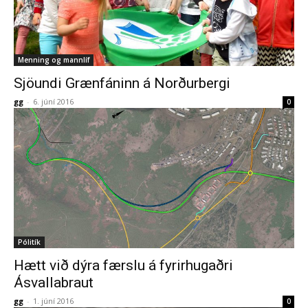
Menning og mannlíf
Sjöundi Grænfáninn á Norðurbergi
gg
-
6. júní 2016
0
Pólitík
Hætt við dýra færslu á fyrirhugaðri
Ásvallabraut
gg
-
1. júní 2016
0