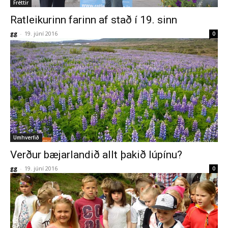
Fréttir
Ratleikurinn farinn af stað í 19. sinn
gg
-
19. júní 2016
0
Umhverfið
Verður bæjarlandið allt þakið lúpínu?
gg
-
19. júní 2016
0