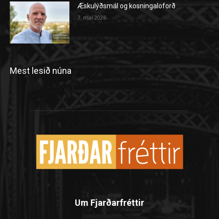
Æskulýðsmál og kosningaloforð
7. maí 2026
Mest lesið núna
Um Fjarðarfréttir