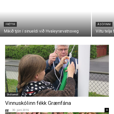
FRÉTTIR
Á DÖFINNI
Mikið tjón í sinueldi við Hvaleyrarvatnsveg
Viltu telj
Skólamál
Vinnuskólinn fékk Grænfána
gg
-
30. júní 2016
0