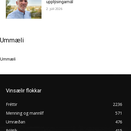
upplýsingamál
2. júlí 2026
Ummæli
Ummæli
Vinsælir flokkar
Fréttir
2236
Menning og mannlíf
571
Umræðan
476
Pólitík
415