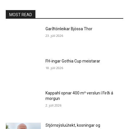
MOST READ
Garðtónleikar Bjössa Thor
23. júlí 2026
FH-ingar Gothia Cup meistarar
18. júlí 2026
Kappahl opnar 400 m² verslun í Firði á
morgun
2. júlí 2026
Stjórnsýsluútekt, kosningar og