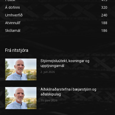
Á döfinni
320
Umhverfið
240
Atvinnulíf
188
Skólamál
186
Frá ritstjóra
Stjórnsýsluútekt, kosningar og
upplýsingamál
2. júlí 2026
Aðskilnaðarstefna í bæjarstjórn og
aðalskipulag
11. júní 2026