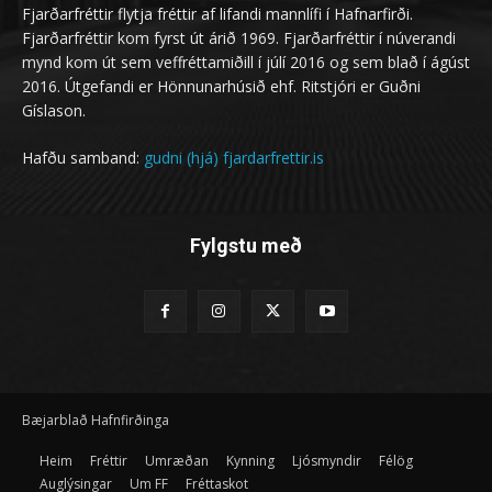
Fjarðarfréttir flytja fréttir af lifandi mannlífi í Hafnarfirði.
Fjarðarfréttir kom fyrst út árið 1969. Fjarðarfréttir í núverandi
mynd kom út sem veffréttamiðill í júlí 2016 og sem blað í ágúst
2016. Útgefandi er Hönnunarhúsið ehf. Ritstjóri er Guðni
Gíslason.
Hafðu samband:
gudni (hjá) fjardarfrettir.is
Fylgstu með
Bæjarblað Hafnfirðinga
Heim
Fréttir
Umræðan
Kynning
Ljósmyndir
Félög
Auglýsingar
Um FF
Fréttaskot