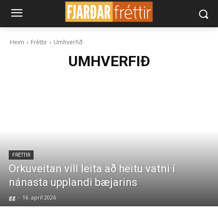
Heim
Fréttir
Umhverfið
UMHVERFIÐ
FRÉTTIR
Orkuveitan vill leita að heitu vatni í
nánasta upplandi bæjarins
gg
-
16. apríl 2026