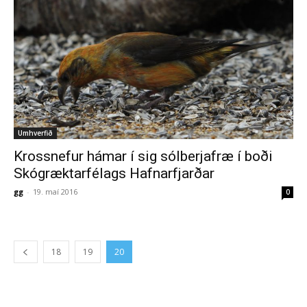
Umhverfið
Krossnefur hámar í sig sólberjafræ í boði
Skógræktarfélags Hafnarfjarðar
gg
-
19. maí 2016
0
18
19
20