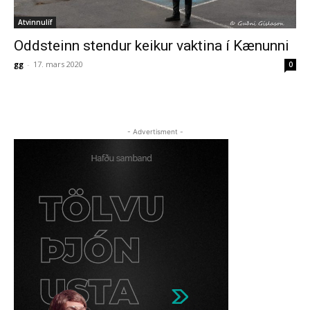
Atvinnulíf
Oddsteinn stendur keikur vaktina í Kænunni
gg
-
17. mars 2020
0
- Advertisment -