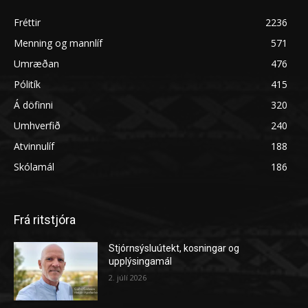
Fréttir
2236
Menning og mannlíf
571
Umræðan
476
Pólitík
415
Á döfinni
320
Umhverfið
240
Atvinnulíf
188
Skólamál
186
Frá ritstjóra
Stjórnsýsluútekt, kosningar og
upplýsingamál
2. júlí 2026