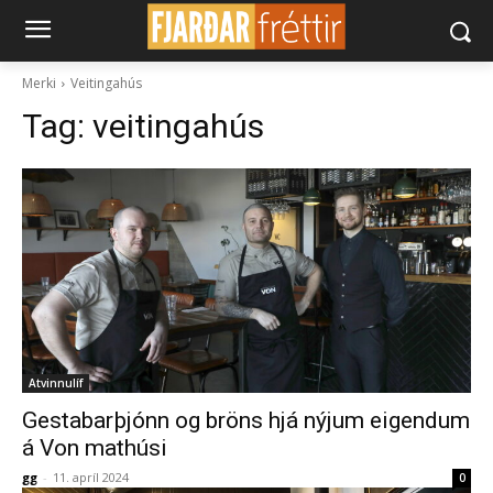
Merki
Veitingahús
Tag:
veitingahús
Atvinnulíf
Gestabarþjónn og bröns hjá nýjum eigendum
á Von mathúsi
gg
-
11. apríl 2024
0