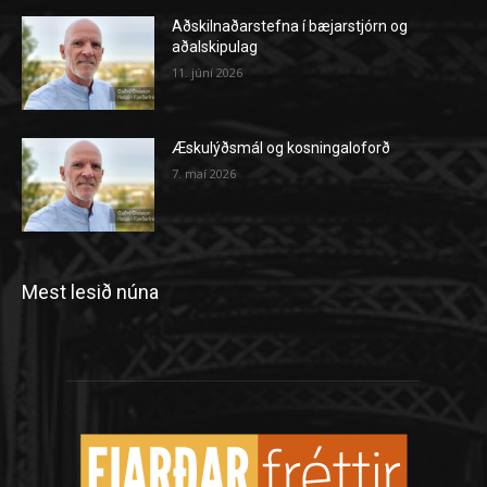
Aðskilnaðarstefna í bæjarstjórn og
aðalskipulag
11. júní 2026
Æskulýðsmál og kosningaloforð
7. maí 2026
Mest lesið núna