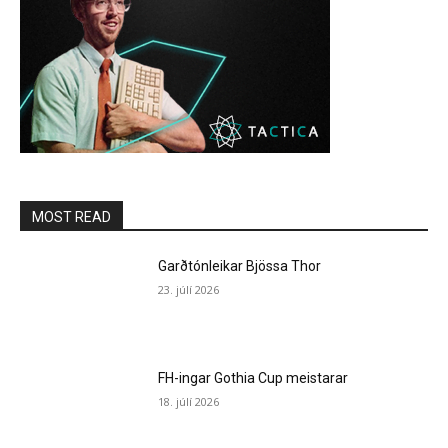
MOST READ
Garðtónleikar Bjössa Thor
23. júlí 2026
FH-ingar Gothia Cup meistarar
18. júlí 2026