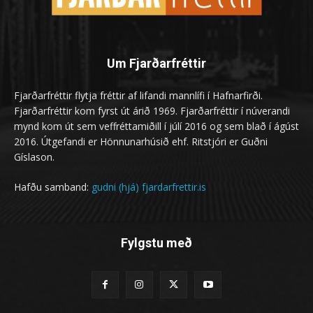
Um Fjarðarfréttir
Fjarðarfréttir flytja fréttir af lifandi mannlífi í Hafnarfirði.
Fjarðarfréttir kom fyrst út árið 1969. Fjarðarfréttir í núverandi
mynd kom út sem veffréttamiðill í júlí 2016 og sem blað í ágúst
2016. Útgefandi er Hönnunarhúsið ehf. Ritstjóri er Guðni
Gíslason.
Hafðu samband:
gudni (hjá) fjardarfrettir.is
Fylgstu með