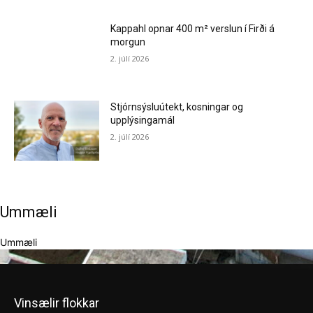
Kappahl opnar 400 m² verslun í Firði á
morgun
2. júlí 2026
Stjórnsýsluútekt, kosningar og
upplýsingamál
2. júlí 2026
Ummæli
Ummæli
Vinsælir flokkar