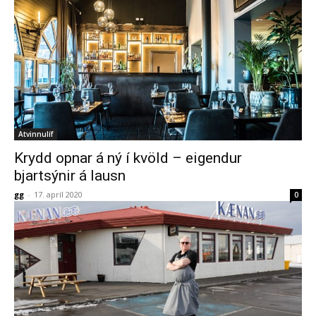
Atvinnulíf
Krydd opnar á ný í kvöld – eigendur
bjartsýnir á lausn
gg
-
17. apríl 2020
0