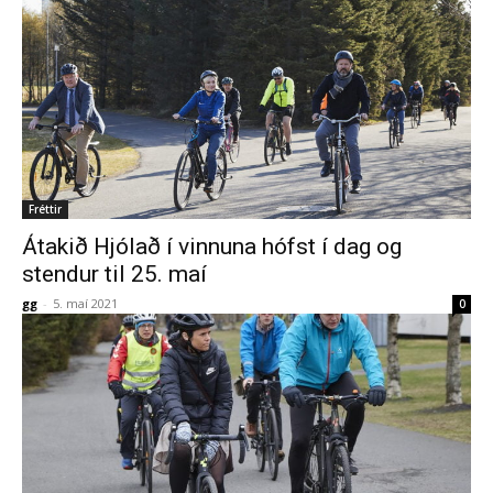
Fréttir
Átakið Hjólað í vinnuna hófst í dag og
stendur til 25. maí
gg
-
5. maí 2021
0