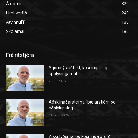
Á döfinni
320
Umhverfið
240
Atvinnulíf
188
Skólamál
186
Frá ritstjóra
Stjórnsýsluútekt, kosningar og
upplýsingamál
2. júlí 2026
Aðskilnaðarstefna í bæjarstjórn og
aðalskipulag
11. júní 2026
Æskulýðsmál og kosningaloforð