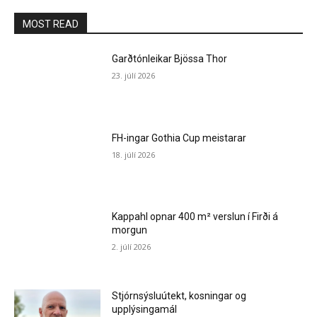
MOST READ
Garðtónleikar Bjössa Thor
23. júlí 2026
FH-ingar Gothia Cup meistarar
18. júlí 2026
Kappahl opnar 400 m² verslun í Firði á
morgun
2. júlí 2026
Stjórnsýsluútekt, kosningar og
upplýsingamál