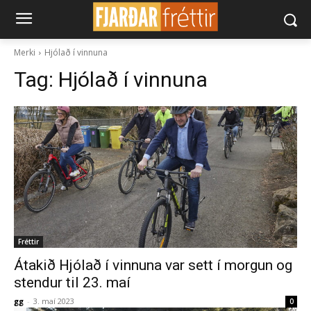
Merki
Hjólað í vinnuna
Tag:
Hjólað í vinnuna
Fréttir
Átakið Hjólað í vinnuna var sett í morgun og
stendur til 23. maí
gg
-
3. maí 2023
0