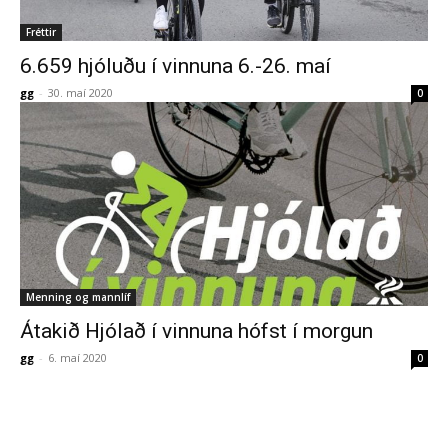
Fréttir
6.659 hjóluðu í vinnuna 6.-26. maí
gg
-
30. maí 2020
0
Menning og mannlíf
Átakið Hjólað í vinnuna hófst í morgun
gg
-
6. maí 2020
0