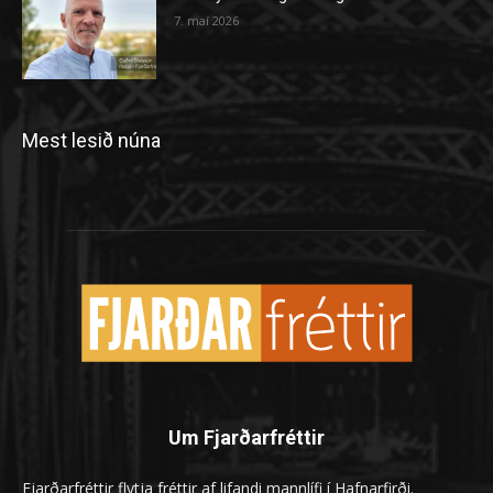
7. maí 2026
Mest lesið núna
Um Fjarðarfréttir
Fjarðarfréttir flytja fréttir af lifandi mannlífi í Hafnarfirði.