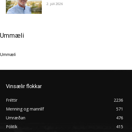
2. júlí 2026
Ummæli
Ummæli
Vinsælir flokkar
Fréttir
2236
Menning og mannlíf
571
Umræðan
476
Pólitík
415