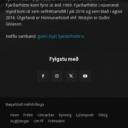
Fjarðarfréttir kom fyrst út árið 1969. Fjarðarfréttir í núverandi
mynd kom út sem veffréttamiðill í júlí 2016 og sem blað í ágúst
2016. Útgefandi er Hönnunarhúsið ehf. Ritstjóri er Guðni
Gíslason.
Hafðu samband:
gudni (hjá) fjardarfrettir.is
Fylgstu með
Bæjarblað Hafnfirðinga
Heim
Fréttir
Umræðan
Kynning
Ljósmyndir
Félög
Auglýsingar
Um FF
Fréttaskot