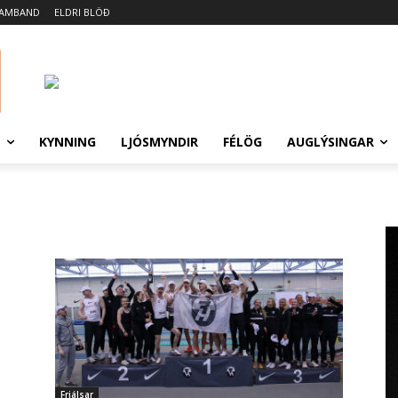
SAMBAND
ELDRI BLÖÐ
N
KYNNING
LJÓSMYNDIR
FÉLÖG
AUGLÝSINGAR
Frjálsar