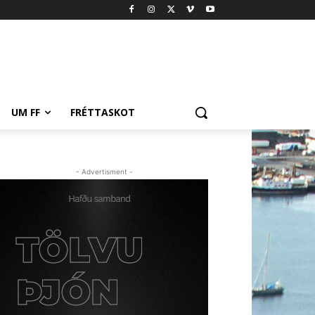
UM FF
FRÉTTASKOT
- Advertisment -