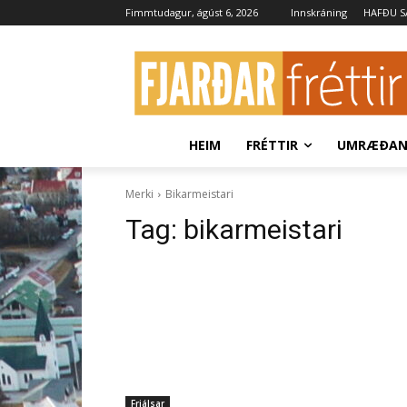
Fimmtudagur, ágúst 6, 2026
Innskráning
HAFÐU 
HEIM
FRÉTTIR
UMRÆÐA
Merki
Bikarmeistari
Tag:
bikarmeistari
Frjálsar