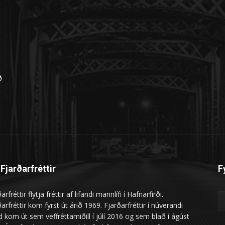
n
ð
Fjarðarfréttir
F
arfréttir flytja fréttir af lifandi mannlífi í Hafnarfirði.
arfréttir kom fyrst út árið 1969. Fjarðarfréttir í núverandi
 kom út sem veffréttamiðill í júlí 2016 og sem blað í ágúst