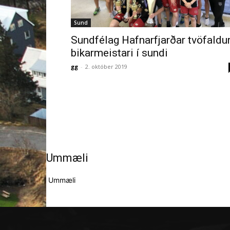
Sund
Sundfélag Hafnarfjarðar tvöfaldu
bikarmeistari í sundi
gg
-
2. október 2019
Ummæli
Ummæli