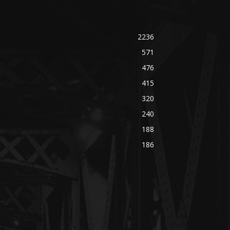
2236
571
476
415
320
240
188
186