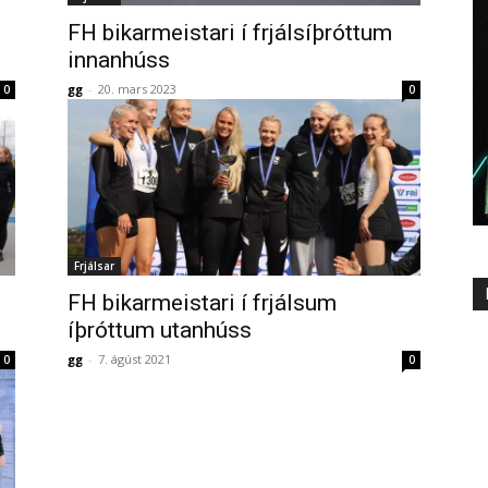
FH bikarmeistari í frjálsíþróttum
innanhúss
gg
-
20. mars 2023
0
0
Frjálsar
FH bikarmeistari í frjálsum
íþróttum utanhúss
gg
-
7. ágúst 2021
0
0