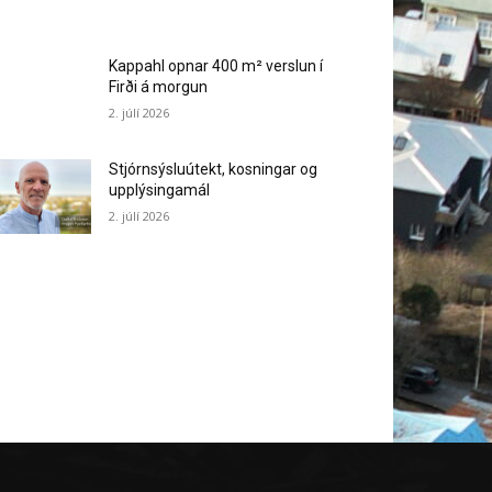
Kappahl opnar 400 m² verslun í
Firði á morgun
2. júlí 2026
Stjórnsýsluútekt, kosningar og
upplýsingamál
2. júlí 2026