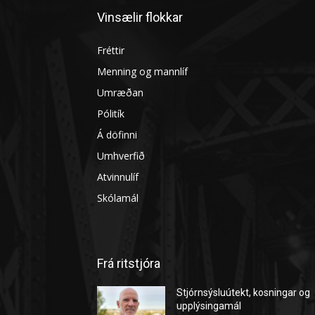
Vinsælir flokkar
Fréttir
Menning og mannlíf
Umræðan
Pólitík
Á döfinni
Umhverfið
Atvinnulíf
Skólamál
Frá ritstjóra
Stjórnsýsluútekt, kosningar og
upplýsingamál