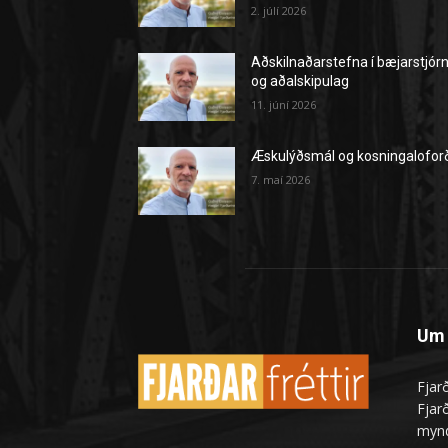
2. júlí 2026
Aðskilnaðarstefna í bæjarstjór
og aðalskipulag
11. júní 2026
Æskulýðsmál og kosningalofor
7. maí 2026
Um 
Fjarð
Fjarð
mynd