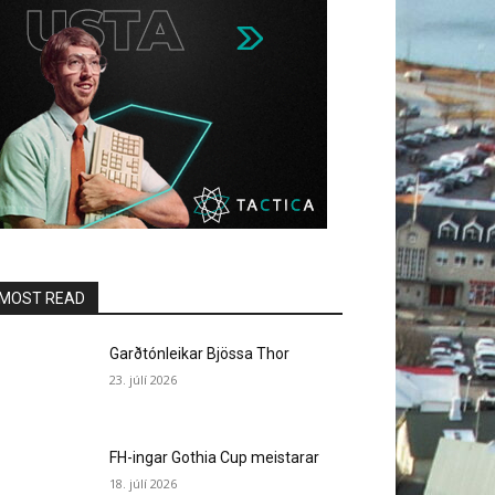
MOST READ
Garðtónleikar Bjössa Thor
23. júlí 2026
FH-ingar Gothia Cup meistarar
18. júlí 2026