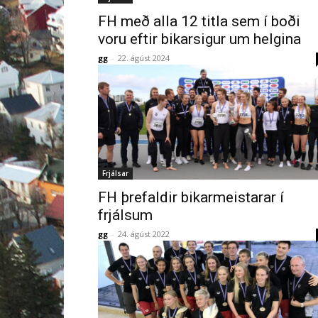
FH með alla 12 titla sem í boði
voru eftir bikarsigur um helgina
gg
-
22. ágúst 2024
Frjálsar
FH þrefaldir bikarmeistarar í
frjálsum
gg
-
24. ágúst 2022