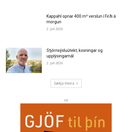
Kappahl opnar 400 m² verslun í Firði á
morgun
2. júlí 2026
Stjórnsýsluútekt, kosningar og
upplýsingamál
2. júlí 2026
Sækja meira
H2