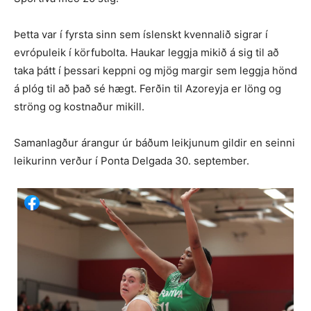
Þetta var í fyrsta sinn sem íslenskt kvennalið sigrar í
evrópuleik í körfubolta. Haukar leggja mikið á sig til að
taka þátt í þessari keppni og mjög margir sem leggja hönd
á plóg til að það sé hægt. Ferðin til Azoreyja er löng og
ströng og kostnaður mikill.
Samanlagður árangur úr báðum leikjunum gildir en seinni
leikurinn verður í Ponta Delgada 30. september.