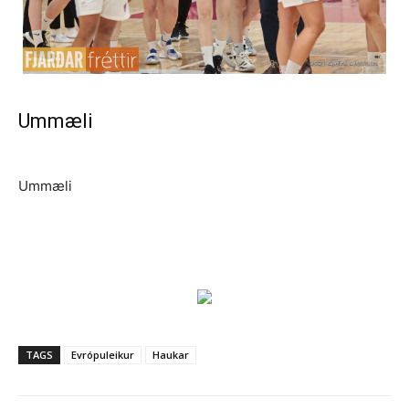
Ummæli
Ummæli
TAGS
Evrópuleikur
Haukar