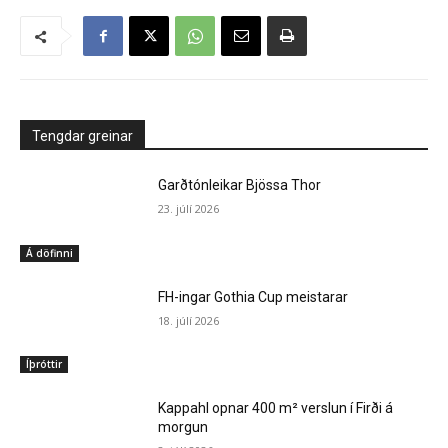
Tengdar greinar
Garðtónleikar Bjössa Thor
23. júlí 2026
Á döfinni
FH-ingar Gothia Cup meistarar
18. júlí 2026
Íþróttir
Kappahl opnar 400 m² verslun í Firði á
morgun