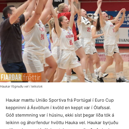
Haukar fögnuðu vel í leikslok
Haukar mættu União Sportiva frá Portúgal í Euro Cup
keppninni á Ásvöllum í kvöld en keppt var í Ólafssal.
Góð stemmning var í húsinu, ekki síst þegar líða tók á
leikinn og áhorfendur hvöttu Hauka vel. Haukar byrjuðu