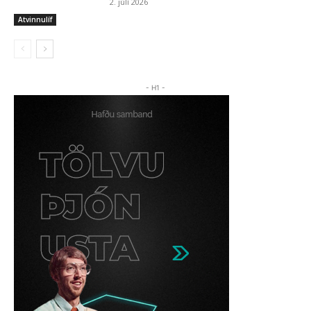
2. júlí 2026
Atvinnulíf
- H1 -