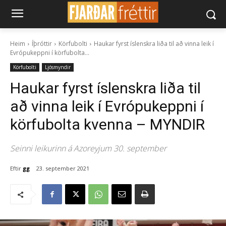
Heim
Íþróttir
Körfubolti
Haukar fyrst íslenskra liða til að vinna leik í
Evrópukeppni í körfubolta...
Körfubolti
Ljósmyndir
Haukar fyrst íslenskra liða til
að vinna leik í Evrópukeppni í
körfubolta kvenna – MYNDIR
Seinni leikurinn á Azoreyjum 30. september
Eftir
gg
23. september 2021