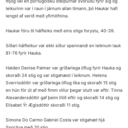
mjög vel en portúgölsku stelpurnar svöruðu fyrir sig og
leikurinn var í raun í járnum allan tímann, þó Haukar hafi
lengst af verið með yfirhöfnina.
Haukar fóru til hálfleiks með eins stigs forystu, 40-39.
Síðari hálfleikur var ekki síður spennandi en leiknum lauk
81-76 fyrir Hauka.
Haiden Denise Palmer var gríðarlega öflug fyrir Hauka og
skoraði 24 stig og var stigahæst í leiknum. Helena
Sverrisdóttir var gríðarlega öflug líka og skoraði 15 stig
en hún fór út af með fimm villur þegar stutt var eftir. Tinna
Alexandersdóttir gaf þeim lítið eftir og skoraði 14 stig og
Elísabet Ýr Ægisdóttir skoraði 11 stig.
Simone Do Carmo Gabriel Costa var stigahæt hjá
Sportiva með 20 stig.