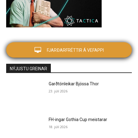
FJARÐARFRÉTTIR Á VEFAPPI
NÝJUSTU GREINAR
Garðtónleikar Bjössa Thor
23. júlí 2026
FH-ingar Gothia Cup meistarar
18. júlí 2026