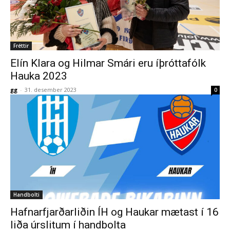
Fréttir
Elín Klara og Hilmar Smári eru íþróttafólk
Hauka 2023
gg
-
31. desember 2023
0
Handbolti
Hafnarfjarðarliðin ÍH og Haukar mætast í 16
liða úrslitum í handbolta