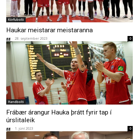
Körfubolti
Haukar meistarar meistaranna
gg
-
28. september 2023
0
Handbolti
Frábær árangur Hauka þrátt fyrir tap í
úrslitaleik
gg
-
1. júní 2023
0