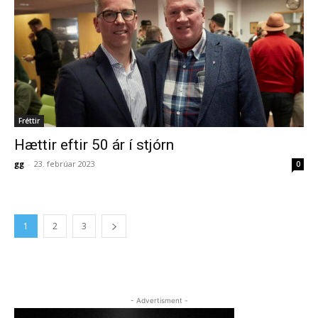
Fréttir
Hættir eftir 50 ár í stjórn
gg
-
23. febrúar 2023
0
1
2
3
- Advertisment -