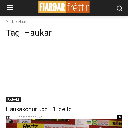
Merki
Haukar
Tag:
Haukar
Fótbolti
Haukakonur upp í 1. deild
gg
-
16. september 2024
0