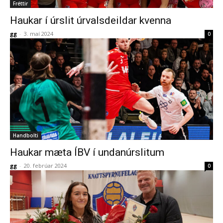
Fréttir
Haukar í úrslit úrvalsdeildar kvenna
gg
-
3. maí 2024
0
Handbolti
Haukar mæta ÍBV í undanúrslitum
gg
-
20. febrúar 2024
0