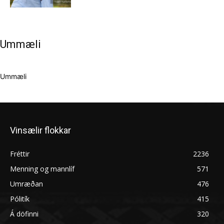
Ummæli
Ummæli
Vinsælir flokkar
Fréttir
2236
Menning og mannlíf
571
Umræðan
476
Pólitík
415
Á döfinni
320