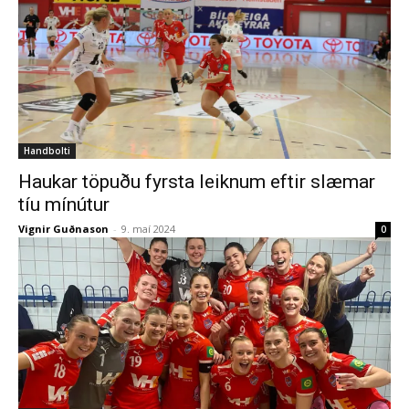
Handbolti
Haukar töpuðu fyrsta leiknum eftir slæmar
tíu mínútur
Vignir Guðnason
-
9. maí 2024
0