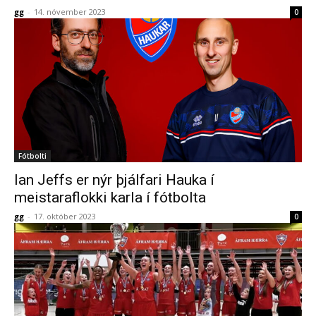
gg
-
14. nóvember 2023
0
Fótbolti
Ian Jeffs er nýr þjálfari Hauka í
meistaraflokki karla í fótbolta
gg
-
17. október 2023
0