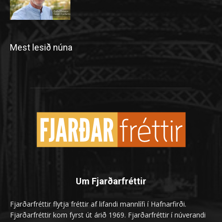
Mest lesið núna
Um Fjarðarfréttir
Fjarðarfréttir flytja fréttir af lifandi mannlífi í Hafnarfirði.
Fjarðarfréttir kom fyrst út árið 1969. Fjarðarfréttir í núverandi