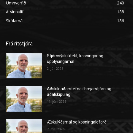
Umhverfið
240
Atvinnulíf
188
Skólamál
186
Frá ritstjóra
Stjórnsýsluútekt, kosningar og
upplýsingamál
2. júlí 2026
Aðskilnaðarstefna í bæjarstjórn og
aðalskipulag
11. júní 2026
Æskulýðsmál og kosningaloforð
7. maí 2026