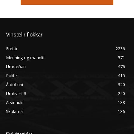
Vinsælir flokkar
Fréttir
2236
Menning og mannlíf
571
Umræðan
476
Pólitík
415
Á döfinni
320
Umhverfið
240
Atvinnulíf
188
Skólamál
186