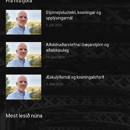
Frá ritstjóra
Stjórnsýsluútekt, kosningar og
upplýsingamál
2. júlí 2026
Aðskilnaðarstefna í bæjarstjórn og
aðalskipulag
11. júní 2026
Æskulýðsmál og kosningaloforð
7. maí 2026
Mest lesið núna