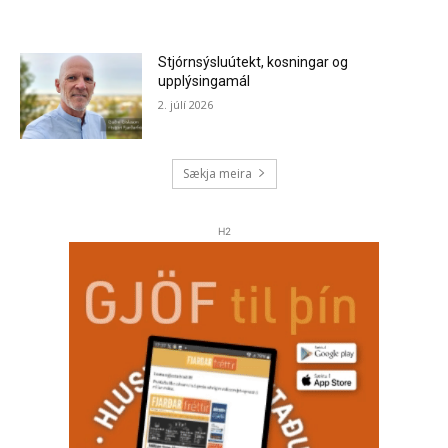
Stjórnsýsluútekt, kosningar og
upplýsingamál
2. júlí 2026
Sækja meira
H2