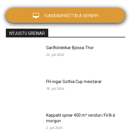
FJARÐARFRÉTTIR Á VEFAPPI
NÝJUSTU GREINAR
Garðtónleikar Bjössa Thor
23. júlí 2026
FH-ingar Gothia Cup meistarar
18. júlí 2026
Kappahl opnar 400 m² verslun í Firði á
morgun
2. júlí 2026