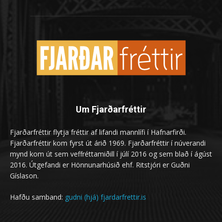
Um Fjarðarfréttir
Fjarðarfréttir flytja fréttir af lifandi mannlífi í Hafnarfirði.
Fjarðarfréttir kom fyrst út árið 1969. Fjarðarfréttir í núverandi
mynd kom út sem veffréttamiðill í júlí 2016 og sem blað í ágúst
2016. Útgefandi er Hönnunarhúsið ehf. Ritstjóri er Guðni
Gíslason.
Hafðu samband:
gudni (hjá) fjardarfrettir.is