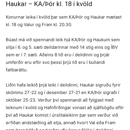
Haukar – KA/Þór kl. 18 í kvöld
Konurnar leika í kvöld þar sem KA/Þór og Haukar mætast
kl. 18 og Valur og Fram kl. 20.30.
Búast má við spennandi leik hjá KA/Þór og Haukum sem
sitja í 6. og 5. sæti deildarinnar með 14 stig eins og ÍBV
sem er í 7. sæti. Aðeins 8 lið eru í deildinni og þrjár
umferðir eru eftir svo þessi þrjú lið eru í bullandi
fallbaráttu.
Liðin hafa leikið þrjá leiki í deildinni, Haukar sigruðu fyrir
skömmu 27-22 og í desember 27-21 en KA/Þór sigraði í
október 25-23. Verður því spennandi að fylgjast með
leiknum í kvöld og Hafnfirðingar vonast að sjálfsögðu eftir
því að Haukar komist í úrslitaleikinn þar sem verður við
erfiðan andstæðing að etja, annað hvort Val eða Fram