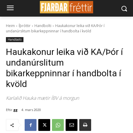
Heim
Íþróttir
Handbolti
Haukakonur leika við KA/Þór í
undanúrslitum bikarkeppninnar í handbolta í kvöld
Handbolti
Haukakonur leika við KA/Þór í
undanúrslitum
bikarkeppninnar í handbolta í
kvöld
Karlalið Hauka mætir ÍBV á morgun
Eftir
gg
4. mars 2020