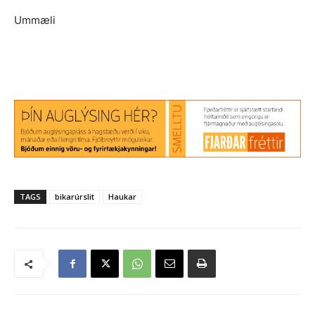
Ummæli
TAGS
bikarúrslit
Haukar