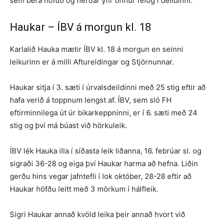
sem bera höfuð og herðar yfir önnur félög í deildinni.
Haukar – ÍBV á morgun kl. 18
Karlalið Hauka mætir ÍBV kl. 18 á morgun en seinni
leikurinn er á milli Aftureldingar og Stjörnunnar.
Haukar sitja í 3. sæti í úrvalsdeildinni með 25 stig eftir að
hafa verið á toppnum lengst af. ÍBV, sem sló FH
eftirminnilega út úr bikarkeppninni, er í 6. sæti með 24
stig og því má búast við hörkuleik.
ÍBV lék Hauka illa í síðasta leik liðanna, 16. febrúar sl. og
sigraði 36-28 og eiga því Haukar harma að hefna. Liðin
gerðu hins vegar jafntefli í lok október, 28-28 eftir að
Haukar höfðu leitt með 3 mörkum í hálfleik.
Sigri Haukar annað kvöld leika þeir annað hvort við