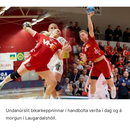
Undanúrslit bikarkeppninnar í handbolta verða í dag og á
morgun í Laugardalshöll.