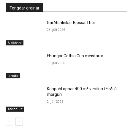
Tengdar greinar
Garðtónleikar Bjössa Thor
23. júlí 2026
Á döfinni
FH-ingar Gothia Cup meistarar
18. júlí 2026
Íþróttir
Kappahl opnar 400 m² verslun í Firði á
morgun
2. júlí 2026
Atvinnulíf