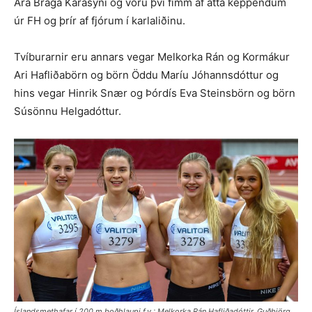
Ara Braga Kárasyni og voru því fimm af átta kepp­endum
úr FH og þrír af fjórum í karlaliðinu.
Tvíburarnir eru annars vegar Mel­korka Rán og Kormákur
Ari Hafliða­börn og börn Öddu Maríu Jóhannsdóttur og
hins vegar Hinrik Snær og Þórdís Eva Steinsbörn og börn
Súsönnu Helgadóttur.
Íslandsmethafar í 200 m boðhlaupi f.v.: Melkorka Rán Hafliðadóttir, Guðbjörg