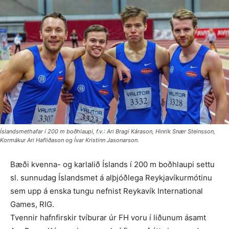
Íslandsmethafar í 200 m boðhlaupi, f.v.: Ari Bragi Kárason, Hinrik Snær Steinsson,
Kormákur Ari Hafliðason og Ívar Kristinn Jasonarson.
Bæði kvenna- og karlalið Íslands í 200 m boðhlaupi settu
sl. sunnudag Íslandsmet á alþjóðlega Reykjavíkur­mótinu
sem upp á enska tungu nefnist Reykavík Inter­national
Games, RIG.
Tvennir hafnfirskir tvíburar úr FH voru í liðunum ásamt