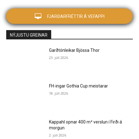
FJARÐARFRÉTTIR Á VEFAPPI
NÝJUSTU GREINAR
Garðtónleikar Bjössa Thor
23. júlí 2026
FH-ingar Gothia Cup meistarar
18. júlí 2026
Kappahl opnar 400 m² verslun í Firði á
morgun
2. júlí 2026