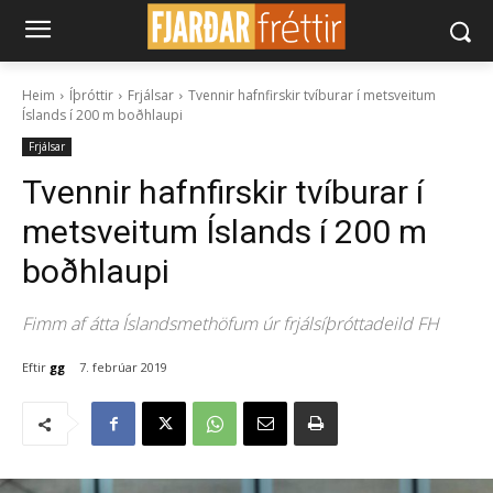
Heim
Íþróttir
Frjálsar
Tvennir hafnfirskir tvíburar í metsveitum
Íslands í 200 m boðhlaupi
Frjálsar
Tvennir hafnfirskir tvíburar í
metsveitum Íslands í 200 m
boðhlaupi
Fimm af átta Íslandsmethöfum úr frjálsíþróttadeild FH
Eftir
gg
7. febrúar 2019