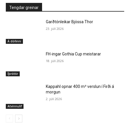
Tengdar greinar
Garðtónleikar Bjössa Thor
23. júlí 2026
Á döfinni
FH-ingar Gothia Cup meistarar
18. júlí 2026
Íþróttir
Kappahl opnar 400 m² verslun í Firði á
morgun
2. júlí 2026
Atvinnulíf