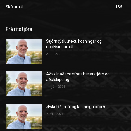
Skólamál
186
Frá ritstjóra
Stjórnsýsluútekt, kosningar og
upplýsingamál
2. júlí 2026
Aðskilnaðarstefna í bæjarstjórn og
aðalskipulag
11. júní 2026
Æskulýðsmál og kosningaloforð
7. maí 2026