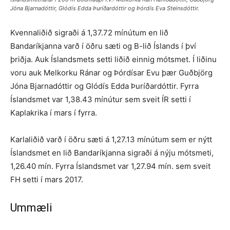
Jóna Bjarnadóttir, Glódís Edda Þuríðardóttir og Þórdís Eva Steinsdóttir.
Kvennaliðið sigraði á 1,37.72 mínútum en lið
Bandaríkjanna varð í öðru sæti og B-lið Íslands í því
þriðja. Auk Íslandsmets setti liðið einnig mótsmet. Í liðinu
voru auk Melkorku Ránar og Þórdísar Evu þær Guðbjörg
Jóna Bjarnadóttir og Glódís Edda Þuríðar­dóttir. Fyrra
Íslandsmet var 1,38.43 mínútur sem sveit ÍR setti í
Kaplakrika í mars í fyrra.
Karlaliðið varð í öðru sæti á 1,27.13 mínútum sem er nýtt
Íslandsmet en lið Bandaríkjanna sigraði á nýju mótsmeti,
1,26.40 mín. Fyrra Íslandsmet var 1,27.94 mín. sem sveit
FH setti í mars 2017.
Ummæli