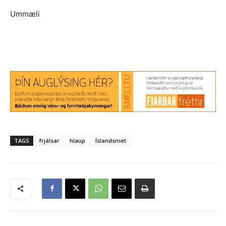
Ummæli
TAGS
frjálsar
hlaup
Íslandsmet