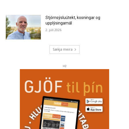
Stjórnsýsluútekt, kosningar og
upplýsingamál
2. júlí 2026
Sækja meira
H2