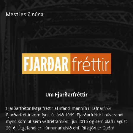
Mest lesið núna
Um Fjarðarfréttir
Fjarðarfréttir flytja fréttir af lifandi mannlífi í Hafnarfirði.
Fjarðarfréttir kom fyrst út árið 1969. Fjarðarfréttir í núverandi
mynd kom út sem veffréttamiðill í júlí 2016 og sem blað í ágúst
2016. Útgefandi er Hönnunarhúsið ehf. Ritstjóri er Guðni