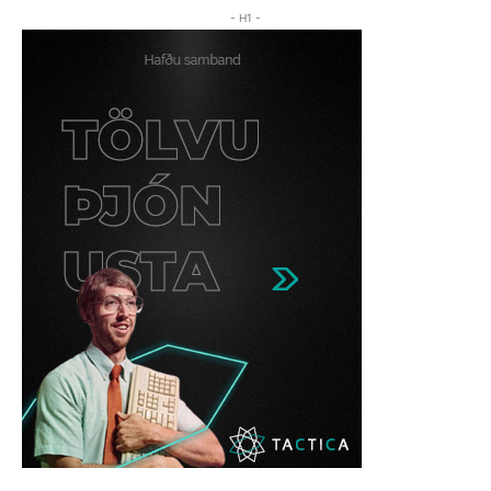
- H1 -