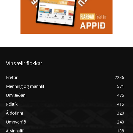
Vinsælir flokkar
Fréttir
2236
Menning og mannlíf
571
Umræðan
476
Pólitík
415
Á döfinni
320
Umhverfið
240
Atvinnulíf
188