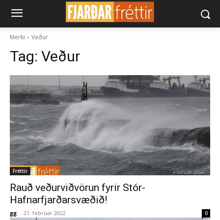
Merki
Veður
Tag:
Veður
Fréttir
Rauð veðurviðvörun fyrir Stór-
Hafnarfjarðarsvæðið!
gg
-
21. febrúar 2022
0