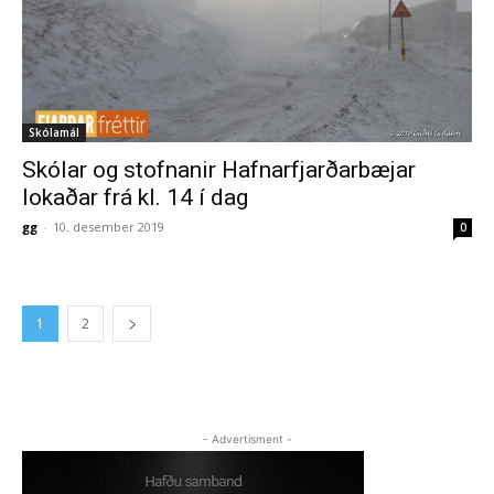
Skólamál
Skólar og stofnanir Hafnarfjarðarbæjar
lokaðar frá kl. 14 í dag
gg
-
10. desember 2019
0
1
2
- Advertisment -