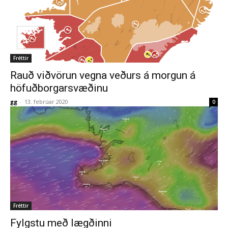
Fréttir
Rauð viðvörun vegna veðurs á morgun á
höfuðborgarsvæðinu
gg
-
13. febrúar 2020
0
Fréttir
Fylgstu með lægðinni