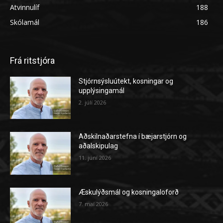
Atvinnulíf
188
Skólamál
186
Frá ritstjóra
Stjórnsýsluútekt, kosningar og
upplýsingamál
2. júlí 2026
Aðskilnaðarstefna í bæjarstjórn og
aðalskipulag
11. júní 2026
Æskulýðsmál og kosningaloforð
7. maí 2026