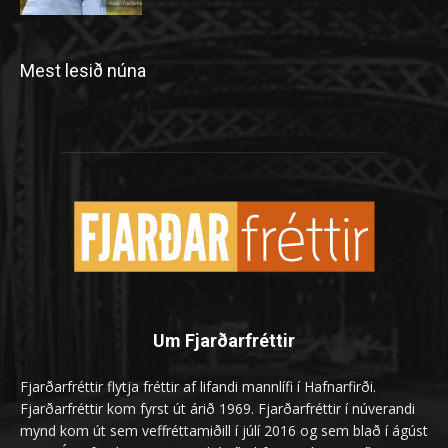
Mest lesið núna
Um Fjarðarfréttir
Fjarðarfréttir flytja fréttir af lifandi mannlífi í Hafnarfirði.
Fjarðarfréttir kom fyrst út árið 1969. Fjarðarfréttir í núverandi
mynd kom út sem veffréttamiðill í júlí 2016 og sem blað í ágúst