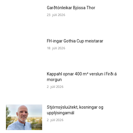
Garðtónleikar Bjössa Thor
23. júlí 2026
FH-ingar Gothia Cup meistarar
18. júlí 2026
Kappahl opnar 400 m² verslun í Firði á
morgun
2. júlí 2026
Stjórnsýsluútekt, kosningar og
upplýsingamál
2. júlí 2026