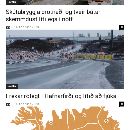
Fréttir
Skútubryggja brotnaði og tveir bátar
skemmdust lítilega í nótt
gg
-
14. febrúar 2020
0
Fréttir
Frekar rólegt í Hafnarfirði og lítið að fjúka
gg
-
14. febrúar 2020
0