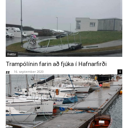
Fréttir
Trampólínin farin að fjúka í Hafnarfirði
gg
-
16. september 2020
0