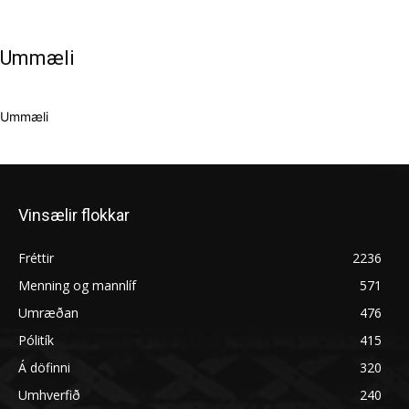
Ummæli
Ummæli
Vinsælir flokkar
Fréttir
2236
Menning og mannlíf
571
Umræðan
476
Pólitík
415
Á döfinni
320
Umhverfið
240