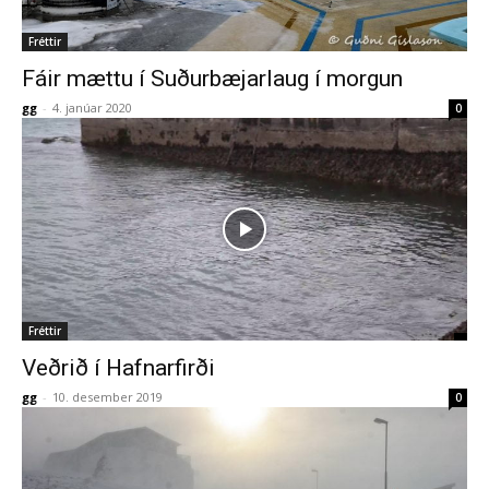
Fréttir
Fáir mættu í Suðurbæjarlaug í morgun
gg
-
4. janúar 2020
0
Fréttir
Veðrið í Hafnarfirði
gg
-
10. desember 2019
0