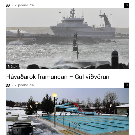
gg
-
7. janúar 2020
0
Fréttir
Hávaðarok framundan – Gul viðvörun
gg
-
7. janúar 2020
0