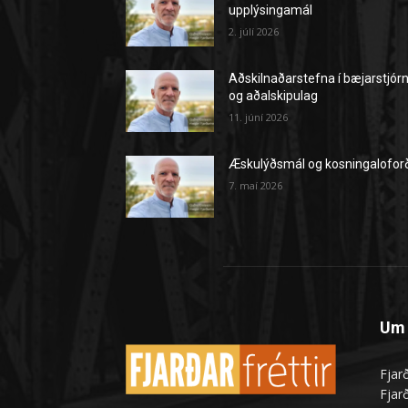
upplýsingamál
2. júlí 2026
Aðskilnaðarstefna í bæjarstjór
og aðalskipulag
11. júní 2026
Æskulýðsmál og kosningalofor
7. maí 2026
Um 
Fjarð
Fjarð