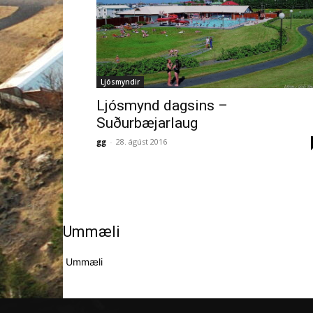
Ljósmyndir
Ljósmynd dagsins –
Suðurbæjarlaug
gg
-
28. ágúst 2016
Ummæli
Ummæli