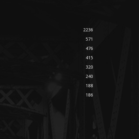
2236
571
476
415
320
240
188
186