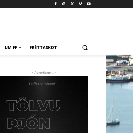
UM FF
FRÉTTASKOT
- Advertisment -