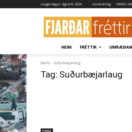
Laugardagur, ágúst 8, 2026
Innskráning
HAFÐU S
HEIM
FRÉTTIR
UMRÆÐA
Merki
Suðurbæjarlaug
Tag:
Suðurbæjarlaug
Fréttir