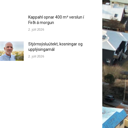
Kappahl opnar 400 m² verslun í
Firði á morgun
2. júlí 2026
Stjórnsýsluútekt, kosningar og
upplýsingamál
2. júlí 2026