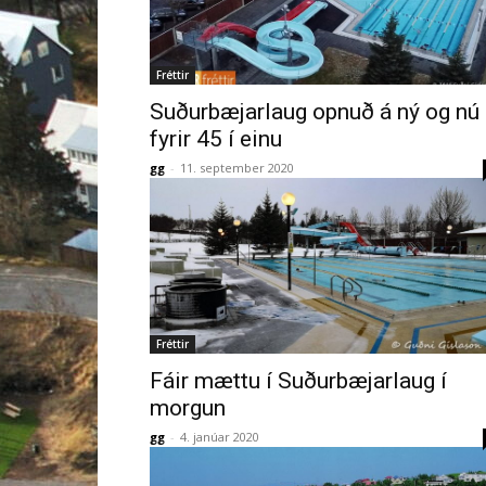
Fréttir
Suðurbæjarlaug opnuð á ný og nú
fyrir 45 í einu
gg
-
11. september 2020
Fréttir
Fáir mættu í Suðurbæjarlaug í
morgun
gg
-
4. janúar 2020