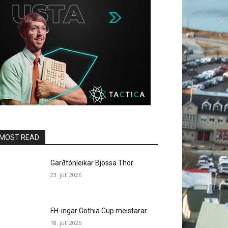
MOST READ
Garðtónleikar Bjössa Thor
23. júlí 2026
FH-ingar Gothia Cup meistarar
18. júlí 2026