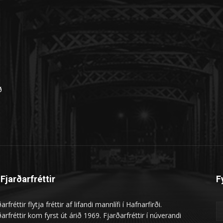
n
ð
Fjarðarfréttir
F
arfréttir flytja fréttir af lifandi mannlífi í Hafnarfirði.
arfréttir kom fyrst út árið 1969. Fjarðarfréttir í núverandi