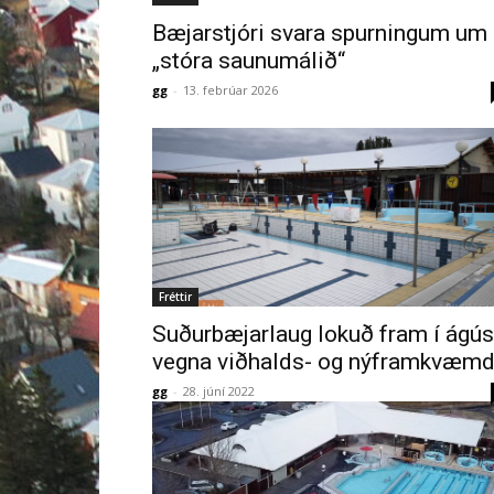
Bæjarstjóri svara spurningum um
„stóra saunumálið“
gg
-
13. febrúar 2026
Fréttir
Suðurbæjarlaug lokuð fram í ágús
vegna viðhalds- og nýframkvæm
gg
-
28. júní 2022