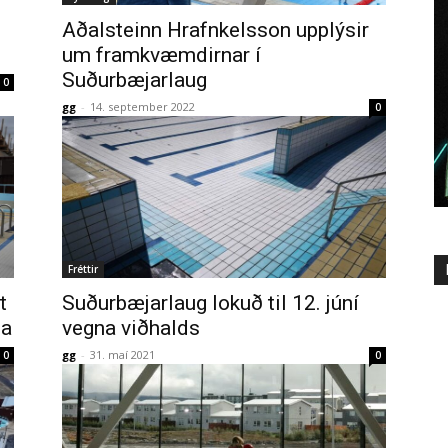
Aðalsteinn Hrafnkelsson upplýsir
um framkvæmdirnar í
Suðurbæjarlaug
0
gg
-
14. september 2022
0
Fréttir
t
Suðurbæjarlaug lokuð til 12. júní
da
vegna viðhalds
gg
-
31. maí 2021
0
0