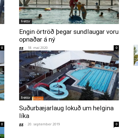
Fréttir
Engin örtröð þegar sundlaugar voru
opnaðar á ný
gg
-
18. maí 2020
0
0
Fréttir
Suðurbæjarlaug lokuð um helgina
líka
gg
-
20. september 2019
0
0