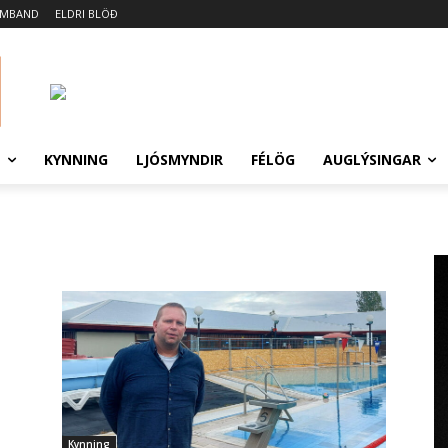
AMBAND
ELDRI BLÖÐ
N
KYNNING
LJÓSMYNDIR
FÉLÖG
AUGLÝSINGAR
Kynning