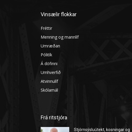
Vinsælir flokkar
Fréttir
Menning og mannlíf
Umræðan
Pólitík
Á döfinni
Umhverfið
Atvinnulíf
Skólamál
Frá ritstjóra
Stjórnsýsluútekt, kosningar og