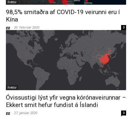
Fréttir
98,5% smitaðra af COVID-19 veirunni eru í
Kína
gg
-
20. febrúar 2020
0
Fréttir
Óvissustigi lýst yfir vegna kórónaveirunnar –
Ekkert smit hefur fundist á Íslandi
gg
-
27. janúar 2020
0