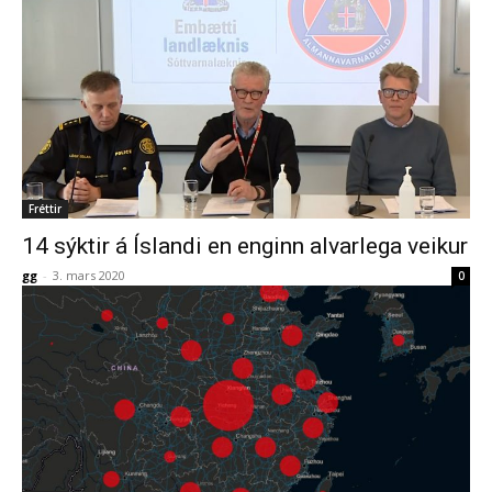
Fréttir
14 sýktir á Íslandi en enginn alvarlega veikur
gg
-
3. mars 2020
0