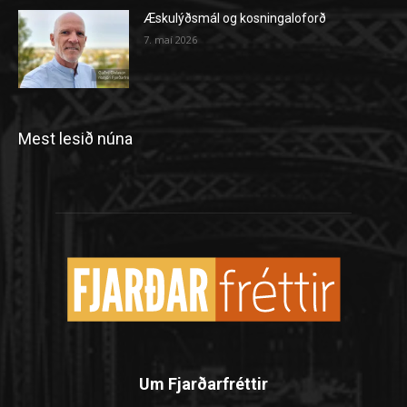
Æskulýðsmál og kosningaloforð
7. maí 2026
Mest lesið núna
Um Fjarðarfréttir