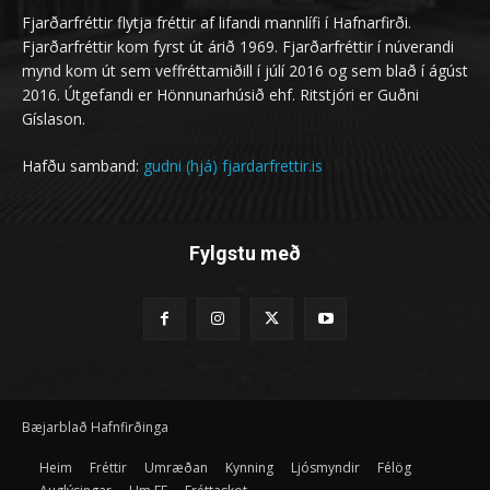
Fjarðarfréttir flytja fréttir af lifandi mannlífi í Hafnarfirði.
Fjarðarfréttir kom fyrst út árið 1969. Fjarðarfréttir í núverandi
mynd kom út sem veffréttamiðill í júlí 2016 og sem blað í ágúst
2016. Útgefandi er Hönnunarhúsið ehf. Ritstjóri er Guðni
Gíslason.
Hafðu samband:
gudni (hjá) fjardarfrettir.is
Fylgstu með
Bæjarblað Hafnfirðinga
Heim
Fréttir
Umræðan
Kynning
Ljósmyndir
Félög