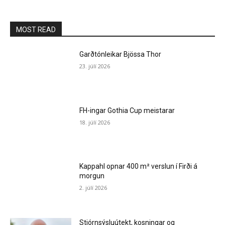
MOST READ
Garðtónleikar Bjössa Thor
23. júlí 2026
FH-ingar Gothia Cup meistarar
18. júlí 2026
Kappahl opnar 400 m² verslun í Firði á
morgun
2. júlí 2026
Stjórnsýsluútekt, kosningar og