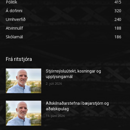
Pólitík
415
Á döfinni
320
Umhverfið
240
Atvinnulíf
188
Skólamál
186
Frá ritstjóra
Stjórnsýsluútekt, kosningar og
upplýsingamál
2. júlí 2026
Aðskilnaðarstefna í bæjarstjórn og
aðalskipulag
11. júní 2026