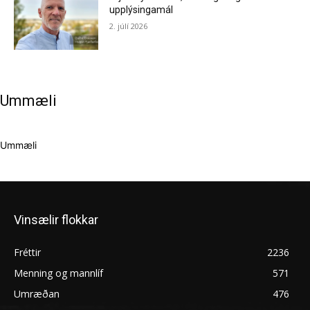
upplýsingamál
2. júlí 2026
Ummæli
Ummæli
Vinsælir flokkar
Fréttir
2236
Menning og mannlíf
571
Umræðan
476