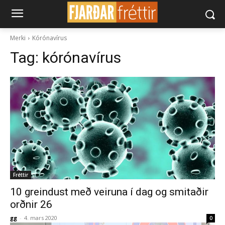
Merki
Kórónavírus
Tag:
kórónavírus
Fréttir
10 greindust með veiruna í dag og smitaðir
orðnir 26
gg
-
4. mars 2020
0