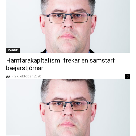
Pólitík
Hamfarakapítalismi frekar en samstarf
bæjarstjórnar
gg
-
27. október 2020
0