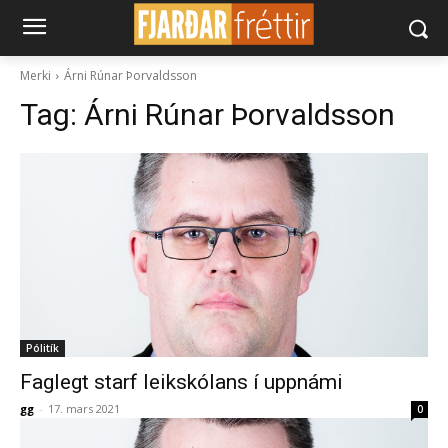
Merki
Árni Rúnar Þorvaldsson
Tag:
Árni Rúnar Þorvaldsson
Pólitík
Faglegt starf leikskólans í uppnámi
gg
-
17. mars 2021
0