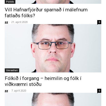
Pólitík
Vill Hafnarfjörður sparnað í málefnum
fatlaðs fólks?
gg
-
21. apríl 2020
0
Umræðan
Fólkið í forgang – heimilin og fólk í
viðkvæmri stöðu
gg
-
7. apríl 2020
0