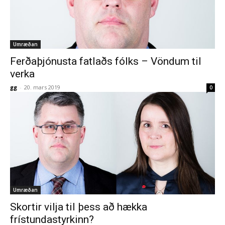
Umræðan
Ferðaþjónusta fatlaðs fólks – Vöndum til
verka
gg
-
20. mars 2019
0
Umræðan
Skortir vilja til þess að hækka
frístundastyrkinn?