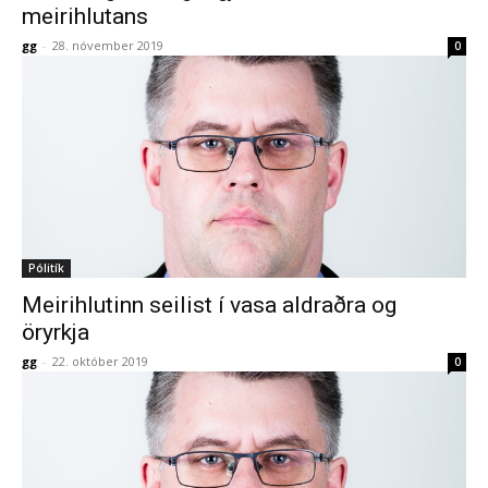
meirihlutans
gg
-
28. nóvember 2019
0
Pólitík
Meirihlutinn seilist í vasa aldraðra og
öryrkja
gg
-
22. október 2019
0