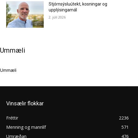
Stjórnsýsluútekt, kosningar og
upplýsingamál
2. júlí 2026
Ummæli
Ummæli
Vinsælir flokkar
Fréttir
2236
Menning og mannlíf
571
Umræðan
476