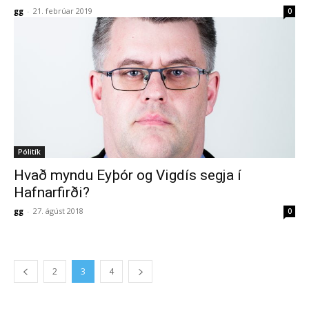
gg
-
21. febrúar 2019
0
Pólitík
Hvað myndu Eyþór og Vigdís segja í
Hafnarfirði?
gg
-
27. ágúst 2018
0
2
3
4