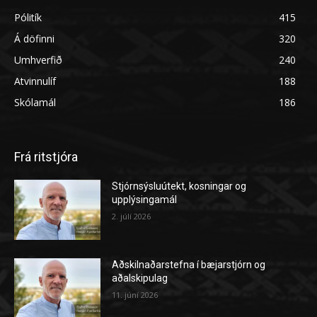
Pólitík
415
Á döfinni
320
Umhverfið
240
Atvinnulíf
188
Skólamál
186
Frá ritstjóra
Stjórnsýsluútekt, kosningar og
upplýsingamál
2. júlí 2026
Aðskilnaðarstefna í bæjarstjórn og
aðalskipulag
11. júní 2026