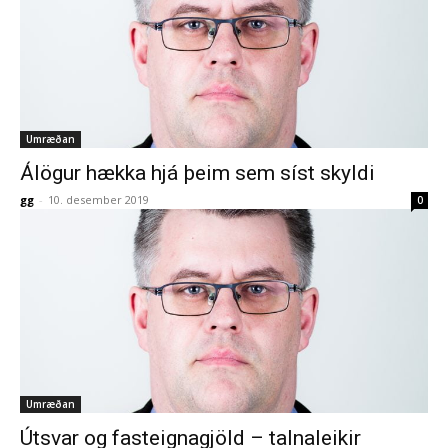
Umræðan
Álögur hækka hjá þeim sem síst skyldi
gg
-
10. desember 2019
0
Umræðan
Útsvar og fasteignagjöld – talnaleikir