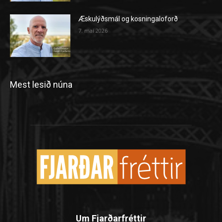
Æskulýðsmál og kosningaloforð
7. maí 2026
Mest lesið núna
Um Fjarðarfréttir