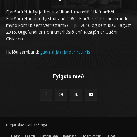
Fjarðarfréttir flytja fréttir af lifandi mannlífi í Hafnarfirði.
Fjarðarfréttir kom fyrst út árið 1969. Fjarðarfréttir í núverandi
mynd kom út sem veffréttamiðill í júlí 2016 og sem blað í ágúst
2016. Útgefandi er Hönnunarhúsið ehf. Ritstjóri er Guðni
Gíslason.
Hafðu samband:
gudni (hjá) fjardarfrettir.is
Fylgstu með
Bæjarblað Hafnfirðinga
Heim
Fréttir
Umræðan
Kynning
Ljósmyndir
Félög