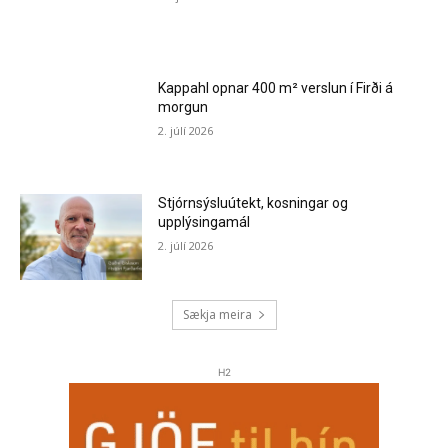
Kappahl opnar 400 m² verslun í Firði á
morgun
2. júlí 2026
Stjórnsýsluútekt, kosningar og
upplýsingamál
2. júlí 2026
Sækja meira
H2