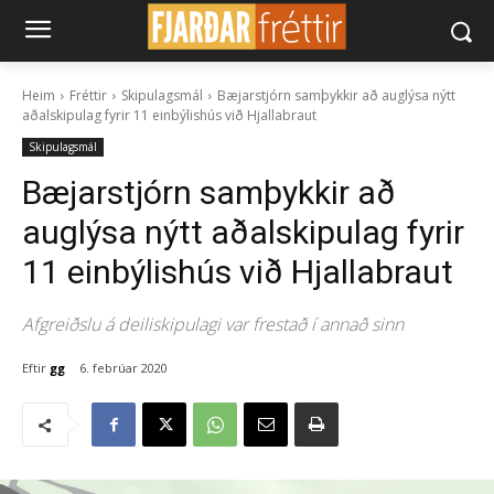
Heim
Fréttir
Skipulagsmál
Bæjarstjórn samþykkir að auglýsa nýtt
aðalskipulag fyrir 11 einbýlishús við Hjallabraut
Skipulagsmál
Bæjarstjórn samþykkir að
auglýsa nýtt aðalskipulag fyrir
11 einbýlishús við Hjallabraut
Afgreiðslu á deiliskipulagi var frestað í annað sinn
Eftir
gg
6. febrúar 2020