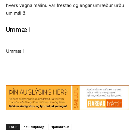
hvers vegna málinu var frestað og engar umræður urðu
um málið.
Ummæli
Ummæli
TAGS
deiliskipulag
Hjallabraut