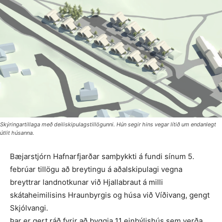
Skýringartillaga með deiliskipulagstillögunni. Hún segir hins vegar lítið um endanlegt
útlit húsanna.
Bæjarstjórn Hafnarfjarðar samþykkti á fundi sínum 5.
febrúar tillögu að breytingu á aðalskipulagi vegna
breyttrar landnotkunar við Hjallabraut á milli
skátaheimilisins Hraunbyrgis og húsa við Víðivang, gengt
Skjólvangi.
Þar er gert ráð fyrir að byggja 11 einbýlishús sem verða