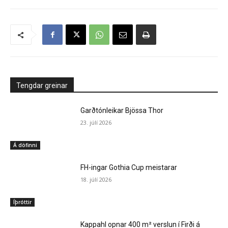
Tengdar greinar
Garðtónleikar Bjössa Thor
23. júlí 2026
Á döfinni
FH-ingar Gothia Cup meistarar
18. júlí 2026
Íþróttir
Kappahl opnar 400 m² verslun í Firði á