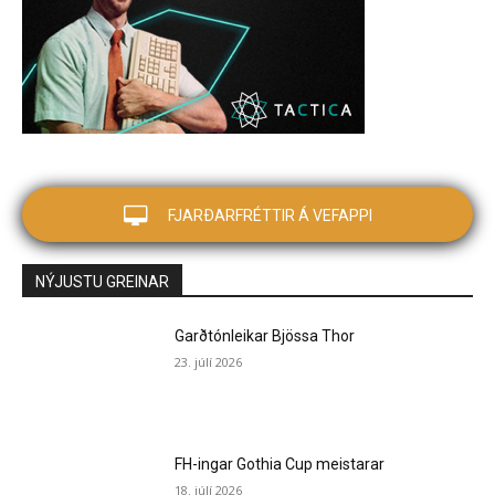
FJARÐARFRÉTTIR Á VEFAPPI
NÝJUSTU GREINAR
Garðtónleikar Bjössa Thor
23. júlí 2026
FH-ingar Gothia Cup meistarar
18. júlí 2026