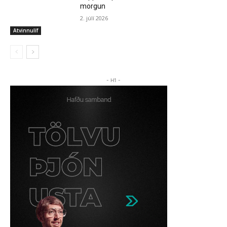
morgun
2. júlí 2026
Atvinnulíf
- H1 -