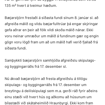
135 m² hvert á tveimur hæðum.
Bæjarstjórn frestaði á síðasta fundi sínum 8. janúar sl. að
afgreiða málið og vildu bæjarfulltrúar þá engar skýringar
gefa aðrar en þeir að fólk vildi skoða málið nánar. Ekki
voru neinar umræður um málið á fundinum gær og engin
gögn voru lögð fram um að um málið hafi verið fjallað frá
síðasta fundi.
Samþykkti bæjarstjórn samhljóða afgreiðslu skipulags-
og byggingarráðs frá 17. desember sl.
Nú ákvað bæjarstjórn að fresta afgreiðslu á tillögu
skipulags- og byggingarráðs frá 17. desember um
breytingu á deiliskipulagi sem m.a. gerði ráð fyrir aðeins
einu stæði við hvert hús og aðkomu að húsunum um
bílastæði við skátaheimilið Hraunbyrgi. Ekki kom fram