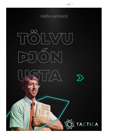
- H1 -