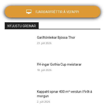
FJARÐARFRÉTTIR Á VEFAPPI
NÝJUSTU GREINAR
Garðtónleikar Bjössa Thor
23. júlí 2026
FH-ingar Gothia Cup meistarar
18. júlí 2026
Kappahl opnar 400 m² verslun í Firði á
morgun
2. júlí 2026