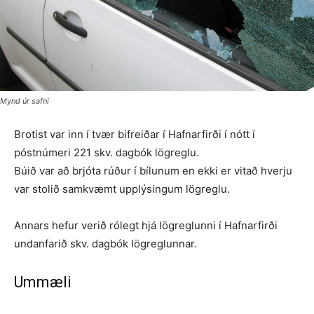
Mynd úr safni
Brotist var inn í tvær bifreiðar í Hafnarfirði í nótt í
póstnúmeri 221 skv. dagbók lögreglu.
Búið var að brjóta rúður í bílunum en ekki er vitað hverju
var stolið samkvæmt upplýsingum lögreglu.
Annars hefur verið rólegt hjá lögreglunni í Hafnarfirði
undanfarið skv. dagbók lögreglunnar.
Ummæli