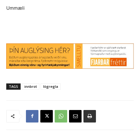
Ummæli
TAGS
innbrot
lögregla