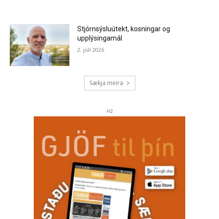
Stjórnsýsluútekt, kosningar og
upplýsingamál
2. júlí 2026
Sækja meira
H2