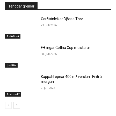
Tengdar greinar
Garðtónleikar Bjössa Thor
23. júlí 2026
Á döfinni
FH-ingar Gothia Cup meistarar
18. júlí 2026
Íþróttir
Kappahl opnar 400 m² verslun í Firði á
morgun
2. júlí 2026
Atvinnulíf