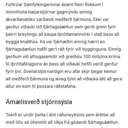
Fulltrúar Samfylkingarinnar ásamt fleiri flokkum í
minnihluta bæjarstjórnar gagnrýndu einnig
ákvarðanatöku varð­andi meðferð fjármuna. Ekki var
gerður viðauki við fjárhagsáætlun sem gerði grein fyrir
þeirri breytingu að kaupa íþróttamannvirki í stað þess að
byggja knatthús. Þá var fjárhæðin einnig hærri en
fjárhagsáætlun hafði gert ráð fyrir við bygginguna. Einnig
gerðum við athuga­semdir við greiðslu 100 milljóna króna
til íþróttafélagsins án þess að viðauki hefði verið gerður
fyrir því. Sveitar­stjórn­arlögin eru afar skýr þegar kemur
að meðferð fjármuna og alveg ljóst að viðauka átti að gera
áður en kom til þessara ráðstafana.
Ámælisverð stjórnsýsla
Tekið er undir þetta í áliti ráðuneytisins sem áréttar að
með öllu sé óheimilt að víkja frá gildandi fjárhagsáætlun