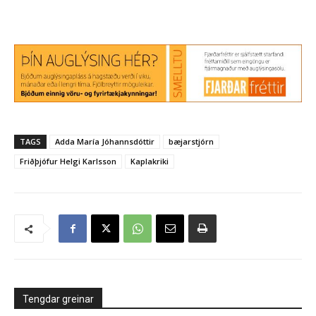
TAGS
Adda María Jóhannsdóttir
bæjarstjórn
Friðþjófur Helgi Karlsson
Kaplakriki
Tengdar greinar