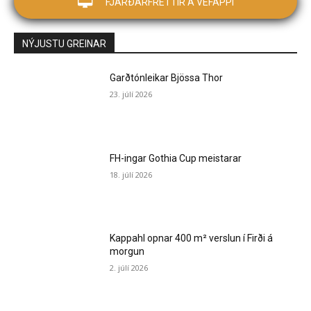
FJARÐARFRÉTTIR Á VEFAPPI
NÝJUSTU GREINAR
Garðtónleikar Bjössa Thor
23. júlí 2026
FH-ingar Gothia Cup meistarar
18. júlí 2026
Kappahl opnar 400 m² verslun í Firði á
morgun
2. júlí 2026