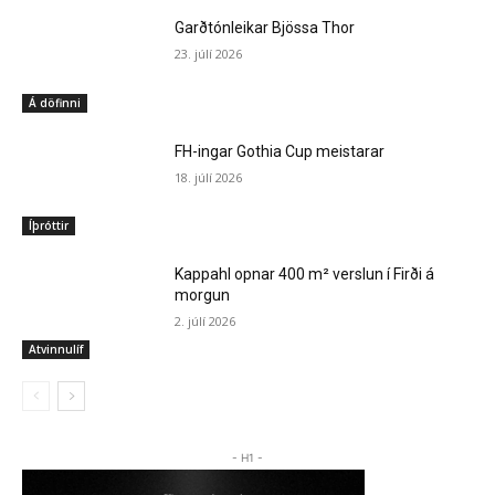
Garðtónleikar Bjössa Thor
23. júlí 2026
Á döfinni
FH-ingar Gothia Cup meistarar
18. júlí 2026
Íþróttir
Kappahl opnar 400 m² verslun í Firði á
morgun
2. júlí 2026
Atvinnulíf
- H1 -