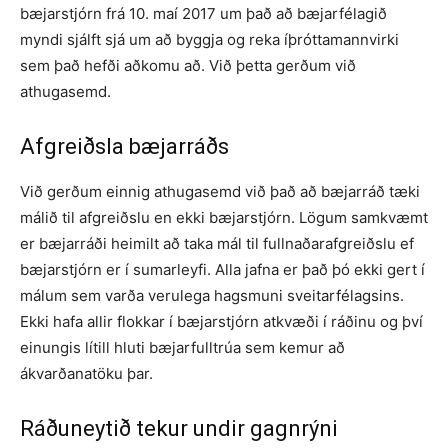
bæjarstjórn frá 10. maí 2017 um það að bæjarfélagið
myndi sjálft sjá um að byggja og reka íþróttamannvirki
sem það hefði aðkomu að. Við þetta gerðum við
athugasemd.
Afgreiðsla bæjarráðs
Við gerðum einnig athugasemd við það að bæjarráð tæki
málið til afgreiðslu en ekki bæjarstjórn. Lögum samkvæmt
er bæjarráði heimilt að taka mál til fulln­aðarafgreiðslu ef
bæjarstjórn er í sumar­leyfi. Alla jafna er það þó ekki gert í
málum sem varða verulega hagsmuni sveitar­félagsins.
Ekki hafa allir flokkar í bæjarstjórn atkvæði í ráðinu og því
einungis lítill hluti bæjarfulltrúa sem kemur að
ákvarðanatöku þar.
Ráðuneytið tekur undir gagnrýni