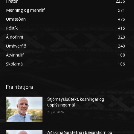
Fréttir
2236
Menning og mannlíf
571
Umræðan
476
Pólitík
415
Á döfinni
320
Umhverfið
240
Atvinnulíf
188
Skólamál
186
Frá ritstjóra
Stjórnsýsluútekt, kosningar og
upplýsingamál
2. júlí 2026
Aðskilnaðarstefna í bæjarstjórn og