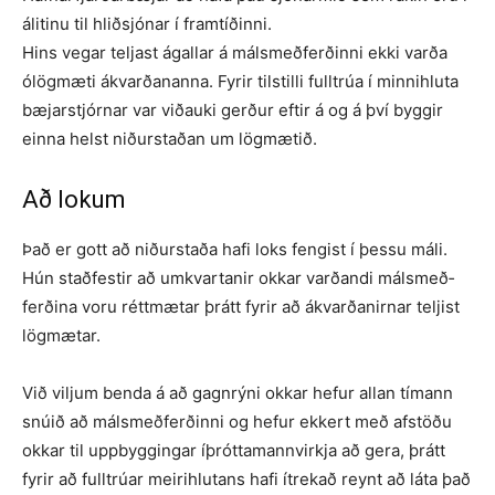
álitinu til hliðsjónar í framtíðinni.
Hins vegar teljast ágallar á máls­með­ferðinni ekki varða
ólögmæti ákvarð­an­anna. Fyrir tilstilli fulltrúa í minni­hluta
bæjarstjórnar var viðauki gerður eftir á og á því byggir
einna helst niðurstaðan um lögmætið.
Að lokum
Það er gott að niðurstaða hafi loks feng­ist í þessu máli.
Hún staðfestir að umkvartanir okkar varðandi málsmeð­
ferðina voru réttmætar þrátt fyrir að ákvarðanirnar teljist
lögmætar.
Við viljum benda á að gagnrýni okkar hefur allan tímann
snúið að málsmeð­ferðinni og hefur ekkert með afstöðu
okkar til uppbyggingar íþróttamannvirkja að gera, þrátt
fyrir að fulltrúar meiri­hlutans hafi ítrekað reynt að láta það