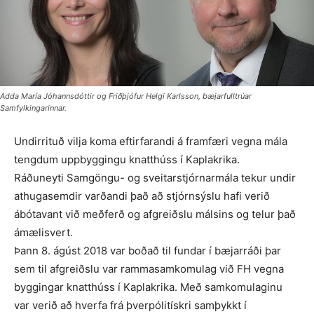
Adda María Jóhannsdóttir og Friðþjófur Helgi Karlsson, bæjarfulltrúar
Samfylkingarinnar.
Undirrituð vilja koma eftirfarandi á framfæri vegna mála
tengdum upp­byggingu knatthúss í Kaplakrika.
Ráðuneyti Samgöngu- og sveitar­stjórnarmála tekur undir
athugasemdir varðandi það að stjórnsýslu hafi verið
ábótavant við meðferð og afgreiðslu málsins og telur það
ámælisvert.
Þann 8. ágúst 2018 var boðað til fund­ar í bæjarráði þar
sem til afgreiðslu var rammasamkomulag við FH vegna
bygg­ingar knatthúss í Kaplakrika. Með sam­komulaginu
var verið að hverfa frá þverpólitískri samþykkt í