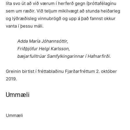
líta svo út að við værum í herferð gegn íþrótta­félaginu
sem um ræðir. Við teljum mikilvægt að stunda heiðarleg
og lýð­ræðisleg vinnubrögð og upp á það fannst okkur
vanta í þessu máli.
Adda María Jóhannsóttir,
Friðþjófur Helgi Karlsson,
bæjarfulltrúar Samfylkingarinnar í Hafnarfirði.
Greinin birtist í fréttablaðinu Fjarðarfréttum 2. október
2019.
Ummæli
Ummæli