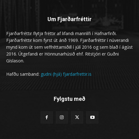
Um Fjarðarfréttir
Fjarðarfréttir flytja fréttir af lifandi mannlífi í Hafnarfirði.
Fjarðarfréttir kom fyrst út árið 1969. Fjarðarfréttir í núverandi
mynd kom út sem veffréttamiðill í júlí 2016 og sem blað í ágúst
2016. Útgefandi er Hönnunarhúsið ehf. Ritstjóri er Guðni
Gíslason.
Hafðu samband:
gudni (hjá) fjardarfrettir.is
Fylgstu með