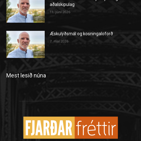
aðalskipulag
11. júní 2026
Æskulýðsmál og kosningaloforð
7. maí 2026
Mest lesið núna