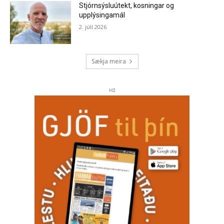
Stjórnsýsluútekt, kosningar og
upplýsingamál
2. júlí 2026
Sækja meira
H2