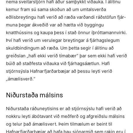
nema sveitarstjórn hafi áður samþykkt viðauka. Í álitinu
kemur fram sú sama skoðun að um umtalsverða
eðlisbreytingu hafi verið að ræða varðandi ráðstöfun fjár­
muna þegar ákveðið var að hætta við byggingu
knatthússins og kaupa þess í stað önnur íþróttamannvirki.
Því hafi verið um verulegar breytingar á fjárhags­legum
skuldbindingum að ræða. Um þetta segir í álitinu að
greiðslan „hafi ekki verið tímabær“ þar sem ekki hafi verið
búið að staðfesta viðauka við fjárhagsáætlun. Hafi
stjórnsýsla Hafnar­fjarðarbæjar að þessu leyti verið
„ámælis­verð.“
Niðurstaða málsins
Niðurstaða ráðuneytisins er að stjórnsýslu hafi verið að
nokkru leyti ábótavant við meðferð og afgreiðslu málsins
og telur það ámælisvert. Þeim tilmælum er beint til
Hafnarfjarðarbæjar að hafa þau sjónarmið sem rakin eru í