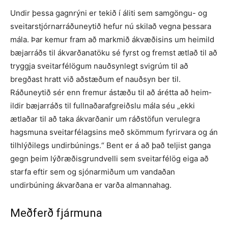
Undir þessa gagnrýni er tekið í áliti sem samgöngu- og
sveitar­stjórnar­ráðuneytið hefur nú skilað vegna þessara
mála. Þar kemur fram að markmið ákvæðisins um heimild
bæjarráðs til ákvarðanatöku sé fyrst og fremst ætlað til að
tryggja sveitarfélögum nauðsynlegt svigrúm til að
bregðast hratt við aðs­tæðum ef nauðsyn ber til.
Ráðuneytið sér enn fremur ástæðu til að árétta að heim­
ildir bæjarráðs til fullnaðarafgreiðslu mála séu „ekki
ætlaðar til að taka ákvarð­anir um ráðstöfun verulegra
hagsmuna sveitarfélagsins með skömmum fyrirvara og án
tilhlýðilegs undirbúnings.“ Bent er á að það teljist ganga
gegn þeim lýð­ræðisgrundvelli sem sveitarfélög eiga að
starfa eftir sem og sjónarmiðum um vand­aðan
undirbúning ákvarðana er varða almannahag.
Meðferð fjármuna