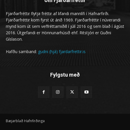
Um Fjarðarfréttir
Fjarðarfréttir flytja fréttir af lifandi mannlífi í Hafnarfirði.
Fjarðarfréttir kom fyrst út árið 1969. Fjarðarfréttir í núverandi
mynd kom út sem veffréttamiðill í júlí 2016 og sem blað í ágúst
2016. Útgefandi er Hönnunarhúsið ehf. Ritstjóri er Guðni
Gíslason.
Hafðu samband:
gudni (hjá) fjardarfrettir.is
Fylgstu með
Bæjarblað Hafnfirðinga