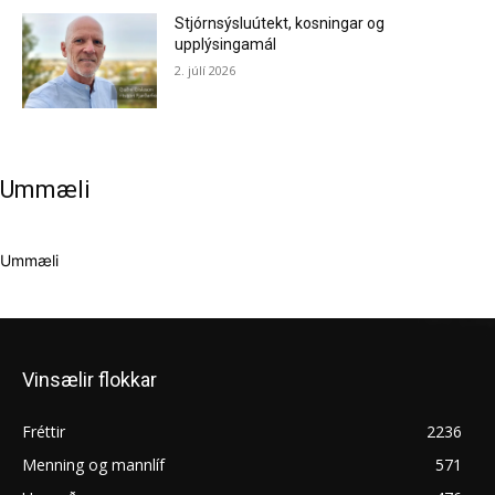
Stjórnsýsluútekt, kosningar og
upplýsingamál
2. júlí 2026
Ummæli
Ummæli
Vinsælir flokkar
Fréttir
2236
Menning og mannlíf
571