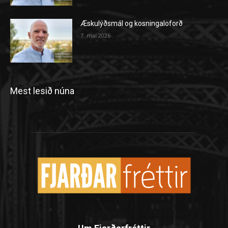
Æskulýðsmál og kosningaloforð
7. maí 2026
Mest lesið núna