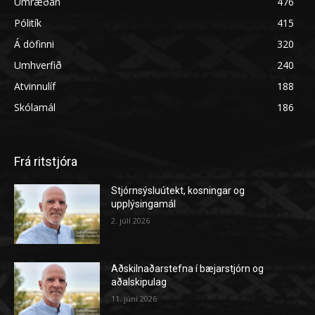
Umræðan
476
Pólitík
415
Á döfinni
320
Umhverfið
240
Atvinnulíf
188
Skólamál
186
Frá ritstjóra
Stjórnsýsluútekt, kosningar og
upplýsingamál
2. júlí 2026
Aðskilnaðarstefna í bæjarstjórn og
aðalskipulag
11. júní 2026