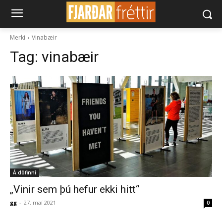
Merki
Vinabæir
Tag:
vinabæir
Á döfinni
„Vinir sem þú hefur ekki hitt“
gg
-
27. maí 2021
0