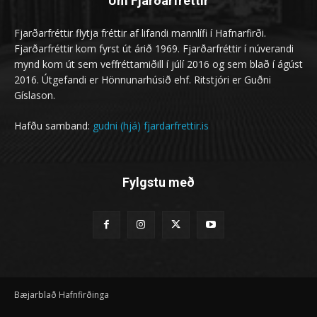
Um Fjarðarfréttir
Fjarðarfréttir flytja fréttir af lifandi mannlífi í Hafnarfirði.
Fjarðarfréttir kom fyrst út árið 1969. Fjarðarfréttir í núverandi
mynd kom út sem veffréttamiðill í júlí 2016 og sem blað í ágúst
2016. Útgefandi er Hönnunarhúsið ehf. Ritstjóri er Guðni
Gíslason.
Hafðu samband:
gudni (hjá) fjardarfrettir.is
Fylgstu með
Bæjarblað Hafnfirðinga