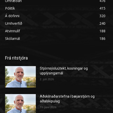
Umræðan
476
Pólitík
415
Á döfinni
320
Umhverfið
240
Atvinnulíf
188
Skólamál
186
Frá ritstjóra
Stjórnsýsluútekt, kosningar og
upplýsingamál
2. júlí 2026
Aðskilnaðarstefna í bæjarstjórn og
aðalskipulag
11. júní 2026