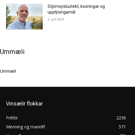
Stjórnsýsluútekt, kosningar og
upplýsingamál
2. júlí 2026
Ummæli
Ummæli
Vinsælir flokkar
Fréttir
2236
Menning og mannlíf
571