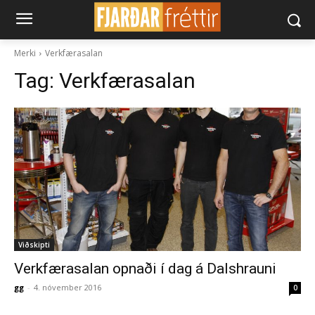
Merki
Verkfærasalan
Tag:
Verkfærasalan
Viðskipti
Verkfærasalan opnaði í dag á Dalshrauni
gg
-
4. nóvember 2016
0