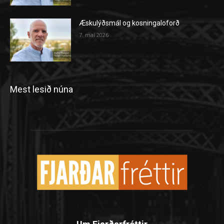
Æskulýðsmál og kosningaloforð
7. maí 2026
Mest lesið núna