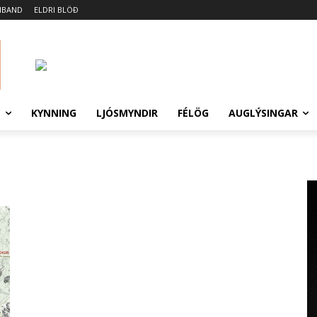
MBAND
ELDRI BLÖÐ
N
KYNNING
LJÓSMYNDIR
FÉLÖG
AUGLÝSINGAR