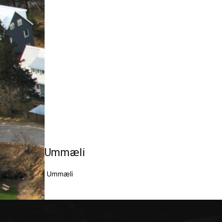
Ummæli
Ummæli