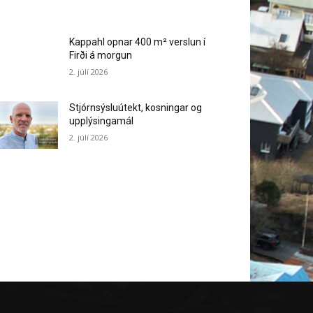
Kappahl opnar 400 m² verslun í
Firði á morgun
2. júlí 2026
Stjórnsýsluútekt, kosningar og
upplýsingamál
2. júlí 2026