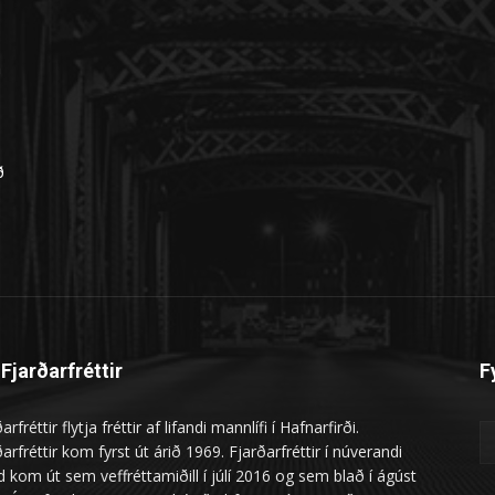
n
ð
Fjarðarfréttir
F
arfréttir flytja fréttir af lifandi mannlífi í Hafnarfirði.
arfréttir kom fyrst út árið 1969. Fjarðarfréttir í núverandi
 kom út sem veffréttamiðill í júlí 2016 og sem blað í ágúst