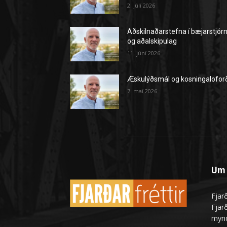
2. júlí 2026
Aðskilnaðarstefna í bæjarstjór
og aðalskipulag
11. júní 2026
Æskulýðsmál og kosningalofor
7. maí 2026
Um 
Fjarð
Fjarð
mynd