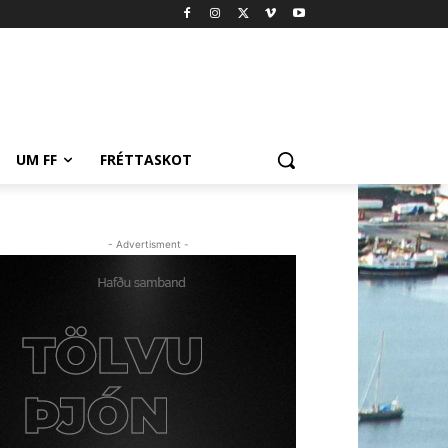
UM FF
FRÉTTASKOT
- Advertisment -