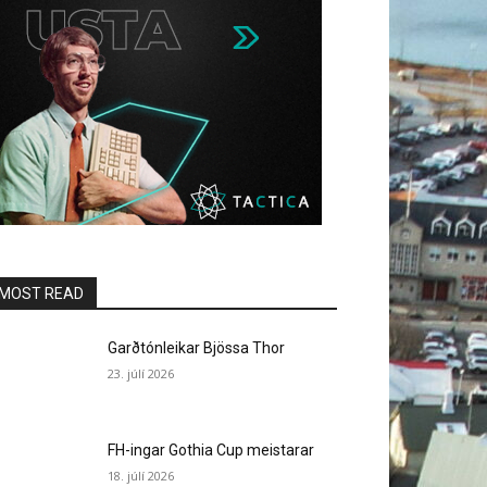
MOST READ
Garðtónleikar Bjössa Thor
23. júlí 2026
FH-ingar Gothia Cup meistarar
18. júlí 2026