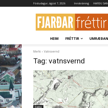
Föstudagur, ágúst 7, 2026
Innskráning
HAFÐU SA
HEIM
FRÉTTIR
UMRÆÐA
Merki
Vatnsvernd
Tag:
vatnsvernd
Fréttir