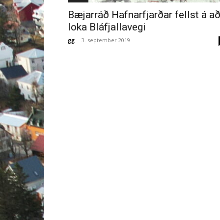
Bæjarráð Hafnarfjarðar fellst á a
loka Bláfjallavegi
gg
-
3. september 2019