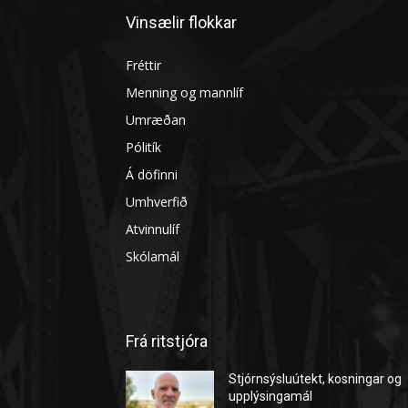
Vinsælir flokkar
Fréttir
Menning og mannlíf
Umræðan
Pólitík
Á döfinni
Umhverfið
Atvinnulíf
Skólamál
Frá ritstjóra
Stjórnsýsluútekt, kosningar og
upplýsingamál