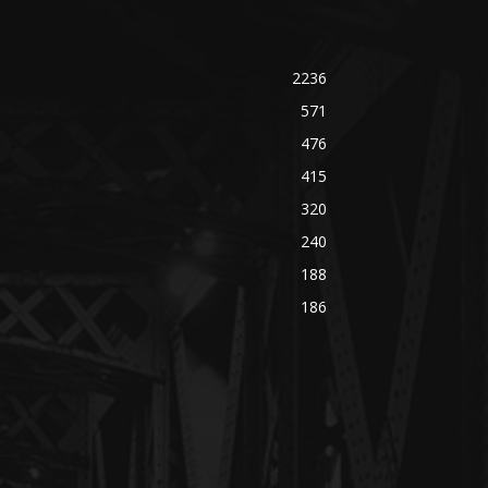
2236
571
476
415
320
240
188
186