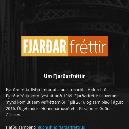
Um Fjarðarfréttir
Fjarðarfréttir flytja fréttir af lifandi mannlífi í Hafnarfirði.
Fjarðarfréttir kom fyrst út árið 1969. Fjarðarfréttir í núverandi
mynd kom út sem veffréttamiðill í júlí 2016 og sem blað í ágúst
2016. Útgefandi er Hönnunarhúsið ehf. Ritstjóri er Guðni
Gíslason.
Hafðu samband:
gudni (hjá) fjardarfrettir.is