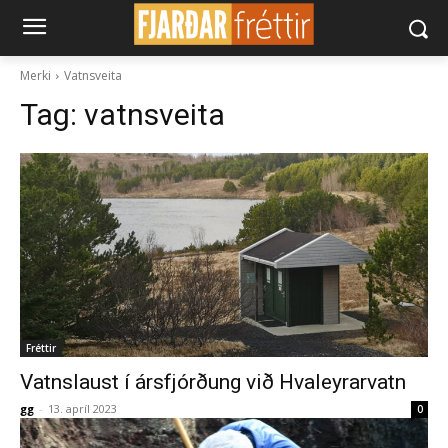
Merki
Vatnsveita
Tag:
vatnsveita
Fréttir
Vatnslaust í ársfjórðung við Hvaleyrarvatn
gg
-
13. apríl 2023
0