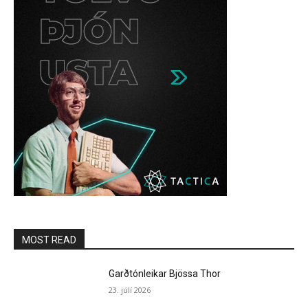
MOST READ
Garðtónleikar Bjössa Thor
23. júlí 2026