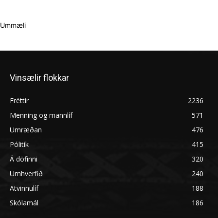
Ummæli
Vinsælir flokkar
Fréttir
2236
Menning og mannlíf
571
Umræðan
476
Pólitík
415
Á döfinni
320
Umhverfið
240
Atvinnulíf
188
Skólamál
186