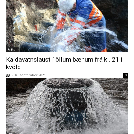
Fréttir
Kaldavatnslaust í öllum bænum frá kl. 21 í
kvöld
gg
-
16. september 2021
0