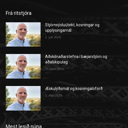
Frá ritstjóra
Stjórnsýsluútekt, kosningar og
upplýsingamál
2. júlí 2026
Aðskilnaðarstefna í bæjarstjórn og
aðalskipulag
11. júní 2026
Æskulýðsmál og kosningaloforð
7. maí 2026
Mest lesið núna