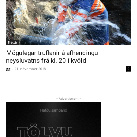
Fréttir
Mögulegar truflanir á afhendingu
neysluvatns frá kl. 20 í kvöld
gg
-
21. nóvember 2018
0
- Advertisment -