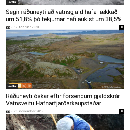
Fréttir
Segir ráðuneyti að vatnsgjald hafa lækkað
um 51,8% þó tekjurnar hafi aukist um 38,5%
gg
-
12. febrúar 2020
0
Fréttir
Ráðuneyti óskar eftir forsendum gjaldskrár
Vatnsveitu Hafnarfjarðarkaupstaðar
gg
-
20. nóvember 2019
0