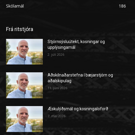
Skólamál
186
Frá ritstjóra
Stjórnsýsluútekt, kosningar og
upplýsingamál
2. júlí 2026
Aðskilnaðarstefna í bæjarstjórn og
aðalskipulag
11. júní 2026
Æskulýðsmál og kosningaloforð
7. maí 2026