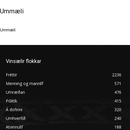
Ummæli
Ummæli
Vinsælir flokkar
Fréttir
2236
Menning og mannlíf
571
Umræðan
476
Pólitík
415
Á döfinni
320
Umhverfið
240
Atvinnulíf
188