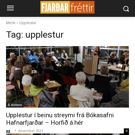
Merki
Upplestur
Tag:
upplestur
Á döfinni
Upplestur í beinu streymi frá Bókasafni
Hafnarfjarðar – Horfið á hér
gg
-
1. desember 2021
0