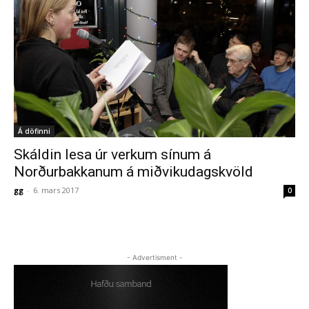
Á döfinni
Skáldin lesa úr verkum sínum á
Norðurbakkanum á miðvikudagskvöld
gg
-
6. mars 2017
0
- Advertisment -