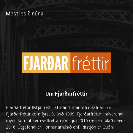
Mest lesið núna
Um Fjarðarfréttir
Fjarðarfréttir flytja fréttir af lifandi mannlífi í Hafnarfirði.
Fjarðarfréttir kom fyrst út árið 1969. Fjarðarfréttir í núverandi
mynd kom út sem veffréttamiðill í júlí 2016 og sem blað í ágúst
2016. Útgefandi er Hönnunarhúsið ehf. Ritstjóri er Guðni