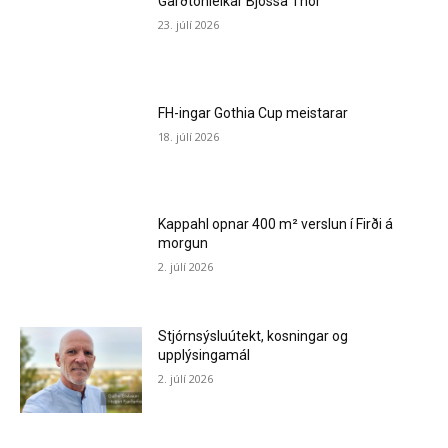
Garðtónleikar Bjössa Thor
23. júlí 2026
FH-ingar Gothia Cup meistarar
18. júlí 2026
Kappahl opnar 400 m² verslun í Firði á
morgun
2. júlí 2026
Stjórnsýsluútekt, kosningar og
upplýsingamál
2. júlí 2026