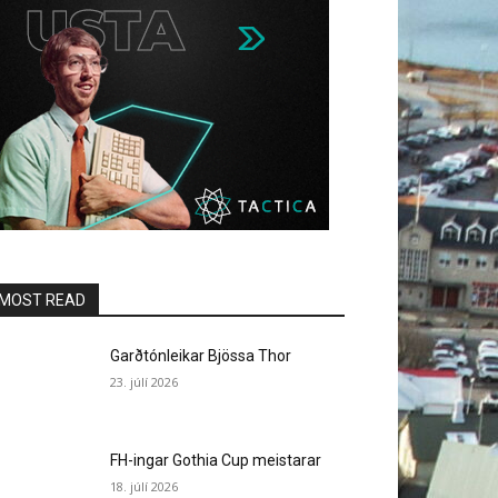
MOST READ
Garðtónleikar Bjössa Thor
23. júlí 2026
FH-ingar Gothia Cup meistarar
18. júlí 2026