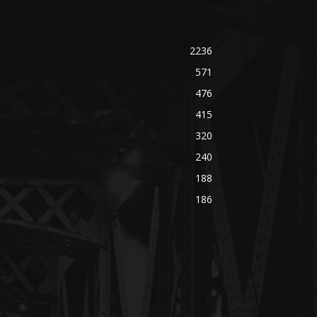
2236
571
476
415
320
240
188
186