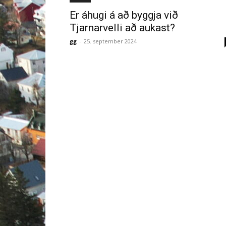
Er áhugi á að byggja við
Tjarnarvelli að aukast?
gg
-
25. september 2024