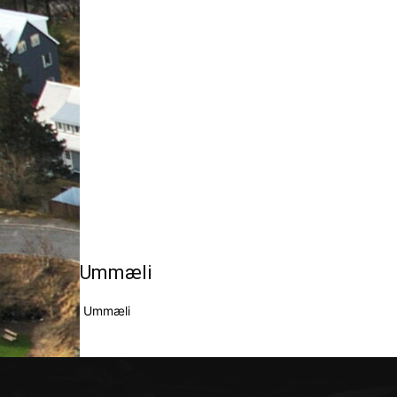
Ummæli
Ummæli