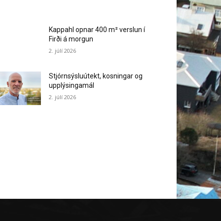
Kappahl opnar 400 m² verslun í
Firði á morgun
2. júlí 2026
Stjórnsýsluútekt, kosningar og
upplýsingamál
2. júlí 2026