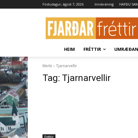
Föstudagur, ágúst 7, 2026
Innskráning
HAFÐU SA
HEIM
FRÉTTIR
UMRÆÐA
Merki
Tjarnarvellir
Tag:
Tjarnarvellir
Fréttir