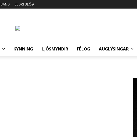
MBAND
ELDRI BLÖÐ
N
KYNNING
LJÓSMYNDIR
FÉLÖG
AUGLÝSINGAR