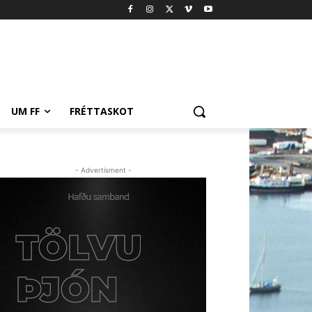
UM FF
FRÉTTASKOT
- Advertisment -