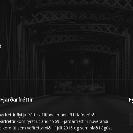
n
ð
Fjarðarfréttir
F
arfréttir flytja fréttir af lifandi mannlífi í Hafnarfirði.
arfréttir kom fyrst út árið 1969. Fjarðarfréttir í núverandi
 kom út sem veffréttamiðill í júlí 2016 og sem blað í ágúst