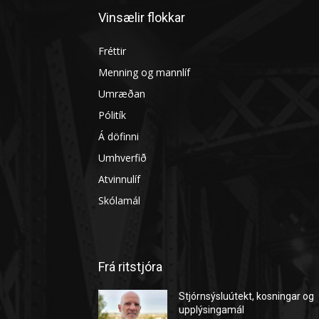
Vinsælir flokkar
Fréttir
Menning og mannlíf
Umræðan
Pólitík
Á döfinni
Umhverfið
Atvinnulíf
Skólamál
Frá ritstjóra
Stjórnsýsluútekt, kosningar og
upplýsingamál