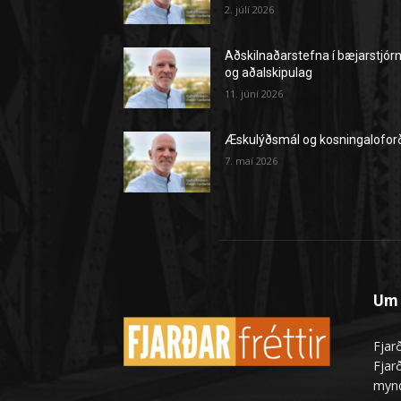
2. júlí 2026
Aðskilnaðarstefna í bæjarstjór
og aðalskipulag
11. júní 2026
Æskulýðsmál og kosningalofor
7. maí 2026
Um 
Fjarð
Fjarð
mynd