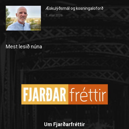
Æskulýðsmál og kosningaloforð
7. maí 2026
Mest lesið núna
Um Fjarðarfréttir