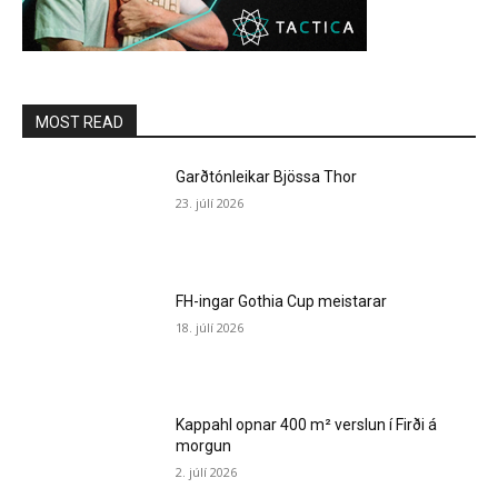
MOST READ
Garðtónleikar Bjössa Thor
23. júlí 2026
FH-ingar Gothia Cup meistarar
18. júlí 2026
Kappahl opnar 400 m² verslun í Firði á
morgun
2. júlí 2026