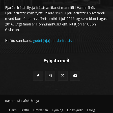
Fjarðarfréttir flytja fréttir af lifandi mannlífi í Hafnarfirði.
Fjarðarfréttir kom fyrst út árið 1969. Fjarðarfréttir í núverandi
mynd kom út sem veffréttamiðill í júlí 2016 og sem blað í ágúst
2016. Útgefandi er Hönnunarhúsið ehf. Ritstjóri er Guðni
Gíslason.
Hafðu samband:
gudni (hjá) fjardarfrettir.is
Fylgstu með
Bæjarblað Hafnfirðinga
Heim
Fréttir
Umræðan
Kynning
Ljósmyndir
Félög