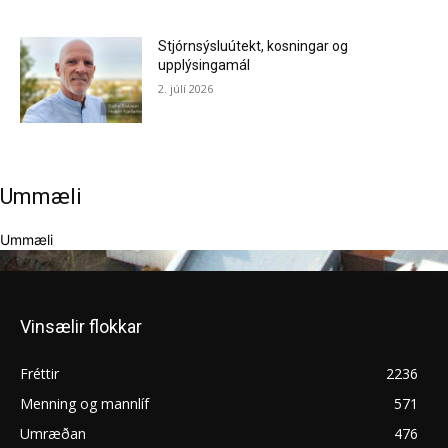
Stjórnsýsluútekt, kosningar og
upplýsingamál
2. júlí 2026
Ummæli
Ummæli
Vinsælir flokkar
Fréttir
2236
Menning og mannlíf
571
Umræðan
476