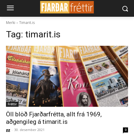
Merki
Timarit.is
Tag:
timarit.is
Fréttir
Öll blöð Fjarðarfrétta, allt frá 1969,
aðgengileg á timarit.is
gg
-
30. desember 2021
0