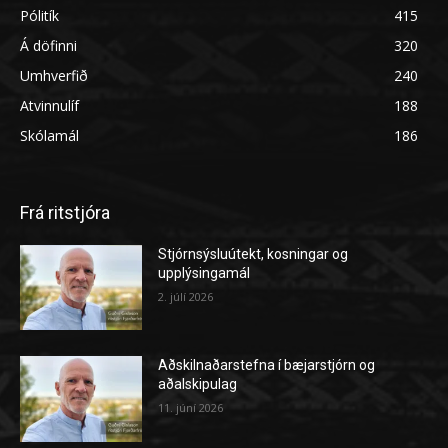
Pólitík
415
Á döfinni
320
Umhverfið
240
Atvinnulíf
188
Skólamál
186
Frá ritstjóra
Stjórnsýsluútekt, kosningar og
upplýsingamál
2. júlí 2026
Aðskilnaðarstefna í bæjarstjórn og
aðalskipulag
11. júní 2026