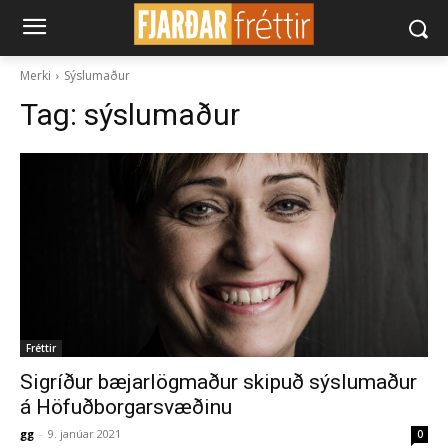
Merki
Sýslumaður
Tag:
sýslumaður
Fréttir
Sigríður bæjarlögmaður skipuð sýslumaður
á Höfuðborgarsvæðinu
gg
-
9. janúar 2021
0