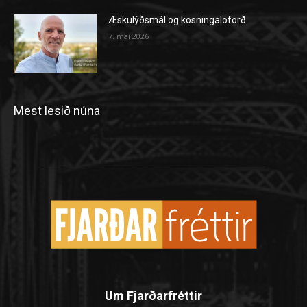
Æskulýðsmál og kosningaloforð
7. maí 2026
Mest lesið núna
Um Fjarðarfréttir