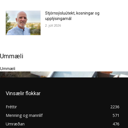
Stjórnsýsluútekt, kosningar og
upplýsingamál
2. júlí 2026
Ummæli
Ummæli
Vinsælir flokkar
Fréttir
2236
Menning og mannlíf
571
Umræðan
476