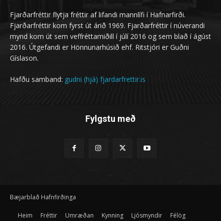
Fjarðarfréttir flytja fréttir af lifandi mannlífi í Hafnarfirði.
Fjarðarfréttir kom fyrst út árið 1969. Fjarðarfréttir í núverandi
mynd kom út sem veffréttamiðill í júlí 2016 og sem blað í ágúst
2016. Útgefandi er Hönnunarhúsið ehf. Ritstjóri er Guðni
Gíslason.
Hafðu samband:
gudni (hjá) fjardarfrettir.is
Fylgstu með
Bæjarblað Hafnfirðinga
Heim
Fréttir
Umræðan
Kynning
Ljósmyndir
Félög