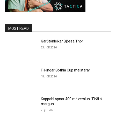
MOST READ
Garðtónleikar Bjössa Thor
23. júlí 2026
FH-ingar Gothia Cup meistarar
18. júlí 2026
Kappahl opnar 400 m² verslun í Firði á
morgun
2. júlí 2026