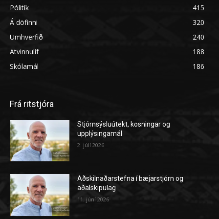
Pólitík
415
Á döfinni
320
Umhverfið
240
Atvinnulíf
188
Skólamál
186
Frá ritstjóra
Stjórnsýsluútekt, kosningar og
upplýsingamál
2. júlí 2026
Aðskilnaðarstefna í bæjarstjórn og
aðalskipulag
11. júní 2026