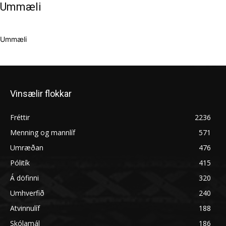
Ummæli
Ummæli
Vinsælir flokkar
Fréttir
2236
Menning og mannlíf
571
Umræðan
476
Pólitík
415
Á döfinni
320
Umhverfið
240
Atvinnulíf
188
Skólamál
186