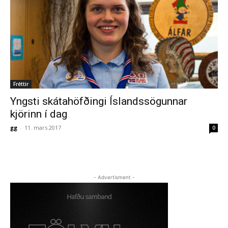
Fréttir
Yngsti skátahöfðingi Íslandssögunnar
kjörinn í dag
gg
-
11. mars 2017
0
- Advertisment -