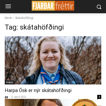
Merki
Skátahöfðingi
Tag:
skátahöfðingi
Fréttir
Harpa Ósk er nýr skátahöfðingi
gg
-
3. apríl 2022
0