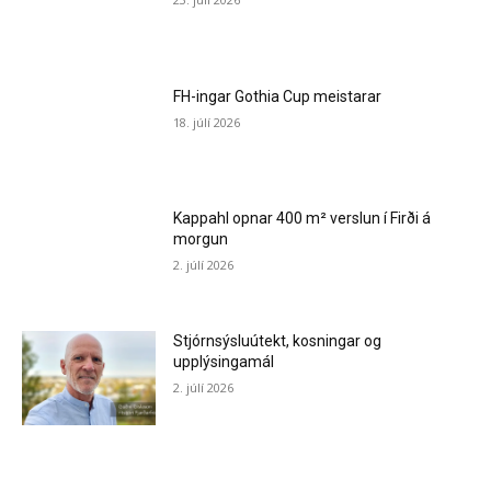
FH-ingar Gothia Cup meistarar
18. júlí 2026
Kappahl opnar 400 m² verslun í Firði á
morgun
2. júlí 2026
Stjórnsýsluútekt, kosningar og
upplýsingamál
2. júlí 2026