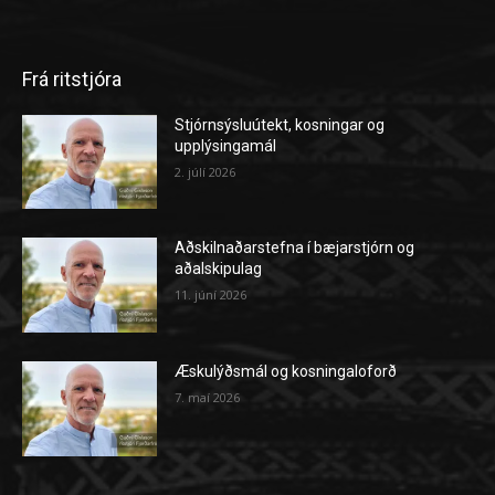
Frá ritstjóra
Stjórnsýsluútekt, kosningar og
upplýsingamál
2. júlí 2026
Aðskilnaðarstefna í bæjarstjórn og
aðalskipulag
11. júní 2026
Æskulýðsmál og kosningaloforð
7. maí 2026