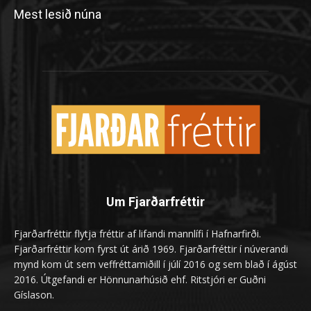
Mest lesið núna
Um Fjarðarfréttir
Fjarðarfréttir flytja fréttir af lifandi mannlífi í Hafnarfirði.
Fjarðarfréttir kom fyrst út árið 1969. Fjarðarfréttir í núverandi
mynd kom út sem veffréttamiðill í júlí 2016 og sem blað í ágúst
2016. Útgefandi er Hönnunarhúsið ehf. Ritstjóri er Guðni
Gíslason.