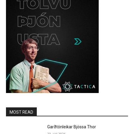
MOST READ
Garðtónleikar Bjössa Thor
23. júlí 2026