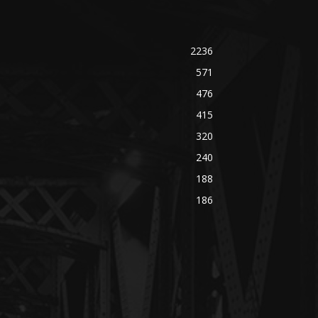
2236
571
476
415
320
240
188
186