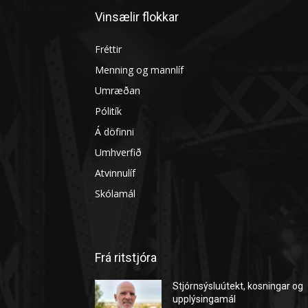
Vinsælir flokkar
Fréttir
Menning og mannlíf
Umræðan
Pólitík
Á döfinni
Umhverfið
Atvinnulíf
Skólamál
Frá ritstjóra
Stjórnsýsluútekt, kosningar og
upplýsingamál