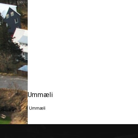
Ummæli
Ummæli