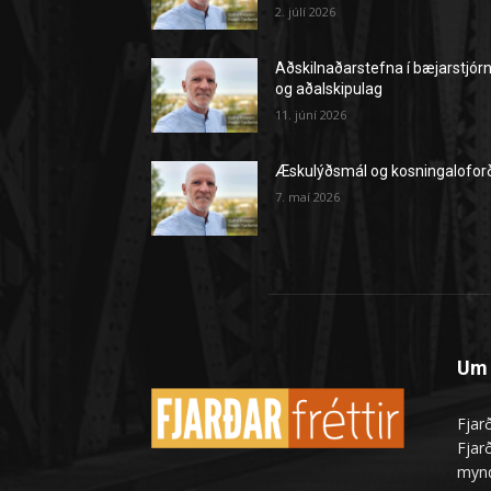
2. júlí 2026
Aðskilnaðarstefna í bæjarstjór
og aðalskipulag
11. júní 2026
Æskulýðsmál og kosningalofor
7. maí 2026
Um 
Fjarð
Fjarð
mynd