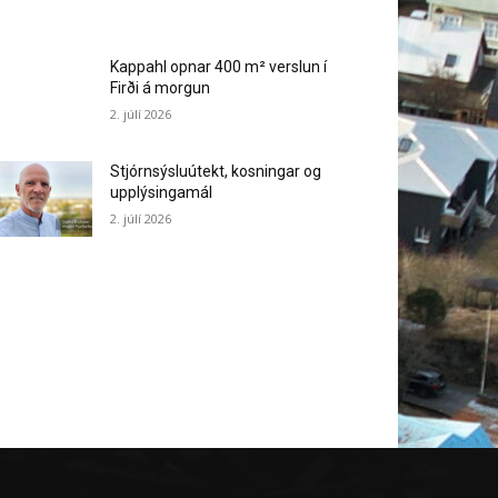
Kappahl opnar 400 m² verslun í
Firði á morgun
2. júlí 2026
Stjórnsýsluútekt, kosningar og
upplýsingamál
2. júlí 2026