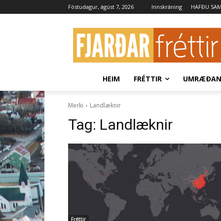
Föstudagur, ágúst 7, 2026
Innskráning
HAFÐU SA
HEIM
FRÉTTIR
UMRÆÐA
Merki
Landlæknir
Tag:
Landlæknir
Fréttir