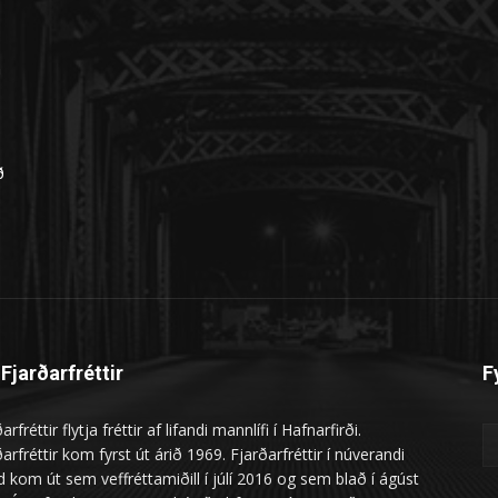
n
ð
Fjarðarfréttir
F
arfréttir flytja fréttir af lifandi mannlífi í Hafnarfirði.
arfréttir kom fyrst út árið 1969. Fjarðarfréttir í núverandi
 kom út sem veffréttamiðill í júlí 2016 og sem blað í ágúst