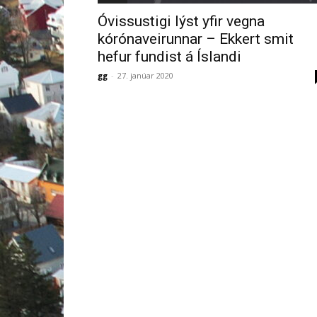
Óvissustigi lýst yfir vegna
kórónaveirunnar – Ekkert smit
hefur fundist á Íslandi
gg
-
27. janúar 2020