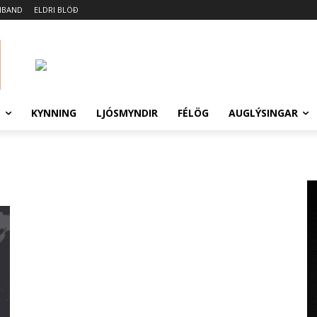
MBAND
ELDRI BLÖÐ
N
KYNNING
LJÓSMYNDIR
FÉLÖG
AUGLÝSINGAR