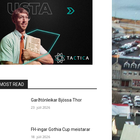
MOST READ
Garðtónleikar Bjössa Thor
23. júlí 2026
FH-ingar Gothia Cup meistarar
18. júlí 2026